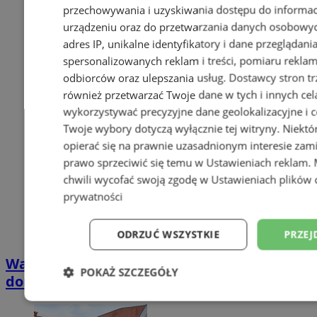
przechowywania i uzyskiwania dostępu do informac
urządzeniu oraz do przetwarzania danych osobowych
adres IP, unikalne identyfikatory i dane przeglądani
spersonalizowanych reklam i treści, pomiaru reklam i
odbiorców oraz ulepszania usług.
Dostawcy stron tr
również przetwarzać Twoje dane w tych i innych cel
wykorzystywać precyzyjne dane geolokalizacyjne i c
Twoje wybory dotyczą wyłącznie tej witryny. Niekt
opierać się na prawnie uzasadnionym interesie zami
prawo sprzeciwić się temu w
Ustawieniach reklam
.
chwili wycofać swoją zgodę w
Ustawieniach plików 
prywatności
ODRZUĆ WSZYSTKIE
PRZEJ
Wakacyjny wypoczynek nad Bałtykiem w
POKAŻ SZCZEGÓŁY
domkach Szmaragdowe Morze
Niezbędne
Wydajność
Targetowani