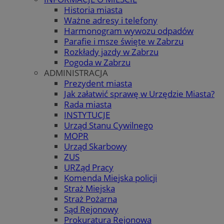
Historia miasta
Ważne adresy i telefony
Harmonogram wywozu odpadów
Parafie i msze święte w Zabrzu
Rozkłady jazdy w Zabrzu
Pogoda w Zabrzu
ADMINISTRACJA
Prezydent miasta
Jak załatwić sprawę w Urzędzie Miasta?
Rada miasta
INSTYTUCJE
Urząd Stanu Cywilnego
MOPR
Urząd Skarbowy
ZUS
URZąd Pracy
Komenda Miejska policji
Straż Miejska
Straż Pożarna
Sąd Rejonowy
Prokuratura Rejonowa