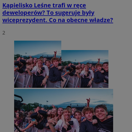
Kąpielisko Leśne trafi w ręce
deweloperów? To sugeruje były
wiceprezydent. Co na obecne władze?
2