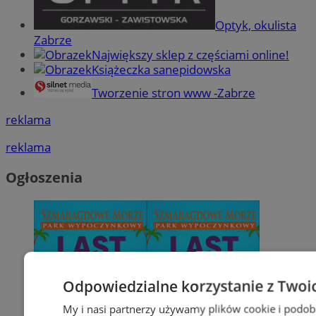
Optyk, okulista
Zabrze
Największy sklep z częściami online!
Książeczka sanepidowska
Tworzenie stron www -Zabrze
reklama
reklama
Ogłoszenia
Odpowiedzialne korzystanie z Twoi
My i nasi partnerzy używamy plików cookie i podob