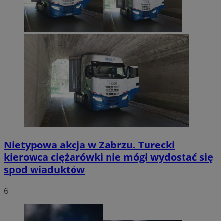
Nietypowa akcja w Zabrzu. Turecki
kierowca ciężarówki nie mógł wydostać się
spod wiaduktów
6