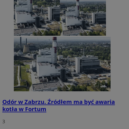
Odór w Zabrzu. Źródłem ma być awaria
kotła w Fortum
3