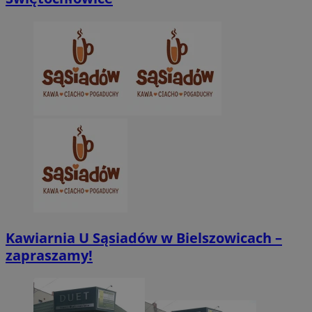
Niezbędne pliki cookie umożliwiają korzystanie z podstawowych fun
takich jak logowanie użytkownika i zarządzanie kontem. Bez niezb
można prawidłowo korzystać ze strony internetowej.
Provider
/
Okres
Nazwa
Domena
przechowywani
SessID
zabrze.com.pl
1 rok
QeSessID
zabrze.com.pl
1 rok
MvSessID
zabrze.com.pl
1 rok
__cf_bm
29 minut 53
Cloudflare
sekundy
Inc.
.x.com
Kawiarnia U Sąsiadów w Bielszowicach –
zapraszamy!