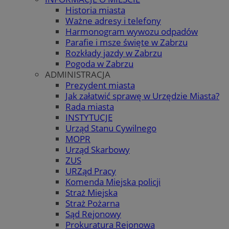
Historia miasta
Ważne adresy i telefony
Harmonogram wywozu odpadów
Parafie i msze święte w Zabrzu
Rozkłady jazdy w Zabrzu
Pogoda w Zabrzu
ADMINISTRACJA
Prezydent miasta
Jak załatwić sprawę w Urzędzie Miasta?
Rada miasta
INSTYTUCJE
Urząd Stanu Cywilnego
MOPR
Urząd Skarbowy
ZUS
URZąd Pracy
Komenda Miejska policji
Straż Miejska
Straż Pożarna
Sąd Rejonowy
Prokuratura Rejonowa