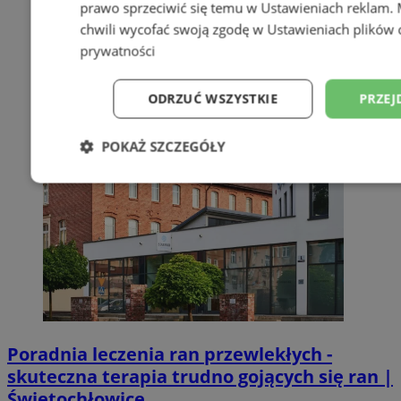
prawo sprzeciwić się temu w
Ustawieniach reklam
.
chwili wycofać swoją zgodę w
Ustawieniach plików 
prywatności
ODRZUĆ WSZYSTKIE
PRZEJ
POKAŻ SZCZEGÓŁY
Niezbędne
Wydajność
Targetowani
Niesklasyfikowane
Poradnia leczenia ran przewlekłych -
skuteczna terapia trudno gojących się ran |
Niezbędne
Wydajność
Targetowanie
Funkcjonalno
Świętochłowice