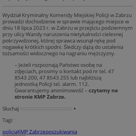
Wydział Kryminalny Komendy Miejskiej Policji w Zabrzu
prowadzi dochodzenie w sprawie mającego miejsce w
dniu 18 lipca 2023 r. w Zabrzu w przejściu podziemnym
przy ulicy Wandy naruszenia nietykalności cielesnej
pokrzywdzonej, której sprawca wsunął rękę pod
nogawkę krótkich spodni. Śledczy dążą do ustalenia
tożsamości widocznego na nagraniu mężczyzny.
– Jeżeli rozpoznają Państwo osobę na
zdjęciach, prosimy o kontakt pod nr tel. 47
8543 200, 47 8543 255 lub najbliższą
jednostką Policji tel. alarm. 112.
Gwarantujemy anonimowość –
czytamy na
stronie KMP Zabrze.
Słuchaj
⏵︎
Tagi:
policja
KMP Zabrze
poszukiwania