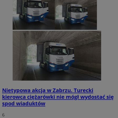
Nietypowa akcja w Zabrzu. Turecki
kierowca ciężarówki nie mógł wydostać się
spod wiaduktów
6