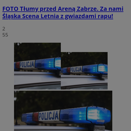
FOTO
Tłumy przed Areną Zabrze. Za nami
Śląska Scena Letnia z gwiazdami rapu!
2
55