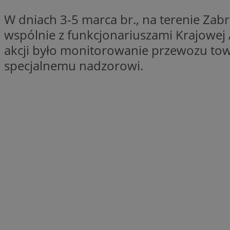
Nazwa
W dniach 3-5 marca br., na terenie Za
Nazwa
ustat_xq6z219uw9
wspólnie z funkcjonariuszami Krajowej 
Nazwa
__Secure-YNID
_clck
akcji było monitorowanie przewozu towa
__gads
specjalnemu nadzorowi.
FCCDCF
MUID
__eoi
ANONCHK
_clsk
test_cookie
_ga_NBM6HFESG6
_fbp
OAID
MR