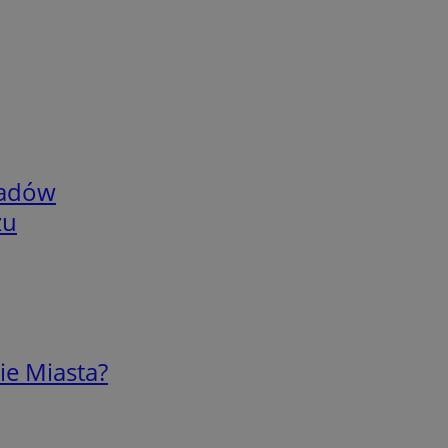
adów
zu
ie Miasta?