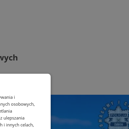
iwych
ywania i
danych osobowych,
etlania
az ulepszania
 i innych celach,