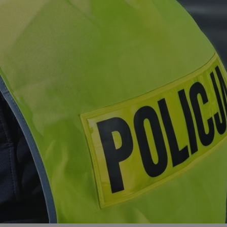
ator sesji.
ator sesji.
ator sesji.
 ludzi i botów. Jest
j, ponieważ
tów na temat
j.
 ludzi i botów. Jest
j, ponieważ
tów na temat
j.
usługę Cookie-
rencji dotyczących
est to konieczne,
działał poprawnie.
cje o zgodzie
h dotyczących
tryny. Rejestruje
ci i ustawień
ie w kolejnych
nie musi ponownie
 zwiększa wygodę i
ych.