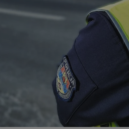
zabrze.com.pl
1 rok
Ten plik cookie przechowuje identyfik
zabrze.com.pl
1 rok
Ten plik cookie przechowuje identyfik
zabrze.com.pl
1 rok
Ten plik cookie przechowuje identyfik
29 minut 53
Ten plik cookie służy do rozróżniania
Cloudflare
sekundy
to korzystne dla strony internetowe
Inc.
umożliwia tworzenie ważnych rapor
.x.com
korzystania z jej witryny internetowe
29 minut 55
Ten plik cookie służy do rozróżniania
Cloudflare
sekund
to korzystne dla strony internetowe
Inc.
umożliwia tworzenie ważnych rapor
.twitter.com
korzystania z jej witryny internetowe
nt
4 tygodnie 2 dni
Ten plik cookie jest używany przez 
CookieScript
Script.com do zapamiętywania prefe
zabrze.com.pl
zgody użytkownika na pliki cookie. J
aby baner cookie Cookie-Script.com 
Google Privacy Policy
METADATA
5 miesięcy 4
Ten plik cookie przechowuje informa
YouTube
tygodnie
użytkownika oraz jego preferencjac
.youtube.com
prywatności podczas korzystania z wi
wybory dotyczące polityki prywatnoś
zgody, zapewniając ich przestrzegan
wizytach. Dzięki temu użytkownik 
konfigurować swoich preferencji, co
zgodność z regulacjami ochrony dan