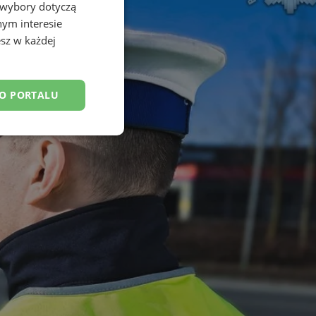
 wybory dotyczą
nym interesie
sz w każdej
DO PORTALU
esklasyfikowane
ane
owanie użytkownika i
j.