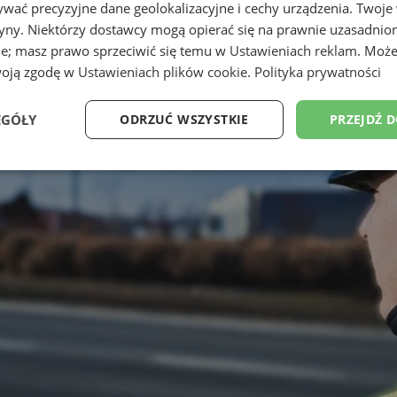
wać precyzyjne dane geolokalizacyjne i cechy urządzenia. Twoje
tryny. Niektórzy dostawcy mogą opierać się na prawnie uzasadnio
ie; masz prawo sprzeciwić się temu w
Ustawieniach reklam
. Może
woją zgodę w
Ustawieniach plików cookie
.
Polityka prywatności
EGÓŁY
ODRZUĆ WSZYSTKIE
PRZEJDŹ 
Wydajność
Targetowanie
Funkcjonalność
Ni
ezbędne
Wydajność
Targetowanie
Funkcjonalność
Niesklasyfikow
ie umożliwiają korzystanie z podstawowych funkcji strony internetowej, takich jak log
Bez niezbędnych plików cookie nie można prawidłowo korzystać ze strony internetowe
Provider
/
Okres
Opis
Domena
przechowywania