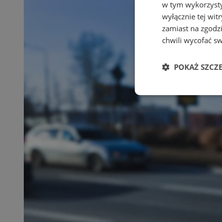
w tym wykorzysty
wyłącznie tej wi
zamiast na zgodz
chwili wycofać s
POKAŻ SZCZ
Niezbędne
Ni
Niezbędne pliki cook
zarządzanie kontem. 
Nazwa