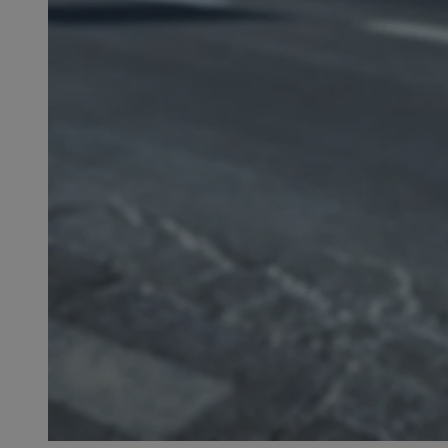
SessID
QeSessID
MvSessID
__cf_bm
__cf_bm
CookieScriptConse
VISITOR_PRIVACY_