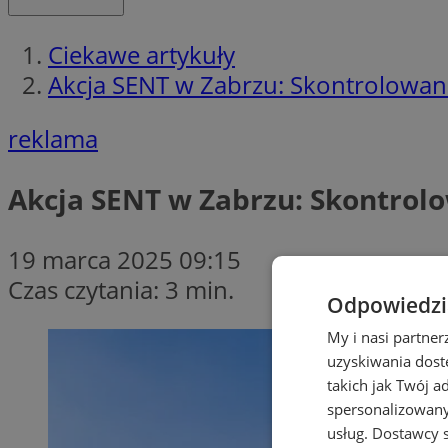
Ciekawe artykuły
Akcja SENT w Zabrzu: Skontrolowan
reklama
Akcja SENT w Zabrzu: Skontrol
19 marca 2025 09:15
Czas czytania: 3 min.
Odpowiedzia
My i nasi partne
uzyskiwania dost
takich jak Twój a
spersonalizowanyc
usług.
Dostawcy s