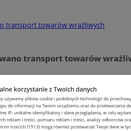
o transport towarów wrażliwych
owano transport towarów wrażl
lne korzystanie z Twoich danych
rzy używamy plików cookie i podobnych technologii do przechow
ępu do informacji na Twoim urządzeniu oraz do przetwarzania 
dres IP, unikalne identyfikatory i dane przeglądania, w celu wyświ
h reklam i treści, pomiaru reklam i treści, analizy odbiorców or
tron trzecich (1913)
mogą również przetwarzać Twoje dane w tych