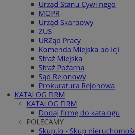
Urząd Stanu Cywilnego
MOPR
Urząd Skarbowy
ZUS
URZąd Pracy
Komenda Miejska policji
Straż Miejska
Straż Pożarna
Sąd Rejonowy
Prokuratura Rejonowa
KATALOG FIRM
KATALOG FIRM
Dodaj firmę do katalogu
POLECAMY
Skup.io - Skup nieruchomośc