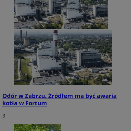
Odór w Zabrzu. Źródłem ma być awaria
kotła w Fortum
3