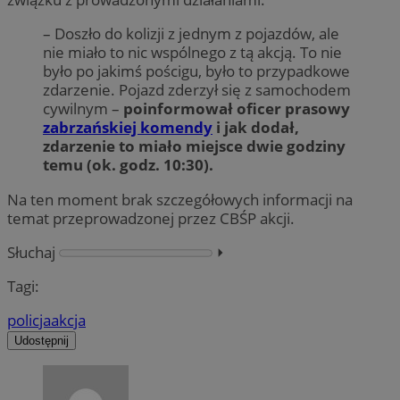
– Doszło do kolizji z jednym z pojazdów, ale
nie miało to nic wspólnego z tą akcją. To nie
było po jakimś pościgu, było to przypadkowe
zdarzenie. Pojazd zderzył się z samochodem
cywilnym –
poinformował oficer prasowy
zabrzańskiej komendy
i jak dodał,
zdarzenie to miało miejsce dwie godziny
temu (ok. godz. 10:30).
Na ten moment brak szczegółowych informacji na
temat przeprowadzonej przez CBŚP akcji.
Słuchaj
⏵︎
Tagi:
policja
akcja
Udostępnij