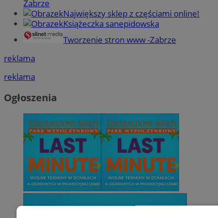
Zabrze
Największy sklep z częściami online!
Książeczka sanepidowska
Tworzenie stron www -Zabrze
reklama
reklama
Ogłoszenia