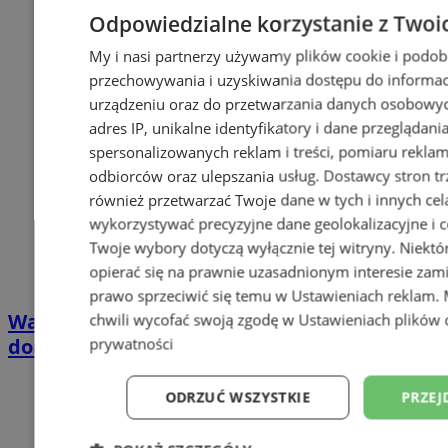
Odpowiedzialne korzystanie z Twoi
My i nasi partnerzy używamy plików cookie i podob
przechowywania i uzyskiwania dostępu do informac
urządzeniu oraz do przetwarzania danych osobowych
adres IP, unikalne identyfikatory i dane przeglądani
spersonalizowanych reklam i treści, pomiaru reklam i
odbiorców oraz ulepszania usług.
Dostawcy stron tr
również przetwarzać Twoje dane w tych i innych cel
wykorzystywać precyzyjne dane geolokalizacyjne i c
Twoje wybory dotyczą wyłącznie tej witryny. Niekt
opierać się na prawnie uzasadnionym interesie zami
prawo sprzeciwić się temu w
Ustawieniach reklam
.
Wakacyjny wypoczynek nad Bałtykiem w
chwili wycofać swoją zgodę w
Ustawieniach plików 
prywatności
domkach Szmaragdowe Morze
ODRZUĆ WSZYSTKIE
PRZEJ