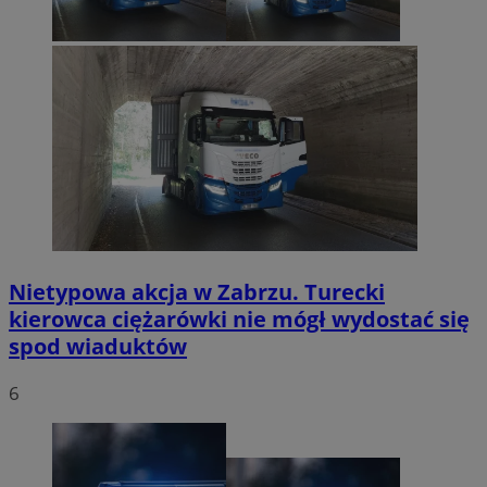
Nietypowa akcja w Zabrzu. Turecki
kierowca ciężarówki nie mógł wydostać się
spod wiaduktów
6