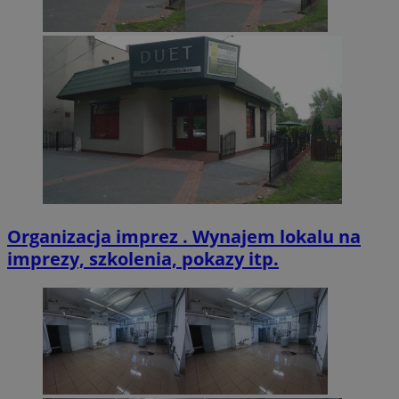
CookieScriptConsent
4 tygodnie 2 dn
CookieScript
zabrze.com.pl
VISITOR_PRIVACY_METADATA
5 miesięcy 4
YouTube
tygodnie
.youtube.com
Organizacja imprez . Wynajem lokalu na
imprezy, szkolenia, pokazy itp.