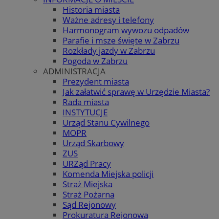
Historia miasta
Ważne adresy i telefony
Harmonogram wywozu odpadów
Parafie i msze święte w Zabrzu
Rozkłady jazdy w Zabrzu
Pogoda w Zabrzu
ADMINISTRACJA
Prezydent miasta
Jak załatwić sprawę w Urzędzie Miasta?
Rada miasta
INSTYTUCJE
Urząd Stanu Cywilnego
MOPR
Urząd Skarbowy
ZUS
URZąd Pracy
Komenda Miejska policji
Straż Miejska
Straż Pożarna
Sąd Rejonowy
Prokuratura Rejonowa