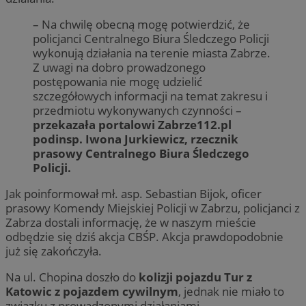
– Na chwilę obecną mogę potwierdzić, że
policjanci Centralnego Biura Śledczego Policji
wykonują działania na terenie miasta Zabrze.
Z uwagi na dobro prowadzonego
postępowania nie mogę udzielić
szczegółowych informacji na temat zakresu i
przedmiotu wykonywanych czynności –
przekazała portalowi Zabrze112.pl
podinsp. Iwona Jurkiewicz, rzecznik
prasowy Centralnego Biura Śledczego
Policji.
Jak poinformował mł. asp. Sebastian Bijok, oficer
prasowy Komendy Miejskiej Policji w Zabrzu, policjanci z
Zabrza dostali informację, że w naszym mieście
odbędzie się dziś akcja CBŚP. Akcja prawdopodobnie
już się zakończyła.
Na ul. Chopina doszło do
kolizji pojazdu Tur z
Katowic z pojazdem cywilnym
, jednak nie miało to
związku z prowadzonymi działaniami.