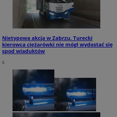
Nietypowa akcja w Zabrzu. Turecki
kierowca ciężarówki nie mógł wydostać się
spod wiaduktów
6