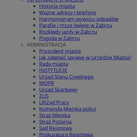
Historia miasta
Ważne adresy i telefony
Harmonogram wywozu odpadów
Parafie i msze święte w Zabrzu
Rozkłady jazdy w Zabrzu
Pogoda w Zabrzu
ADMINISTRACJA
Prezydent miasta
Jak załatwić sprawę w Urzędzie Miasta?
Rada miasta
INSTYTUCJE
Urząd Stanu Cywilnego
MOPR
Urząd Skarbowy
ZUS
URZąd Pracy
Komenda Miejska policji
Straż Miejska
Straż Pożarna
Sąd Rejonowy
Prokuratura Rejonowa