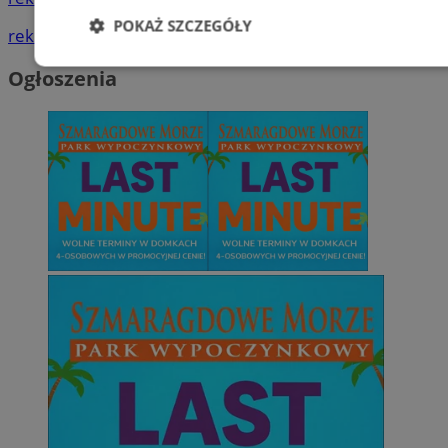
POKAŻ SZCZEGÓŁY
reklama
Niezbędne
Wydajność
Targetowani
Ogłoszenia
Niesklasyfikowane
Niezbędne
Wydajność
Targetowanie
Funkcjonalno
Niezbędne pliki cookie umożliwiają korzystanie z podstawowych fun
takich jak logowanie użytkownika i zarządzanie kontem. Bez niezb
można prawidłowo korzystać ze strony internetowej.
Provider
/
Okres
Nazwa
Domena
przechowywani
SessID
zabrze.com.pl
1 rok