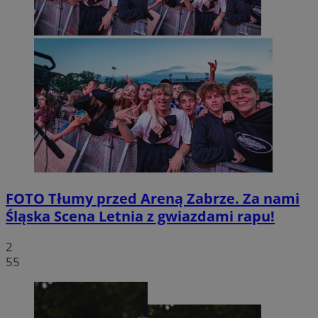
FOTO
Tłumy przed Areną Zabrze. Za nami
Śląska Scena Letnia z gwiazdami rapu!
2
55