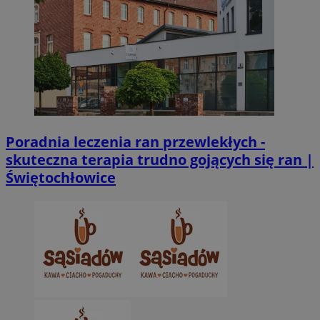
CookieScriptConsent
4 tygodnie 2 dn
CookieScript
zabrze.com.pl
Poradnia leczenia ran przewlekłych -
skuteczna terapia trudno gojących się ran |
VISITOR_PRIVACY_METADATA
5 miesięcy 4
Świętochłowice
YouTube
tygodnie
.youtube.com