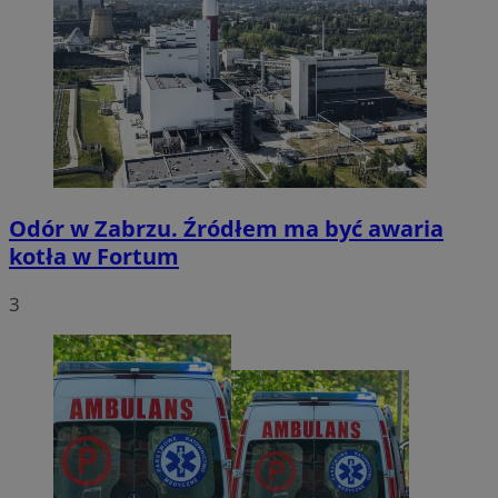
Odór w Zabrzu. Źródłem ma być awaria
kotła w Fortum
3