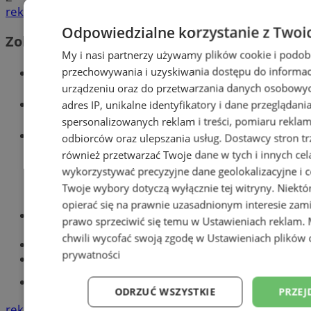
reklama
Odpowiedzialne korzystanie z Twoi
Zobacz również
My i nasi partnerzy używamy plików cookie i podob
Wiadomości kryminalne w Zabrzu
przechowywania i uzyskiwania dostępu do informac
urządzeniu oraz do przetwarzania danych osobowych
Wiadomości lokalne
adres IP, unikalne identyfikatory i dane przeglądani
spersonalizowanych reklam i treści, pomiaru reklam i
Wiadomości sportowe
odbiorców oraz ulepszania usług.
Dostawcy stron tr
również przetwarzać Twoje dane w tych i innych cel
wykorzystywać precyzyjne dane geolokalizacyjne i c
Twoje wybory dotyczą wyłącznie tej witryny. Niekt
opierać się na prawnie uzasadnionym interesie zami
Optyk, okulista
prawo sprzeciwić się temu w
Ustawieniach reklam
.
Zabrze
chwili wycofać swoją zgodę w
Ustawieniach plików 
Największy sklep z częściami online!
prywatności
Książeczka sanepidowska
Tworzenie stron www -Zabrze
ODRZUĆ WSZYSTKIE
PRZEJ
reklama