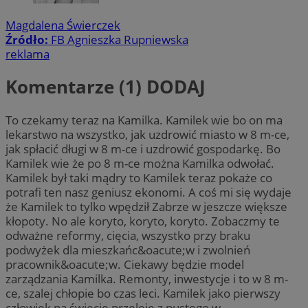
Magdalena Świerczek
Źródło:
FB Agnieszka Rupniewska
reklama
Komentarze (1)
DODAJ
To czekamy teraz na Kamilka. Kamilek wie bo on ma
lekarstwo na wszystko, jak uzdrowić miasto w 8 m-ce,
jak spłacić długi w 8 m-ce i uzdrowić gospodarkę. Bo
Kamilek wie że po 8 m-ce można Kamilka odwołać.
Kamilek był taki mądry to Kamilek teraz pokaże co
potrafi ten nasz geniusz ekonomi. A coś mi się wydaje
że Kamilek to tylko wpędził Zabrze w jeszcze większe
kłopoty. No ale koryto, koryto, koryto. Zobaczmy te
odważne reformy, cięcia, wszystko przy braku
podwyżek dla mieszkańc&oacute;w i zwolnień
pracownik&oacute;w. Ciekawy będzie model
zarządzania Kamilka. Remonty, inwestycje i to w 8 m-
ce, szalej chłopie bo czas leci. Kamilek jako pierwszy
człowiek na świecie przeleje z pustego w