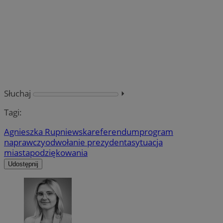
Słuchaj
⏵︎
Tagi:
Agnieszka Rupniewska
referendum
program
naprawczy
odwołanie prezydenta
sytuacja
miasta
podziękowania
Udostępnij