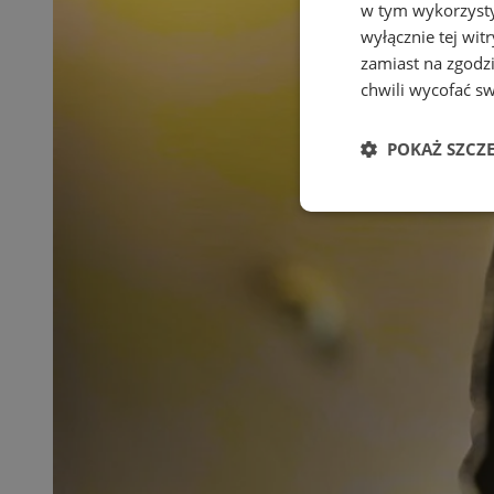
w tym wykorzysty
wyłącznie tej wi
zamiast na zgodz
chwili wycofać s
POKAŻ SZCZ
Niezbędne
Ni
Niezbędne pliki cook
zarządzanie kontem. 
Nazwa