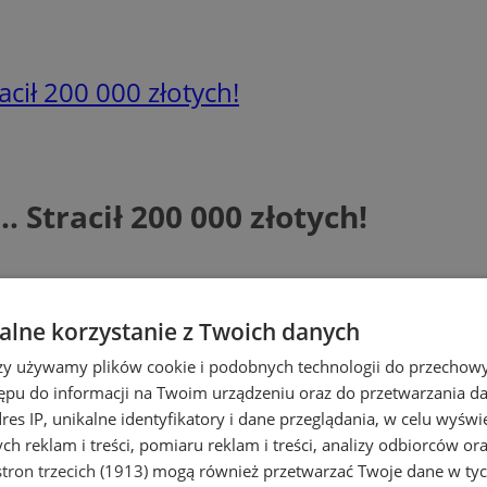
racił 200 000 złotych!
… Stracił 200 000 złotych!
lne korzystanie z Twoich danych
rzy używamy plików cookie i podobnych technologii do przechow
ępu do informacji na Twoim urządzeniu oraz do przetwarzania 
dres IP, unikalne identyfikatory i dane przeglądania, w celu wyświ
h reklam i treści, pomiaru reklam i treści, analizy odbiorców or
tron trzecich (1913)
mogą również przetwarzać Twoje dane w tych