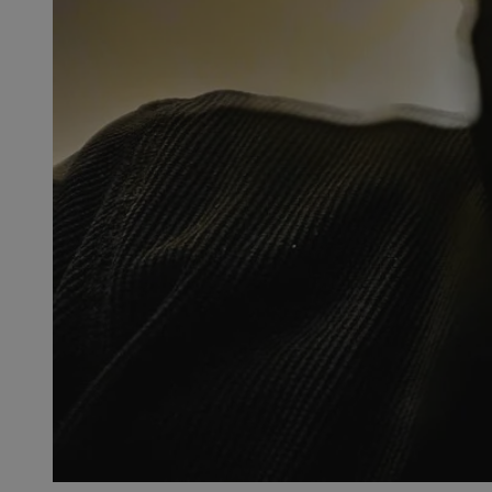
SessID
QeSessID
MvSessID
__cf_bm
__cf_bm
CookieScriptConse
VISITOR_PRIVACY_