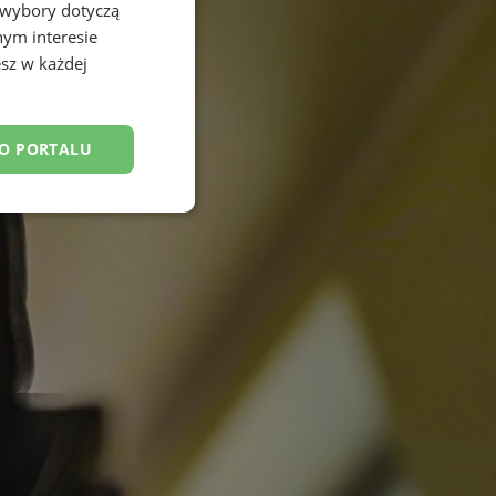
 wybory dotyczą
nym interesie
sz w każdej
DO PORTALU
esklasyfikowane
ane
owanie użytkownika i
j.