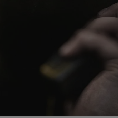
zabrze.com.pl
1 rok
Ten plik cookie przechowuje identyfik
zabrze.com.pl
1 rok
Ten plik cookie przechowuje identyfik
zabrze.com.pl
1 rok
Ten plik cookie przechowuje identyfik
29 minut 53
Ten plik cookie służy do rozróżniania
Cloudflare
sekundy
to korzystne dla strony internetowe
Inc.
umożliwia tworzenie ważnych rapor
.x.com
korzystania z jej witryny internetowe
29 minut 55
Ten plik cookie służy do rozróżniania
Cloudflare
sekund
to korzystne dla strony internetowe
Inc.
umożliwia tworzenie ważnych rapor
.twitter.com
korzystania z jej witryny internetowe
nt
4 tygodnie 2 dni
Ten plik cookie jest używany przez 
CookieScript
Script.com do zapamiętywania prefe
zabrze.com.pl
zgody użytkownika na pliki cookie. J
aby baner cookie Cookie-Script.com 
Google Privacy Policy
METADATA
5 miesięcy 4
Ten plik cookie przechowuje informa
YouTube
tygodnie
użytkownika oraz jego preferencjac
.youtube.com
prywatności podczas korzystania z wi
wybory dotyczące polityki prywatnoś
zgody, zapewniając ich przestrzegan
wizytach. Dzięki temu użytkownik 
konfigurować swoich preferencji, co
zgodność z regulacjami ochrony dan