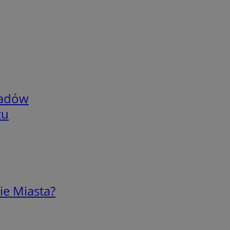
adów
zu
ie Miasta?