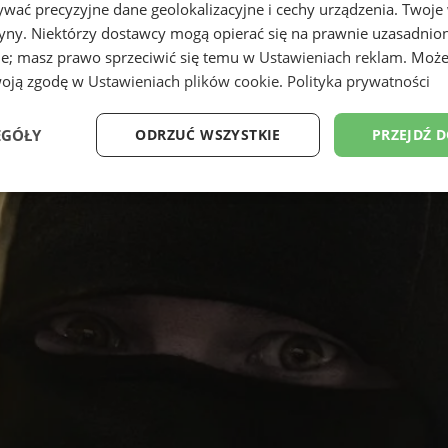
wać precyzyjne dane geolokalizacyjne i cechy urządzenia. Twoje
tryny. Niektórzy dostawcy mogą opierać się na prawnie uzasadnio
ie; masz prawo sprzeciwić się temu w
Ustawieniach reklam
. Może
woją zgodę w
Ustawieniach plików cookie
.
Polityka prywatności
EGÓŁY
ODRZUĆ WSZYSTKIE
PRZEJDŹ 
Wydajność
Targetowanie
Funkcjonalność
Ni
ezbędne
Wydajność
Targetowanie
Funkcjonalność
Niesklasyfikow
ie umożliwiają korzystanie z podstawowych funkcji strony internetowej, takich jak log
Bez niezbędnych plików cookie nie można prawidłowo korzystać ze strony internetowe
Provider
/
Okres
Opis
Domena
przechowywania