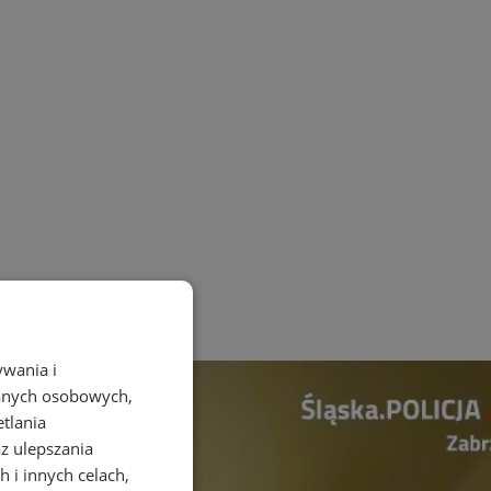
ywania i
danych osobowych,
etlania
az ulepszania
 i innych celach,