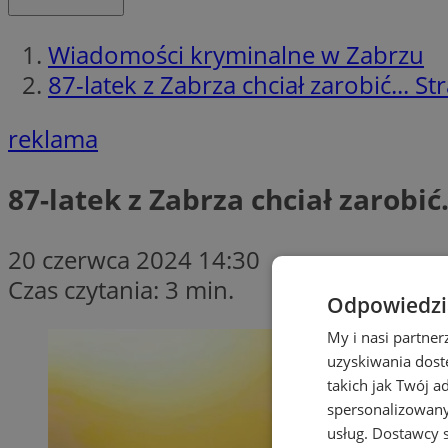
Wiadomości kryminalne w Zabrzu
87-latek z Zabrza chciał zarobić... St
reklama
87-latek z Zabrza chciał zarobić
20 czerwca 2024 14:30
Czas czytania: 3 min.
Odpowiedzia
My i nasi partne
uzyskiwania dost
takich jak Twój a
spersonalizowanyc
usług.
Dostawcy s