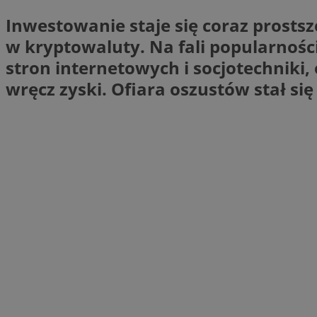
Inwestowanie staje się coraz prosts
Nazwa
Nazwa
ustat_xq6z219uw9
w kryptowaluty. Na fali popularnośc
Nazwa
__Secure-YNID
stron internetowych i socjotechniki
_clck
__gads
wręcz zyski. Ofiara oszustów stał się 
FCCDCF
MUID
__eoi
ANONCHK
_clsk
test_cookie
_ga_NBM6HFESG6
_fbp
OAID
MR