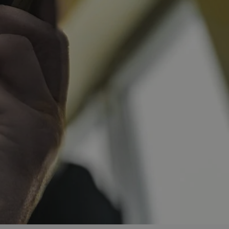
ator sesji.
ator sesji.
ator sesji.
 ludzi i botów. Jest
j, ponieważ
tów na temat
j.
 ludzi i botów. Jest
j, ponieważ
tów na temat
j.
usługę Cookie-
rencji dotyczących
est to konieczne,
działał poprawnie.
cje o zgodzie
h dotyczących
tryny. Rejestruje
ci i ustawień
ie w kolejnych
nie musi ponownie
 zwiększa wygodę i
ych.