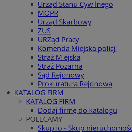
Urząd Stanu Cywilnego
MOPR
Urząd Skarbowy
ZUS
URZąd Pracy
Komenda Miejska policji
Straż Miejska
Straż Pożarna
Sąd Rejonowy
Prokuratura Rejonowa
KATALOG FIRM
KATALOG FIRM
Dodaj firmę do katalogu
POLECAMY
Skup.io - Skup nieruchomośc