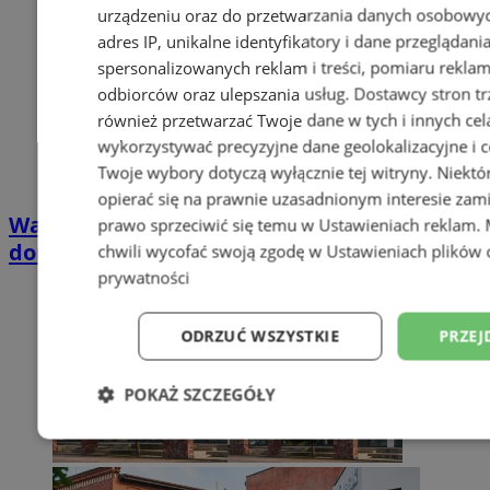
urządzeniu oraz do przetwarzania danych osobowych
adres IP, unikalne identyfikatory i dane przeglądani
spersonalizowanych reklam i treści, pomiaru reklam i
odbiorców oraz ulepszania usług.
Dostawcy stron tr
również przetwarzać Twoje dane w tych i innych cel
wykorzystywać precyzyjne dane geolokalizacyjne i c
Twoje wybory dotyczą wyłącznie tej witryny. Niekt
opierać się na prawnie uzasadnionym interesie zami
Wakacyjny wypoczynek nad Bałtykiem w
prawo sprzeciwić się temu w
Ustawieniach reklam
.
domkach Szmaragdowe Morze
chwili wycofać swoją zgodę w
Ustawieniach plików 
prywatności
ODRZUĆ WSZYSTKIE
PRZEJ
POKAŻ SZCZEGÓŁY
Niezbędne
Wydajność
Targetowani