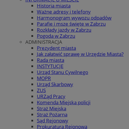
Historia miasta
Ważne adresy i telefony
Harmonogram wywozu odpadów
Parafie i msze święte w Zabrzu
Rozkłady jazdy w Zabrzu
Pogoda w Zabrzu
ADMINISTRACJA
Prezydent miasta
Jak załatwić sprawę w Urzędzie Miasta?
Rada miasta
INSTYTUCJE
Urząd Stanu Cywilnego
MOPR
Urząd Skarbowy
ZUS
URZąd Pracy
Komenda Miejska policji
Straż Miejska
Straż Pożarna
Sąd Rejonowy
Prokuratura Rejonowa