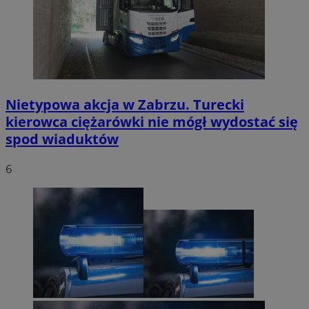
Nietypowa akcja w Zabrzu. Turecki
kierowca ciężarówki nie mógł wydostać się
spod wiaduktów
6