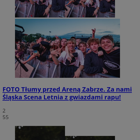
FOTO
Tłumy przed Areną Zabrze. Za nami
Śląska Scena Letnia z gwiazdami rapu!
2
55