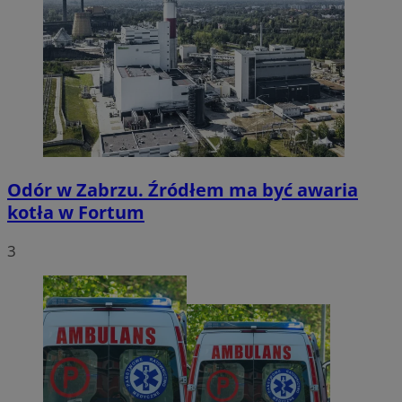
Odór w Zabrzu. Źródłem ma być awaria
kotła w Fortum
3