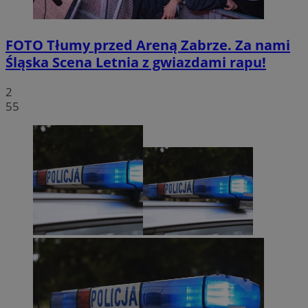
FOTO
Tłumy przed Areną Zabrze. Za nami
Śląska Scena Letnia z gwiazdami rapu!
2
55