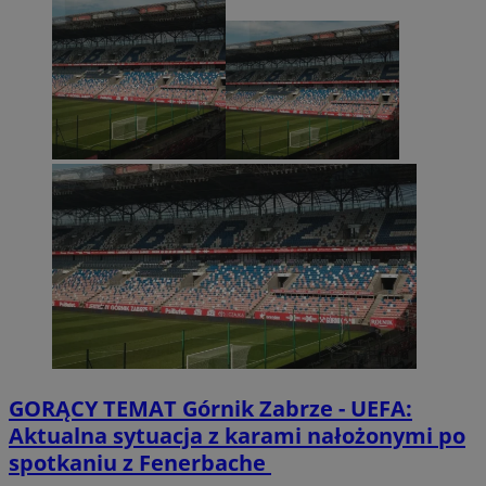
GORĄCY TEMAT
Górnik Zabrze - UEFA:
Aktualna sytuacja z karami nałożonymi po
spotkaniu z Fenerbache