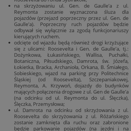
na skrzyżowaniu ul. Gen. de Gaulle’a z ul.
Reymonta zostanie wyznaczona śluza dla
pojazdów (przejazd poprzeczny przez ul. Gen. de
Gaulle’a). Poprzeczny ruch pojazdów będzie
odbywał się wyłącznie za zgodą funkcjonariuszy
kierujących ruchem.
odcięte od wjazdu będą również drogi krzyżujące
się z ulicami: Roosevelta i Gen. de Gaulle’a, tj.:
Dożynkowa, Łukasińskiego, Wallisa, Puchałki,
Botaniczna, Piłsudskiego, Damrota, św. Józefa,
Łokietka, Bracka, Archanioła, Orkana, B. Śmiałego,
Sobieskiego, wjazd na parking przy Politechnice
Śląskiej (od Roosevelta), Szczepaniakowej,
Reymonta, A. Krzywoń, dojazdy do budynków
mających połączenia drogowe z ul. Gen de Gaulle’a
(na odcinku od ul. Reymonta do ul. Ślęczka),
Ślęczka, Przemysłowa;
ul. Damrota na odcinku od skrzyżowania z ul.
Roosevelta do skrzyżowania z ul. Różańskiego
zostanie zamknięta dla ruchu oraz zabronione
będzie parkowanie pojazdów (na jezdni i na