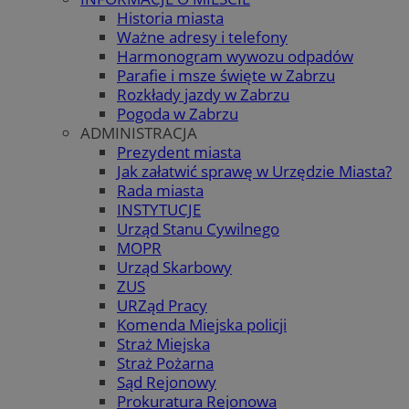
Historia miasta
Ważne adresy i telefony
Harmonogram wywozu odpadów
Parafie i msze święte w Zabrzu
Rozkłady jazdy w Zabrzu
Pogoda w Zabrzu
ADMINISTRACJA
Prezydent miasta
Jak załatwić sprawę w Urzędzie Miasta?
Rada miasta
INSTYTUCJE
Urząd Stanu Cywilnego
MOPR
Urząd Skarbowy
ZUS
URZąd Pracy
Komenda Miejska policji
Straż Miejska
Straż Pożarna
Sąd Rejonowy
Prokuratura Rejonowa