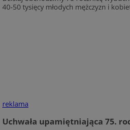
40-50 tysięcy młodych mężczyzn i kobiet
Nazwa
Nazwa
ustat_xq6z219uw9
Nazwa
__Secure-YNID
_clck
__gads
FCCDCF
MUID
__eoi
ANONCHK
_clsk
test_cookie
_ga_NBM6HFESG6
reklama
_fbp
OAID
Uchwała upamiętniająca 75. r
MR