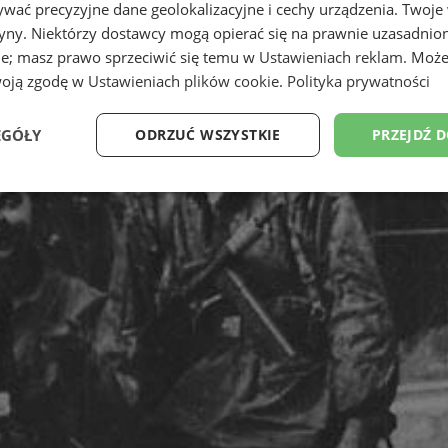
wać precyzyjne dane geolokalizacyjne i cechy urządzenia. Twoje
tryny. Niektórzy dostawcy mogą opierać się na prawnie uzasadnio
ie; masz prawo sprzeciwić się temu w
Ustawieniach reklam
. Może
woją zgodę w
Ustawieniach plików cookie
.
Polityka prywatności
EGÓŁY
ODRZUĆ WSZYSTKIE
PRZEJDŹ 
Wydajność
Targetowanie
Funkcjonalność
Ni
ezbędne
Wydajność
Targetowanie
Funkcjonalność
Niesklasyfikow
ie umożliwiają korzystanie z podstawowych funkcji strony internetowej, takich jak log
Bez niezbędnych plików cookie nie można prawidłowo korzystać ze strony internetowe
Provider
/
Okres
Opis
Domena
przechowywania