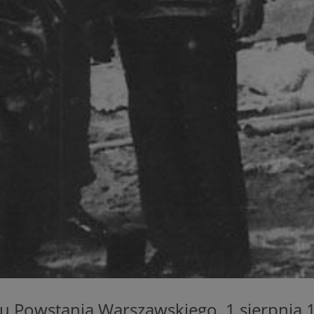
zabrze.com.pl
1 rok
Ten plik cookie przechowuje identyfik
zabrze.com.pl
1 rok
Ten plik cookie przechowuje identyfik
zabrze.com.pl
1 rok
Ten plik cookie przechowuje identyfik
29 minut 53
Ten plik cookie służy do rozróżniania
Cloudflare
sekundy
to korzystne dla strony internetowe
Inc.
umożliwia tworzenie ważnych rapor
.x.com
korzystania z jej witryny internetowe
29 minut 55
Ten plik cookie służy do rozróżniania
Cloudflare
sekund
to korzystne dla strony internetowe
Inc.
umożliwia tworzenie ważnych rapor
.twitter.com
korzystania z jej witryny internetowe
nt
4 tygodnie 2 dni
Ten plik cookie jest używany przez 
CookieScript
Script.com do zapamiętywania prefe
zabrze.com.pl
zgody użytkownika na pliki cookie. J
aby baner cookie Cookie-Script.com 
Google Privacy Policy
METADATA
5 miesięcy 4
Ten plik cookie przechowuje informa
YouTube
tygodnie
użytkownika oraz jego preferencjac
.youtube.com
prywatności podczas korzystania z wi
wybory dotyczące polityki prywatnoś
zgody, zapewniając ich przestrzegan
wizytach. Dzięki temu użytkownik 
konfigurować swoich preferencji, co
zgodność z regulacjami ochrony dan
u Powstania Warszawskiego. 1 sierpnia 