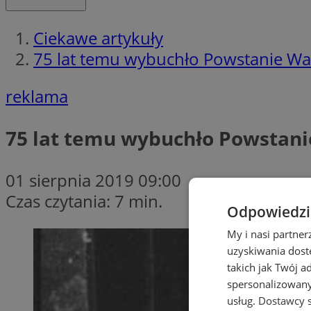
Ciekawe artykuły
75 lat temu wybuchło Powstanie Wa
reklama
75 lat temu wybuchło Powstan
01 sierpnia 2019 09:00
Czas czytania: 7 min.
Odpowiedzia
My i nasi partne
uzyskiwania dost
takich jak Twój a
spersonalizowanyc
usług.
Dostawcy s