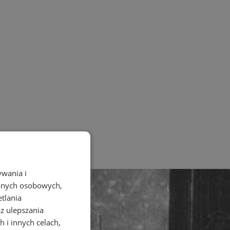
ywania i
danych osobowych,
etlania
az ulepszania
 i innych celach,