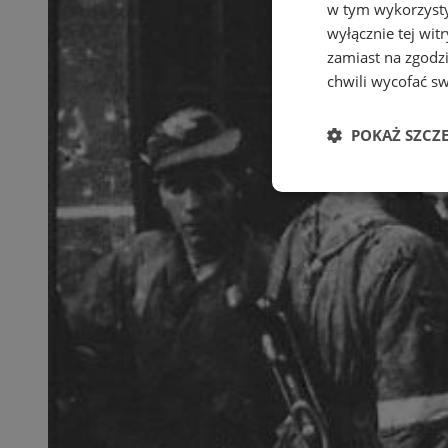
w tym wykorzysty
wyłącznie tej wi
zamiast na zgodz
chwili wycofać s
POKAŻ SZCZ
Niezbędne
Ni
Niezbędne pliki cook
zarządzanie kontem. 
Nazwa