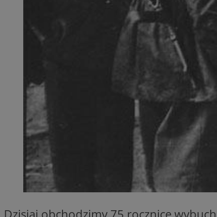
SessID
QeSessID
MvSessID
__cf_bm
__cf_bm
CookieScriptConse
VISITOR_PRIVACY_
Dzisiaj obchodzimy 75 rocznicę wybuch