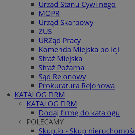
Urząd Stanu Cywilnego
MOPR
Urząd Skarbowy
ZUS
URZąd Pracy
Komenda Miejska policji
Straż Miejska
Straż Pożarna
Sąd Rejonowy
Prokuratura Rejonowa
KATALOG FIRM
KATALOG FIRM
Dodaj firmę do katalogu
POLECAMY
Skup.io - Skup nieruchomośc