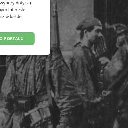
 wybory dotyczą
nym interesie
sz w każdej
DO PORTALU
esklasyfikowane
ane
owanie użytkownika i
j.