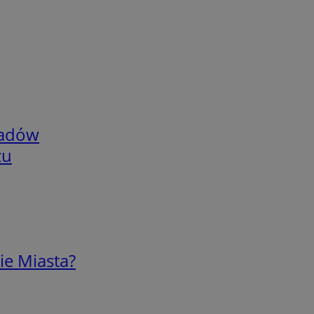
adów
zu
ie Miasta?