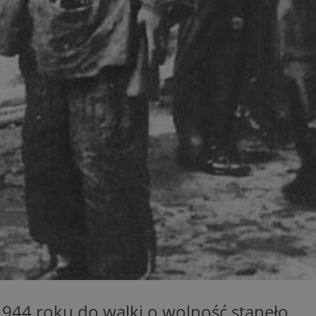
ator sesji.
ator sesji.
ator sesji.
 ludzi i botów. Jest
j, ponieważ
tów na temat
j.
 ludzi i botów. Jest
j, ponieważ
tów na temat
j.
usługę Cookie-
rencji dotyczących
est to konieczne,
działał poprawnie.
cje o zgodzie
h dotyczących
tryny. Rejestruje
ci i ustawień
ie w kolejnych
nie musi ponownie
 zwiększa wygodę i
ych.
1944 roku do walki o wolność stanęło