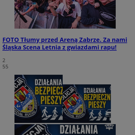
FOTO
Tłumy przed Areną Zabrze. Za nami
Śląska Scena Letnia z gwiazdami rapu!
2
55