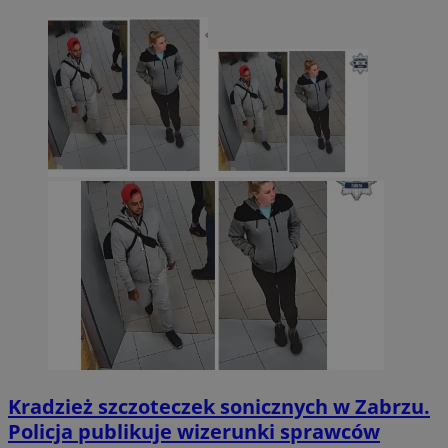
Kradzież szczoteczek sonicznych w Zabrzu.
Policja publikuje wizerunki sprawców