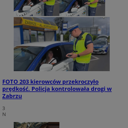
FOTO
203 kierowców przekroczyło
prędkość. Policja kontrolowała drogi w
Zabrzu
3
N