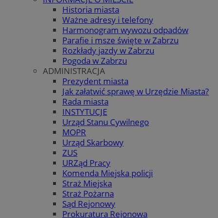
Historia miasta
Ważne adresy i telefony
Harmonogram wywozu odpadów
Parafie i msze święte w Zabrzu
Rozkłady jazdy w Zabrzu
Pogoda w Zabrzu
ADMINISTRACJA
Prezydent miasta
Jak załatwić sprawę w Urzędzie Miasta?
Rada miasta
INSTYTUCJE
Urząd Stanu Cywilnego
MOPR
Urząd Skarbowy
ZUS
URZąd Pracy
Komenda Miejska policji
Straż Miejska
Straż Pożarna
Sąd Rejonowy
Prokuratura Rejonowa