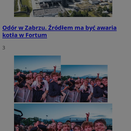
Odór w Zabrzu. Źródłem ma być awaria
kotła w Fortum
3