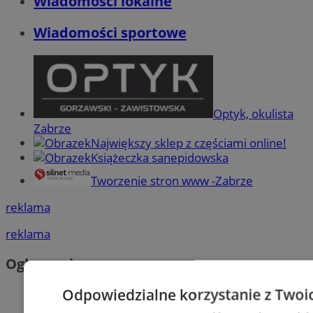
Wiadomości lokalne
Wiadomości sportowe
Optyk, okulista
Zabrze
Największy sklep z częściami online!
Książeczka sanepidowska
Tworzenie stron www -Zabrze
reklama
reklama
Ogłoszenia
Odpowiedzialne korzystanie z Twoi