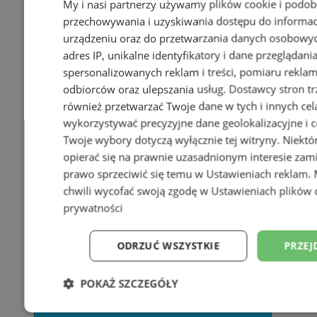
My i nasi partnerzy używamy plików cookie i podob
przechowywania i uzyskiwania dostępu do informac
urządzeniu oraz do przetwarzania danych osobowych
adres IP, unikalne identyfikatory i dane przeglądani
spersonalizowanych reklam i treści, pomiaru reklam i
odbiorców oraz ulepszania usług.
Dostawcy stron tr
również przetwarzać Twoje dane w tych i innych cel
wykorzystywać precyzyjne dane geolokalizacyjne i c
Twoje wybory dotyczą wyłącznie tej witryny. Niekt
opierać się na prawnie uzasadnionym interesie zami
prawo sprzeciwić się temu w
Ustawieniach reklam
.
chwili wycofać swoją zgodę w
Ustawieniach plików 
prywatności
ODRZUĆ WSZYSTKIE
PRZEJ
POKAŻ SZCZEGÓŁY
Niezbędne
Wydajność
Targetowani