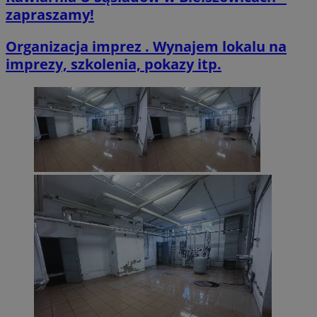
zapraszamy!
Organizacja imprez . Wynajem lokalu na
imprezy, szkolenia, pokazy itp.
VISITOR_PRIVACY_METADATA
5 miesięcy 4
YouTube
tygodnie
.youtube.com