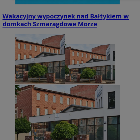
Wakacyjny wypoczynek nad Bałtykiem w
domkach Szmaragdowe Morze
Niesklasyfikowane
Niezbędne
Wydajność
Targetowanie
Funkcjonalno
Niezbędne pliki cookie umożliwiają korzystanie z podstawowych fun
takich jak logowanie użytkownika i zarządzanie kontem. Bez niezb
można prawidłowo korzystać ze strony internetowej.
Provider
/
Okres
Nazwa
Domena
przechowywani
SessID
zabrze.com.pl
1 rok
QeSessID
zabrze.com.pl
1 rok