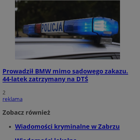
Prowadził BMW mimo sądowego zakazu.
44-latek zatrzymany na DTŚ
2
reklama
Zobacz również
Wiadomości kryminalne w Zabrzu