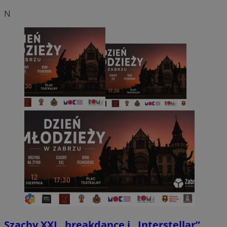
N
Szachy XXL, breakdance i „Interstellar”.