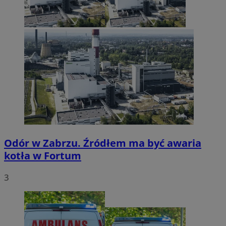
Odór w Zabrzu. Źródłem ma być awaria
kotła w Fortum
3