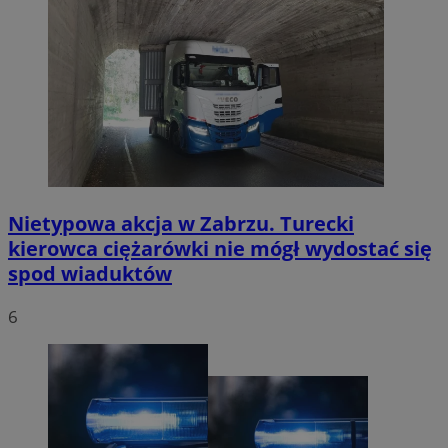
Nietypowa akcja w Zabrzu. Turecki
kierowca ciężarówki nie mógł wydostać się
spod wiaduktów
6