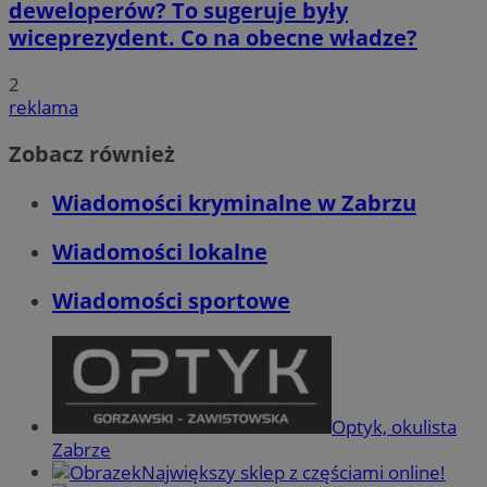
deweloperów? To sugeruje były
wiceprezydent. Co na obecne władze?
2
reklama
Zobacz również
Wiadomości kryminalne w Zabrzu
Wiadomości lokalne
Wiadomości sportowe
Optyk, okulista
Zabrze
Największy sklep z częściami online!