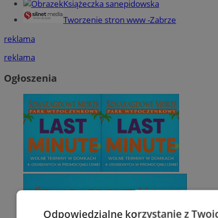
Książeczka sanepidowska
Tworzenie stron www -Zabrze
reklama
reklama
Ogłoszenia
Odpowiedzialne korzystanie z Twoi