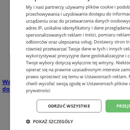
My i nasi partnerzy używamy plików cookie i podob
przechowywania i uzyskiwania dostępu do informac
urządzeniu oraz do przetwarzania danych osobowych
adres IP, unikalne identyfikatory i dane przeglądani
spersonalizowanych reklam i treści, pomiaru reklam i
odbiorców oraz ulepszania usług.
Dostawcy stron tr
również przetwarzać Twoje dane w tych i innych cel
wykorzystywać precyzyjne dane geolokalizacyjne i c
Twoje wybory dotyczą wyłącznie tej witryny. Niekt
opierać się na prawnie uzasadnionym interesie zami
prawo sprzeciwić się temu w
Ustawieniach reklam
.
Wakacyjny wypoczynek nad Bałtykiem w
chwili wycofać swoją zgodę w
Ustawieniach plików 
domkach Szmaragdowe Morze
prywatności
ODRZUĆ WSZYSTKIE
PRZEJ
POKAŻ SZCZEGÓŁY