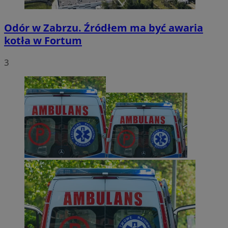
Odór w Zabrzu. Źródłem ma być awaria
kotła w Fortum
3