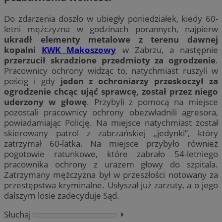
Do zdarzenia doszło w ubiegły poniedziałek, kiedy 60-
letni mężczyzna w godzinach porannych, najpierw
ukradł elementy metalowe z terenu dawnej
kopalni
KWK Makoszowy
w Zabrzu, a następnie
przerzucił skradzione przedmioty za ogrodzenie
.
Pracownicy ochrony widząc to, natychmiast ruszyli w
pościg i gdy
jeden z ochroniarzy przeskoczył za
ogrodzenie chcąc ująć sprawcę, został przez niego
uderzony w głowę
. Przybyli z pomocą na miejsce
pozostali pracownicy ochrony obezwładnili agresora,
powiadamiając Policję. Na miejsce natychmiast został
skierowany patrol z zabrzańskiej „jedynki”, który
zatrzymał 60-latka. Na miejsce przybyło również
pogotowie ratunkowe, które zabrało 54-letniego
pracownika ochrony z urazem głowy do szpitala.
Zatrzymany mężczyzna był w przeszłości notowany za
przestępstwa kryminalne. Usłyszał już zarzuty, a o jego
dalszym losie zadecyduje Sąd.
Słuchaj
⏵︎