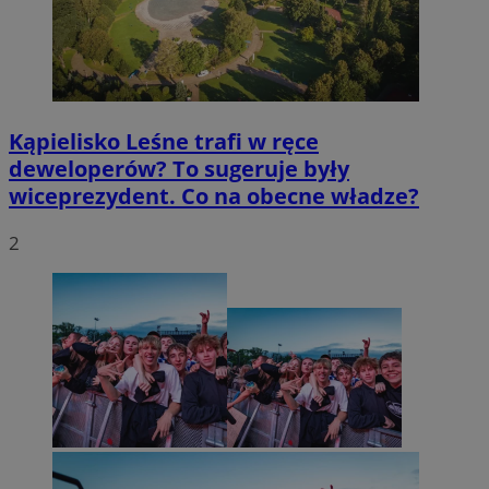
Kąpielisko Leśne trafi w ręce
deweloperów? To sugeruje były
wiceprezydent. Co na obecne władze?
2