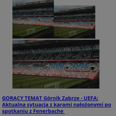
GORĄCY TEMAT
Górnik Zabrze - UEFA:
Aktualna sytuacja z karami nałożonymi po
spotkaniu z Fenerbache