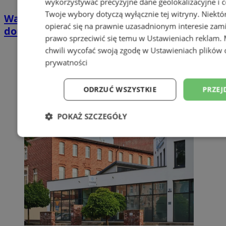
wykorzystywać precyzyjne dane geolokalizacyjne i c
Twoje wybory dotyczą wyłącznie tej witryny. Niekt
Wakacyjny wypoczynek nad Bałtykiem w
opierać się na prawnie uzasadnionym interesie zami
domkach Szmaragdowe Morze
prawo sprzeciwić się temu w
Ustawieniach reklam
.
chwili wycofać swoją zgodę w
Ustawieniach plików 
prywatności
ODRZUĆ WSZYSTKIE
PRZEJ
POKAŻ SZCZEGÓŁY
Niezbędne
Wydajność
Targetowani
Niesklasyfikowane