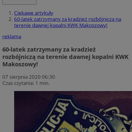
Ciekawe artykuły
60-latek zatrzymany za kradzież rozbójniczą na
terenie dawnej kopalni KWK Makoszowy!
reklama
60-latek zatrzymany za kradzież
rozbójniczą na terenie dawnej kopalni KWK
Makoszowy!
07 sierpnia 2020 06:30
Czas czytania: 1 min.