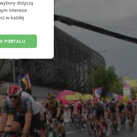
 wybory dotyczą
nym interesie
sz w każdej
DO PORTALU
esklasyfikowane
ane
owanie użytkownika i
j.