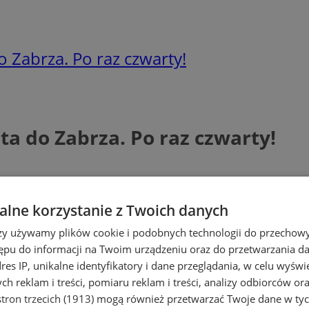
o Zabrza. Po raz czwarty!
ta do Zabrza. Po raz czwarty!
lne korzystanie z Twoich danych
rzy używamy plików cookie i podobnych technologii do przechow
ępu do informacji na Twoim urządzeniu oraz do przetwarzania 
dres IP, unikalne identyfikatory i dane przeglądania, w celu wyświ
h reklam i treści, pomiaru reklam i treści, analizy odbiorców or
tron trzecich (1913)
mogą również przetwarzać Twoje dane w tych