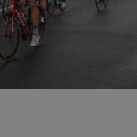
ator sesji.
ator sesji.
ator sesji.
 ludzi i botów. Jest
j, ponieważ
tów na temat
j.
 ludzi i botów. Jest
j, ponieważ
tów na temat
j.
usługę Cookie-
rencji dotyczących
est to konieczne,
działał poprawnie.
cje o zgodzie
h dotyczących
tryny. Rejestruje
ci i ustawień
ie w kolejnych
nie musi ponownie
 zwiększa wygodę i
ych.