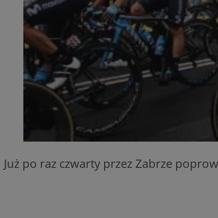
SessID
QeSessID
MvSessID
__cf_bm
__cf_bm
CookieScriptConse
VISITOR_PRIVACY_
Już po raz czwarty przez Zabrze poprow