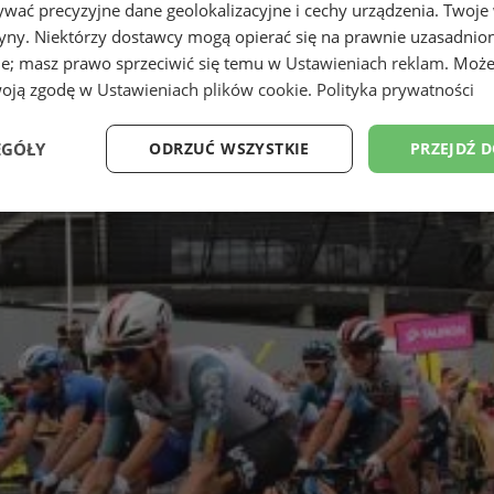
wać precyzyjne dane geolokalizacyjne i cechy urządzenia. Twoje
tryny. Niektórzy dostawcy mogą opierać się na prawnie uzasadnio
ie; masz prawo sprzeciwić się temu w
Ustawieniach reklam
. Może
woją zgodę w
Ustawieniach plików cookie
.
Polityka prywatności
EGÓŁY
ODRZUĆ WSZYSTKIE
PRZEJDŹ 
Wydajność
Targetowanie
Funkcjonalność
Ni
ezbędne
Wydajność
Targetowanie
Funkcjonalność
Niesklasyfikow
ie umożliwiają korzystanie z podstawowych funkcji strony internetowej, takich jak log
Bez niezbędnych plików cookie nie można prawidłowo korzystać ze strony internetowe
Provider
/
Okres
Opis
Domena
przechowywania