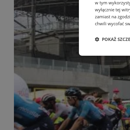
w tym wykorzysty
wyłącznie tej wi
zamiast na zgodz
chwili wycofać s
POKAŻ SZCZ
Niezbędne
Ni
Niezbędne pliki cook
zarządzanie kontem. 
Nazwa