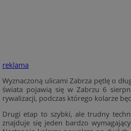
Nazwa
Nazwa
ustat_xq6z219uw9
Nazwa
__Secure-YNID
_clck
__gads
FCCDCF
MUID
__eoi
reklama
ANONCHK
Wyznaczoną ulicami Zabrza pętlę o dłu
_clsk
świata pojawią się w Zabrzu 6 sierp
test_cookie
rywalizacji, podczas którego kolarze b
_ga_NBM6HFESG6
_fbp
Drugi etap to szybki, ale trudny tech
OAID
znajduje się jeden bardzo wymagając
MR