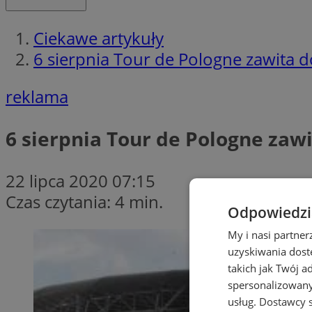
Ciekawe artykuły
6 sierpnia Tour de Pologne zawita d
reklama
6 sierpnia Tour de Pologne zawi
22 lipca 2020 07:15
Czas czytania: 4 min.
Odpowiedzia
My i nasi partne
uzyskiwania dost
takich jak Twój a
spersonalizowanyc
usług.
Dostawcy s