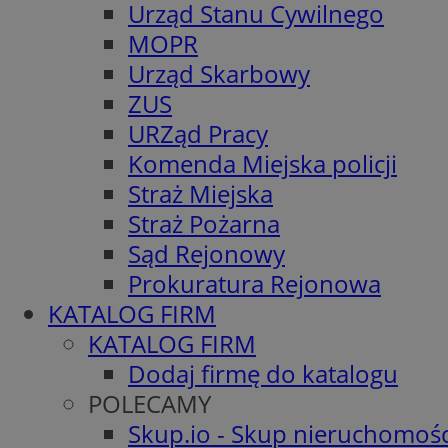
Urząd Stanu Cywilnego
MOPR
Urząd Skarbowy
ZUS
URZąd Pracy
Komenda Miejska policji
Straż Miejska
Straż Pożarna
Sąd Rejonowy
Prokuratura Rejonowa
KATALOG FIRM
KATALOG FIRM
Dodaj firmę do katalogu
POLECAMY
Skup.io - Skup nieruchomośc