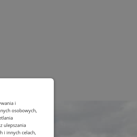
ywania i
danych osobowych,
etlania
az ulepszania
 i innych celach,