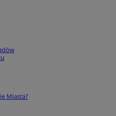
adów
zu
ie Miasta?