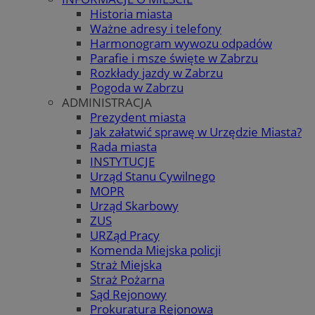
Historia miasta
Ważne adresy i telefony
Harmonogram wywozu odpadów
Parafie i msze święte w Zabrzu
Rozkłady jazdy w Zabrzu
Pogoda w Zabrzu
ADMINISTRACJA
Prezydent miasta
Jak załatwić sprawę w Urzędzie Miasta?
Rada miasta
INSTYTUCJE
Urząd Stanu Cywilnego
MOPR
Urząd Skarbowy
ZUS
URZąd Pracy
Komenda Miejska policji
Straż Miejska
Straż Pożarna
Sąd Rejonowy
Prokuratura Rejonowa