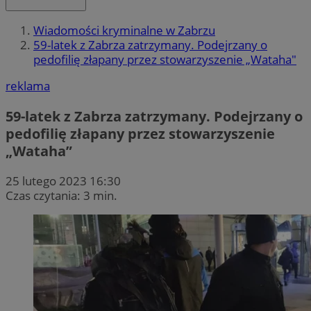
Wiadomości kryminalne w Zabrzu
59-latek z Zabrza zatrzymany. Podejrzany o
pedofilię złapany przez stowarzyszenie „Wataha"
reklama
59-latek z Zabrza zatrzymany. Podejrzany o
pedofilię złapany przez stowarzyszenie
„Wataha”
25 lutego 2023 16:30
Czas czytania: 3 min.