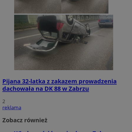
Pijana 32-latka z zakazem prowadzenia
dachowała na DK 88 w Zabrzu
2
reklama
Zobacz również