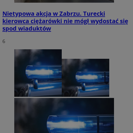
Nietypowa akcja w Zabrzu. Turecki
kierowca ciężarówki nie mógł wydostać się
spod wiaduktów
6