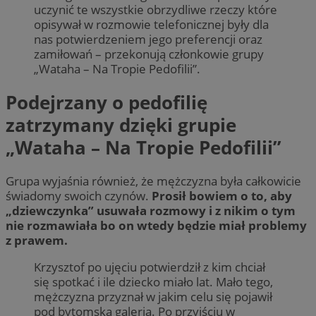
uczynić te wszystkie obrzydliwe rzeczy które
opisywał w rozmowie telefonicznej były dla
nas potwierdzeniem jego preferencji oraz
zamiłowań – przekonują członkowie grupy
„Wataha – Na Tropie Pedofilii”.
Podejrzany o pedofilię
zatrzymany dzięki grupie
„Wataha – Na Tropie Pedofilii”
Grupa wyjaśnia również, że mężczyzna była całkowicie
świadomy swoich czynów.
Prosił bowiem o to, aby
„dziewczynka” usuwała rozmowy i z nikim o tym
nie rozmawiała bo on wtedy będzie miał problemy
z prawem.
Krzysztof po ujęciu potwierdził z kim chciał
się spotkać i ile dziecko miało lat. Mało tego,
mężczyzna przyznał w jakim celu się pojawił
pod bytomską galerią. Po przyjściu w