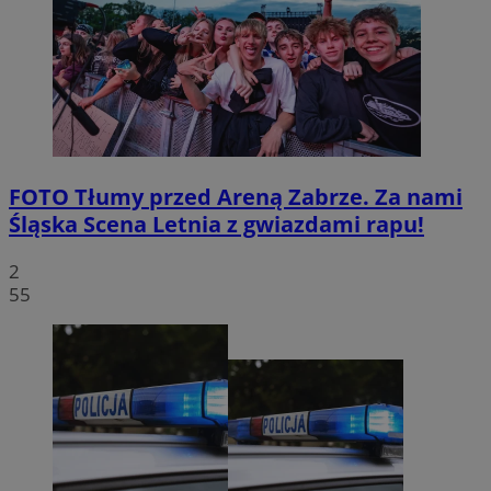
FOTO
Tłumy przed Areną Zabrze. Za nami
Śląska Scena Letnia z gwiazdami rapu!
2
55