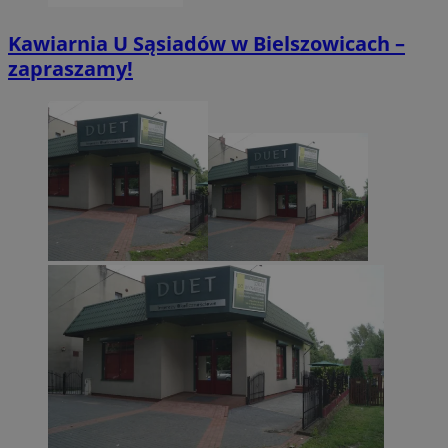
zabrze.com.pl
Kawiarnia U Sąsiadów w Bielszowicach –
zapraszamy!
VISITOR_PRIVACY_METADATA
5 miesięcy 4
YouTube
tygodnie
.youtube.com