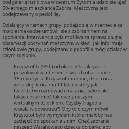
pod galerią handlową w centrum Bytomia udało się ująć
59-letniego mieszkańca Zabrza. Mężczyzna jest
podejrzewany o pedofilię.
Działający w ramach grupy, podając się wInternecie za
małoletnią osobę umówili się z zabrzaninem na
spotkanie. Interwencja była możliwa za sprawą długiej
obserwacji poczynań mężczyzny w sieci. Jak informują
członkowie grupy, podejrzany o pedofilię mógł działać w
całym regionie.
Krzysztof G.(59 l.) od około 2 lat aktywnie
poszukiwał w Internecie swoich ofiar poniżej
15 roku życia. Krzysztof ma żonę, dzieci oraz
wnuczkę która ma 11 lat, niestety jak
twierdził w rozmowach ma z nią „sekreciki”,
także chciał mieć tak owe z naszym
wirtualnym dzieckiem. Czyżby tragedia
wisiała w powietrzu?! Oby to o czym mówił
Krzysztof było wymysłem które miałoby nas
zachęcić do spotkania z nim. Chęć zabrania
naszego Watahowego dziecka do parku aby