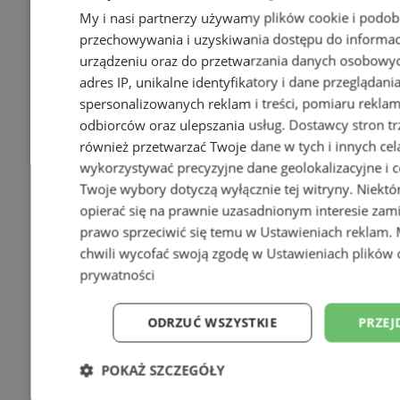
My i nasi partnerzy używamy plików cookie i podob
przechowywania i uzyskiwania dostępu do informac
urządzeniu oraz do przetwarzania danych osobowych
adres IP, unikalne identyfikatory i dane przeglądani
spersonalizowanych reklam i treści, pomiaru reklam i
odbiorców oraz ulepszania usług.
Dostawcy stron tr
również przetwarzać Twoje dane w tych i innych cel
wykorzystywać precyzyjne dane geolokalizacyjne i c
Twoje wybory dotyczą wyłącznie tej witryny. Niekt
opierać się na prawnie uzasadnionym interesie zami
prawo sprzeciwić się temu w
Ustawieniach reklam
.
chwili wycofać swoją zgodę w
Ustawieniach plików 
prywatności
ODRZUĆ WSZYSTKIE
PRZEJ
POKAŻ SZCZEGÓŁY