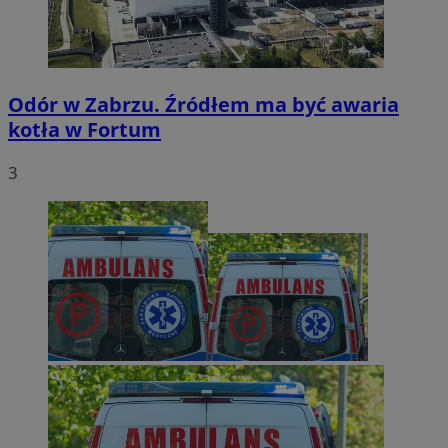
Odór w Zabrzu. Źródłem ma być awaria
kotła w Fortum
3