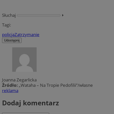
Słuchaj
⏵︎
Tagi:
policja
Zatrzymanie
Udostępnij
Joanna Zegarlicka
Źródło:
„Wataha – Na Tropie Pedofilii”/własne
reklama
Dodaj komentarz