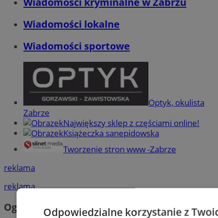
Wiadomości kryminalne w Zabrzu
Wiadomości lokalne
Wiadomości sportowe
Optyk, okulista
Zabrze
Największy sklep z częściami online!
Książeczka sanepidowska
Tworzenie stron www -Zabrze
reklama
reklama
Ogłoszenia
Odpowiedzialne korzystanie z Twoi