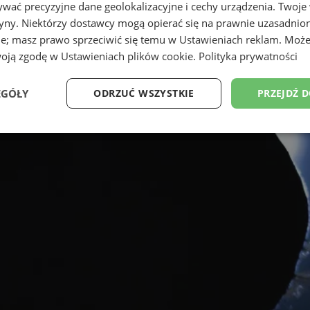
wać precyzyjne dane geolokalizacyjne i cechy urządzenia. Twoje
tryny. Niektórzy dostawcy mogą opierać się na prawnie uzasadnio
ie; masz prawo sprzeciwić się temu w
Ustawieniach reklam
. Może
woją zgodę w
Ustawieniach plików cookie
.
Polityka prywatności
EGÓŁY
ODRZUĆ WSZYSTKIE
PRZEJDŹ 
Wydajność
Targetowanie
Funkcjonalność
Ni
ezbędne
Wydajność
Targetowanie
Funkcjonalność
Niesklasyfikow
ie umożliwiają korzystanie z podstawowych funkcji strony internetowej, takich jak log
Bez niezbędnych plików cookie nie można prawidłowo korzystać ze strony internetowe
Provider
/
Okres
Opis
Domena
przechowywania