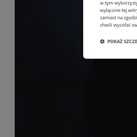
w tym wykorzysty
wyłącznie tej wi
zamiast na zgodz
chwili wycofać s
POKAŻ SZCZ
Niezbędne
Ni
Niezbędne pliki cook
zarządzanie kontem. 
Nazwa