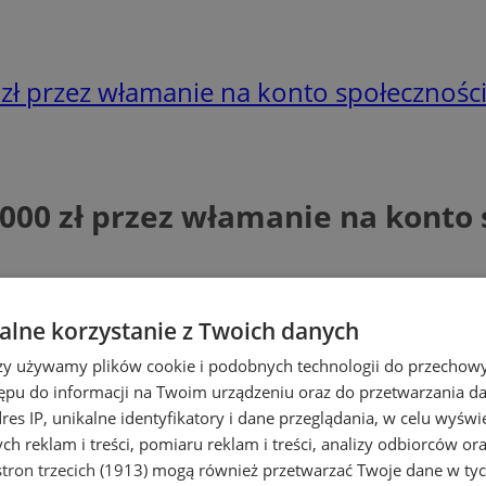
 zł przez włamanie na konto społecznośc
1000 zł przez włamanie na konto
lne korzystanie z Twoich danych
rzy używamy plików cookie i podobnych technologii do przechow
ępu do informacji na Twoim urządzeniu oraz do przetwarzania 
dres IP, unikalne identyfikatory i dane przeglądania, w celu wyświ
h reklam i treści, pomiaru reklam i treści, analizy odbiorców or
tron trzecich (1913)
mogą również przetwarzać Twoje dane w tych