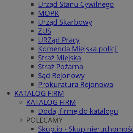
Urząd Stanu Cywilnego
MOPR
Urząd Skarbowy
ZUS
URZąd Pracy
Komenda Miejska policji
Straż Miejska
Straż Pożarna
Sąd Rejonowy
Prokuratura Rejonowa
KATALOG FIRM
KATALOG FIRM
Dodaj firmę do katalogu
POLECAMY
Skup.io - Skup nieruchomośc