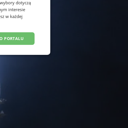
 wybory dotyczą
nym interesie
sz w każdej
DO PORTALU
esklasyfikowane
ane
owanie użytkownika i
j.