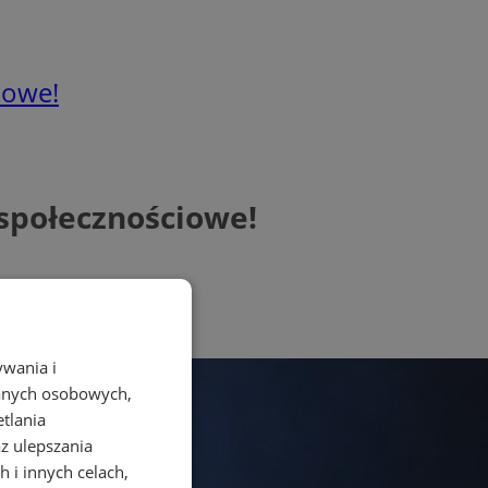
iowe!
 społecznościowe!
ywania i
danych osobowych,
etlania
az ulepszania
 i innych celach,