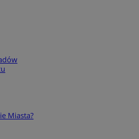
adów
zu
ie Miasta?