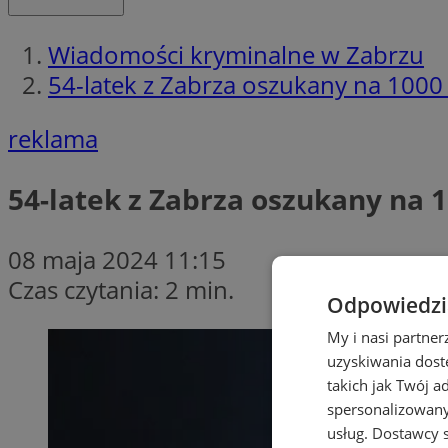
Wiadomości kryminalne w Zabrzu
54-latek z Zabrza oszukany na 1000
reklama
54-latek z Zabrza oszukany na 
08 maja 2024 11:15
Czas czytania: 2 min.
Odpowiedzia
My i nasi partne
uzyskiwania dost
takich jak Twój a
spersonalizowanyc
usług.
Dostawcy s