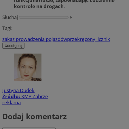
funkcjonariusze, zapowiadając codzienne
kontrole na drogach
.
Słuchaj
⏵︎
Tagi:
zakaz prowadzenia pojazdów
przekręcony licznik
Udostępnij
Justyna Dudek
Źródło:
KMP Zabrze
reklama
Dodaj komentarz