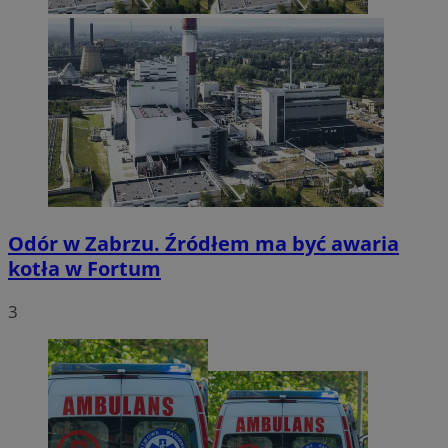
Odór w Zabrzu. Źródłem ma być awaria
kotła w Fortum
3