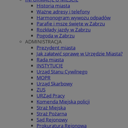
Historia miasta
Ważne adresy i telefony
Harmonogram wywozu odpadów
Parafie i msze święte w Zabrzu
Rozkłady jazdy w Zabrzu
Pogoda w Zabrzu
ADMINISTRACJA
Prezydent miasta
Jak załatwić sprawę w Urzędzie Miasta?
Rada miasta
INSTYTUCJE
Urząd Stanu Cywilnego
MOPR
Urząd Skarbowy
ZUS
URZąd Pracy
Komenda Miejska policji
Straż Miejska
Straż Pożarna
Sąd Rejonowy
Prokuratura Rejonowa