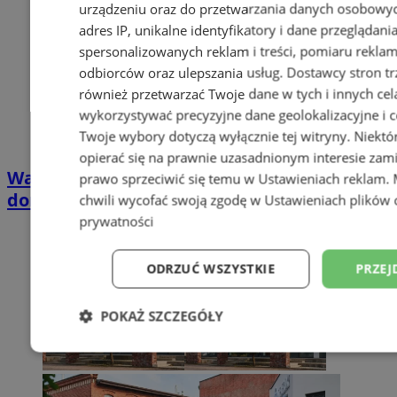
urządzeniu oraz do przetwarzania danych osobowych
adres IP, unikalne identyfikatory i dane przeglądani
spersonalizowanych reklam i treści, pomiaru reklam i
odbiorców oraz ulepszania usług.
Dostawcy stron tr
również przetwarzać Twoje dane w tych i innych cel
wykorzystywać precyzyjne dane geolokalizacyjne i c
Twoje wybory dotyczą wyłącznie tej witryny. Niekt
opierać się na prawnie uzasadnionym interesie zami
Wakacyjny wypoczynek nad Bałtykiem w
prawo sprzeciwić się temu w
Ustawieniach reklam
.
domkach Szmaragdowe Morze
chwili wycofać swoją zgodę w
Ustawieniach plików 
prywatności
ODRZUĆ WSZYSTKIE
PRZEJ
POKAŻ SZCZEGÓŁY
Niezbędne
Wydajność
Targetowani