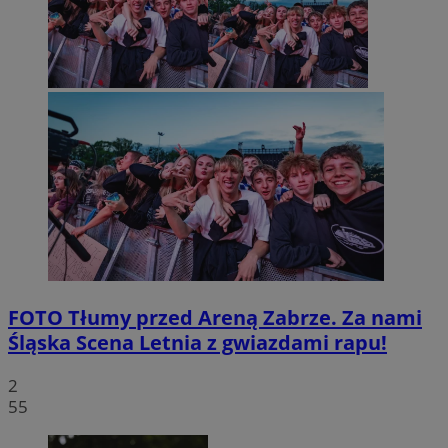
FOTO
Tłumy przed Areną Zabrze. Za nami
Śląska Scena Letnia z gwiazdami rapu!
2
55