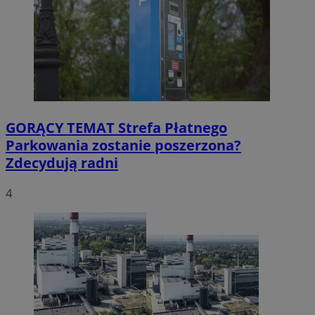
GORĄCY TEMAT
Strefa Płatnego
Parkowania zostanie poszerzona?
Zdecydują radni
4