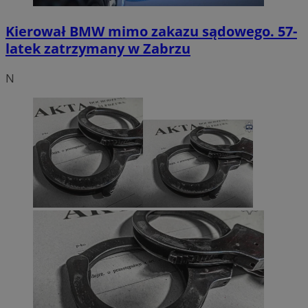
Kierował BMW mimo zakazu sądowego. 57-
latek zatrzymany w Zabrzu
N