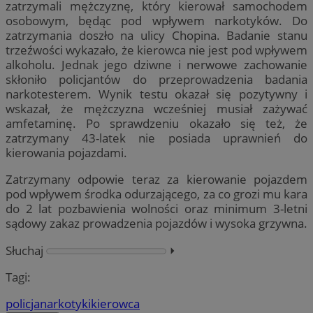
zatrzymali mężczyznę, który kierował samochodem
osobowym, będąc pod wpływem narkotyków. Do
zatrzymania doszło na ulicy Chopina. Badanie stanu
trzeźwości wykazało, że kierowca nie jest pod wpływem
alkoholu. Jednak jego dziwne i nerwowe zachowanie
skłoniło policjantów do przeprowadzenia badania
narkotesterem. Wynik testu okazał się pozytywny i
wskazał, że mężczyzna wcześniej musiał zażywać
amfetaminę. Po sprawdzeniu okazało się też, że
zatrzymany 43-latek nie posiada uprawnień do
kierowania pojazdami.
Zatrzymany odpowie teraz za kierowanie pojazdem
pod wpływem środka odurzającego, za co grozi mu kara
do 2 lat pozbawienia wolności oraz minimum 3-letni
sądowy zakaz prowadzenia pojazdów i wysoka grzywna.
Słuchaj
⏵︎
Tagi:
policja
narkotyki
kierowca