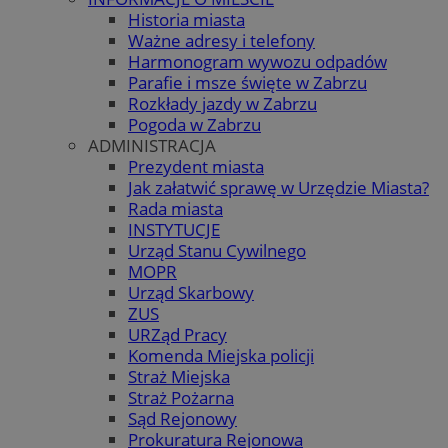
Historia miasta
Ważne adresy i telefony
Harmonogram wywozu odpadów
Parafie i msze święte w Zabrzu
Rozkłady jazdy w Zabrzu
Pogoda w Zabrzu
ADMINISTRACJA
Prezydent miasta
Jak załatwić sprawę w Urzędzie Miasta?
Rada miasta
INSTYTUCJE
Urząd Stanu Cywilnego
MOPR
Urząd Skarbowy
ZUS
URZąd Pracy
Komenda Miejska policji
Straż Miejska
Straż Pożarna
Sąd Rejonowy
Prokuratura Rejonowa