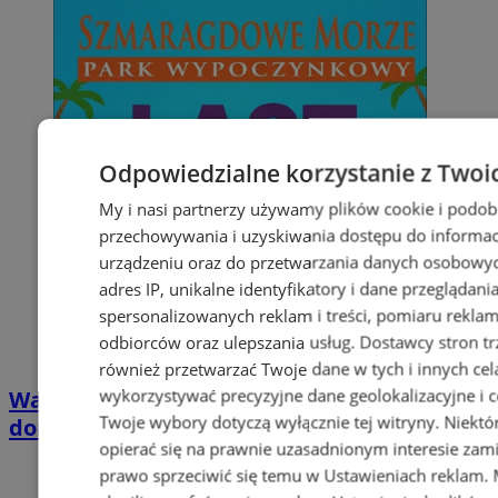
Odpowiedzialne korzystanie z Twoi
My i nasi partnerzy używamy plików cookie i podob
przechowywania i uzyskiwania dostępu do informac
urządzeniu oraz do przetwarzania danych osobowych
adres IP, unikalne identyfikatory i dane przeglądani
spersonalizowanych reklam i treści, pomiaru reklam i
odbiorców oraz ulepszania usług.
Dostawcy stron tr
również przetwarzać Twoje dane w tych i innych cel
wykorzystywać precyzyjne dane geolokalizacyjne i c
Wakacyjny wypoczynek nad Bałtykiem w
Twoje wybory dotyczą wyłącznie tej witryny. Niekt
domkach Szmaragdowe Morze
opierać się na prawnie uzasadnionym interesie zami
prawo sprzeciwić się temu w
Ustawieniach reklam
.