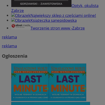
Optyk, okulista
Zabrze
Największy sklep z częściami online!
Książeczka sanepidowska
Tworzenie stron www -Zabrze
reklama
reklama
Ogłoszenia