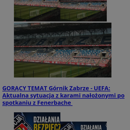
GORĄCY TEMAT
Górnik Zabrze - UEFA:
Aktualna sytuacja z karami nałożonymi po
spotkaniu z Fenerbache