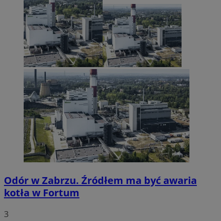
Odór w Zabrzu. Źródłem ma być awaria
kotła w Fortum
3