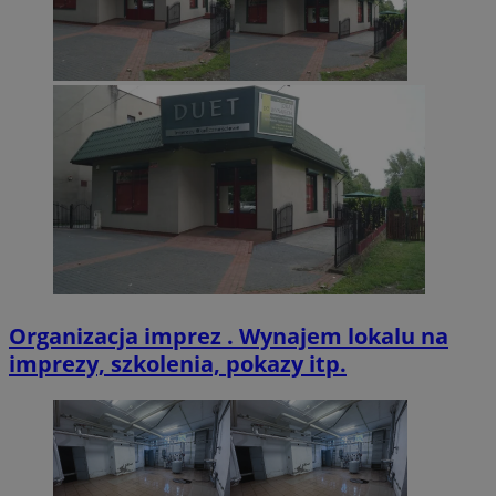
Inc.
.twitter.com
CookieScriptConsent
4 tygodnie 2 dn
CookieScript
zabrze.com.pl
Organizacja imprez . Wynajem lokalu na
imprezy, szkolenia, pokazy itp.
VISITOR_PRIVACY_METADATA
5 miesięcy 4
YouTube
tygodnie
.youtube.com