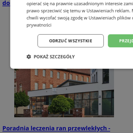
domkach Szmaragdowe Morze
opierać się na prawnie uzasadnionym interesie zami
prawo sprzeciwić się temu w
Ustawieniach reklam
.
chwili wycofać swoją zgodę w
Ustawieniach plików 
prywatności
ODRZUĆ WSZYSTKIE
PRZEJ
POKAŻ SZCZEGÓŁY
Niezbędne
Wydajność
Targetowani
Niesklasyfikowane
Poradnia leczenia ran przewlekłych -