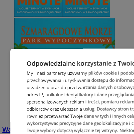
Odpowiedzialne korzystanie z Twoi
My i nasi partnerzy używamy plików cookie i podob
przechowywania i uzyskiwania dostępu do informac
urządzeniu oraz do przetwarzania danych osobowych
adres IP, unikalne identyfikatory i dane przeglądani
spersonalizowanych reklam i treści, pomiaru reklam i
odbiorców oraz ulepszania usług.
Dostawcy stron tr
również przetwarzać Twoje dane w tych i innych cel
wykorzystywać precyzyjne dane geolokalizacyjne i c
Wakacyjny wypoczynek nad Bałtykiem w
Twoje wybory dotyczą wyłącznie tej witryny. Niekt