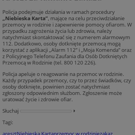
Policja podejmuje działania w ramach procedury
„Niebieska Karta”
, mające na celu przeciwdziałanie
przemocy w rodzinie i zapewnienie pomocy ofiarom. W
przypadku zagrożenia życia lub zdrowia, należy
natychmiast skontaktować się z numerem alarmowym
112. Dodatkowo, osoby dotknięte przemocą mogą
korzystać z aplikacji „Alarm 112” i „Moja Komenda” oraz
z Policyjnego Telefonu Zaufania dla Osób Dotkniętych
Przemocą w Rodzinie (tel. 800 120 226).
Policja apeluje o reagowanie na przemoc w rodzinie.
Każdy przypadek przemocy, czy to przez świadków, czy
osoby dotknięte, powinien zostać natychmiast
zgłoszony odpowiednim służbom. Zgłoszenie może
uratować życie i zdrowie ofiar.
Słuchaj
⏵︎
Tagi:
areszt
Niebieska Karta
przemoc w rodzinie
zakaz