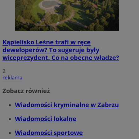
Kąpielisko Leśne trafi w ręce
deweloperów? To sugeruje były
wiceprezydent. Co na obecne władze?
2
reklama
Zobacz również
Wiadomości kryminalne w Zabrzu
Wiadomości lokalne
Wiadomości sportowe