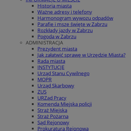
Historia miasta
Ważne adresy i telefony
Harmonogram wywozu odpadów
Parafie i msze święte w Zabrzu
Rozkłady jazdy w Zabrzu
Pogoda w Zabrzu
ADMINISTRACJA
Prezydent miasta
Jak załatwić sprawę w Urzędzie Miasta?
Rada miasta
INSTYTUCJE
Urząd Stanu Cywilnego
MOPR
Urząd Skarbowy
ZUS
URZąd Pracy
Komenda Miejska policji
Straż Miejska
Straż Pożarna
Sąd Rejonowy
Prokuratura Rejonowa