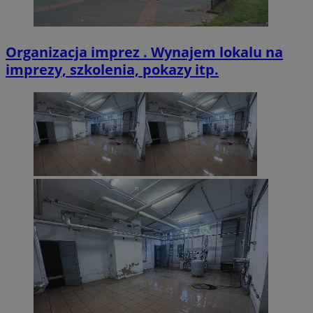
Organizacja imprez . Wynajem lokalu na
VISITOR_PRIVACY_METADATA
5 miesięcy 4
YouTube
tygodnie
.youtube.com
imprezy, szkolenia, pokazy itp.