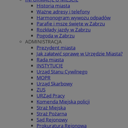
Historia miasta
Ważne adresy i telefony
Harmonogram wywozu odpadów
Parafie i msze święte w Zabrzu
Rozkłady jazdy w Zabrzu
Pogoda w Zabrzu
ADMINISTRACJA
Prezydent miasta
Jak załatwić sprawę w Urzędzie Miasta?
Rada miasta
INSTYTUCJE
Urząd Stanu Cywilnego
MOPR
Urząd Skarbowy
ZUS
URZąd Pracy
Komenda Miejska policji
Straż Miejska
Straż Pożarna
Sąd Rejonowy
Prokuratura Rejonowa