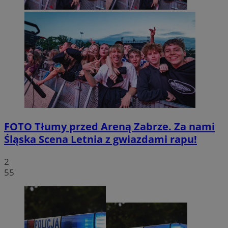
FOTO
Tłumy przed Areną Zabrze. Za nami
Śląska Scena Letnia z gwiazdami rapu!
2
55