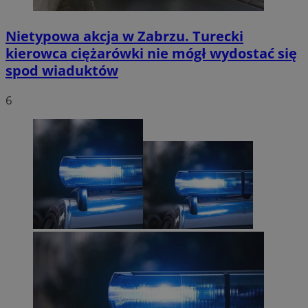
Nietypowa akcja w Zabrzu. Turecki
kierowca ciężarówki nie mógł wydostać się
spod wiaduktów
6