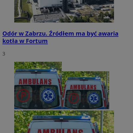
Odór w Zabrzu. Źródłem ma być awaria
kotła w Fortum
3