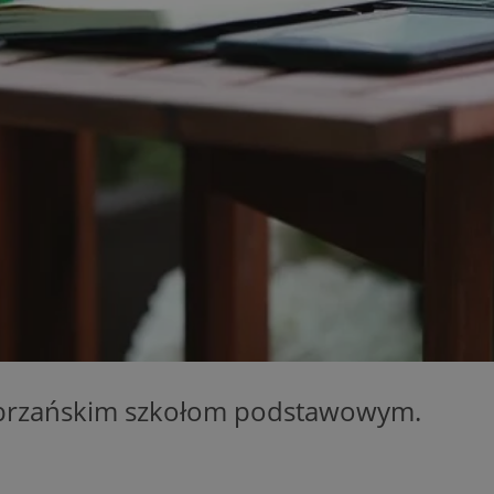
zabrze.com.pl
1 rok
Ten plik cookie przechowuje identyfik
zabrze.com.pl
1 rok
Ten plik cookie przechowuje identyfik
zabrze.com.pl
1 rok
Ten plik cookie przechowuje identyfik
29 minut 53
Ten plik cookie służy do rozróżniania
Cloudflare
sekundy
to korzystne dla strony internetowe
Inc.
umożliwia tworzenie ważnych rapor
.x.com
korzystania z jej witryny internetowe
29 minut 55
Ten plik cookie służy do rozróżniania
Cloudflare
sekund
to korzystne dla strony internetowe
Inc.
umożliwia tworzenie ważnych rapor
.twitter.com
korzystania z jej witryny internetowe
nt
4 tygodnie 2 dni
Ten plik cookie jest używany przez 
CookieScript
Script.com do zapamiętywania prefe
zabrze.com.pl
zgody użytkownika na pliki cookie. J
aby baner cookie Cookie-Script.com 
Google Privacy Policy
METADATA
5 miesięcy 4
Ten plik cookie przechowuje informa
YouTube
tygodnie
użytkownika oraz jego preferencjac
.youtube.com
prywatności podczas korzystania z wi
wybory dotyczące polityki prywatnoś
zabrzańskim szkołom podstawowym.
zgody, zapewniając ich przestrzegan
wizytach. Dzięki temu użytkownik 
konfigurować swoich preferencji, co
zgodność z regulacjami ochrony dan