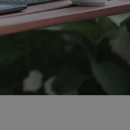
ator sesji.
ator sesji.
ator sesji.
 ludzi i botów. Jest
j, ponieważ
tów na temat
j.
 ludzi i botów. Jest
j, ponieważ
tów na temat
j.
usługę Cookie-
rencji dotyczących
est to konieczne,
działał poprawnie.
cje o zgodzie
h dotyczących
tryny. Rejestruje
ci i ustawień
ie w kolejnych
nie musi ponownie
 zwiększa wygodę i
ych.