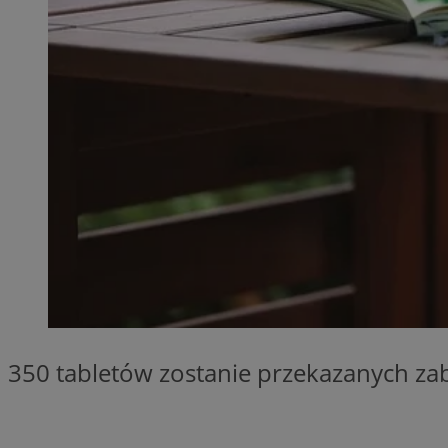
SessID
QeSessID
MvSessID
__cf_bm
__cf_bm
CookieScriptConse
VISITOR_PRIVACY_
350 tabletów zostanie przekazanych 