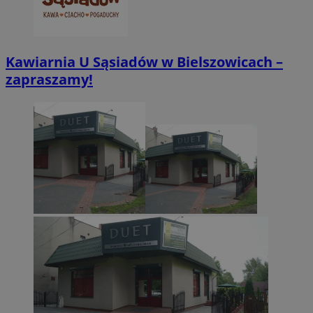
CookieScriptConsent
4 tygodnie 2 dn
CookieScript
zabrze.com.pl
Kawiarnia U Sąsiadów w Bielszowicach –
zapraszamy!
VISITOR_PRIVACY_METADATA
5 miesięcy 4
YouTube
tygodnie
.youtube.com