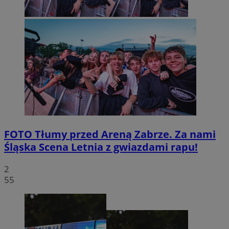
FOTO
Tłumy przed Areną Zabrze. Za nami
Śląska Scena Letnia z gwiazdami rapu!
2
55