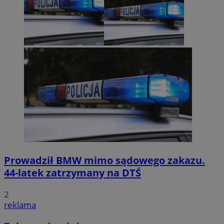
Prowadził BMW mimo sądowego zakazu.
44-latek zatrzymany na DTŚ
2
reklama