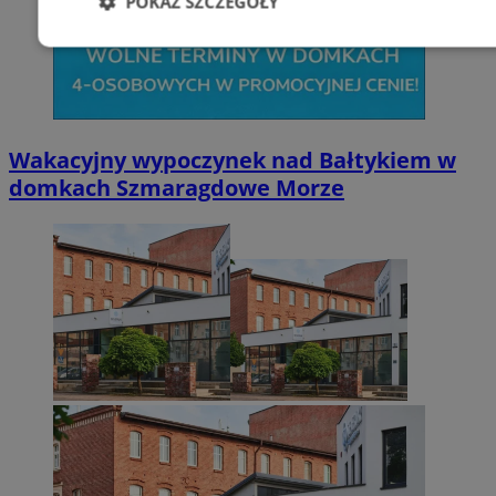
POKAŻ SZCZEGÓŁY
Niezbędne
Wydajność
Targetowani
Niesklasyfikowane
Wakacyjny wypoczynek nad Bałtykiem w
domkach Szmaragdowe Morze
Niezbędne
Wydajność
Targetowanie
Funkcjonalno
Niezbędne pliki cookie umożliwiają korzystanie z podstawowych fun
takich jak logowanie użytkownika i zarządzanie kontem. Bez niezb
można prawidłowo korzystać ze strony internetowej.
Provider
/
Okres
Nazwa
Domena
przechowywani
SessID
zabrze.com.pl
1 rok