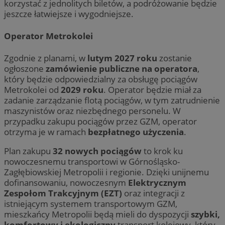
korzystać z jednolitych biletów, a podróżowanie będzie
jeszcze łatwiejsze i wygodniejsze.
Operator Metrokolei
Zgodnie z planami, w
lutym 2027 roku
zostanie
ogłoszone
zamówienie publiczne na operatora
,
który będzie odpowiedzialny za obsługę pociągów
Metrokolei od
2029 roku
. Operator będzie miał za
zadanie zarządzanie flotą pociągów, w tym zatrudnienie
maszynistów oraz niezbędnego personelu. W
przypadku zakupu pociągów przez GZM, operator
otrzyma je w ramach
bezpłatnego użyczenia
.
Plan zakupu
32 nowych pociągów
to krok ku
nowoczesnemu transportowi w Górnośląsko-
Zagłębiowskiej Metropolii i regionie. Dzięki unijnemu
dofinansowaniu, nowoczesnym
Elektrycznym
Zespołom Trakcyjnym (EZT)
oraz integracji z
istniejącym systemem transportowym GZM,
mieszkańcy Metropolii będą mieli do dyspozycji
szybki,
komfortowy i ekologiczny
transport kolejowy, który