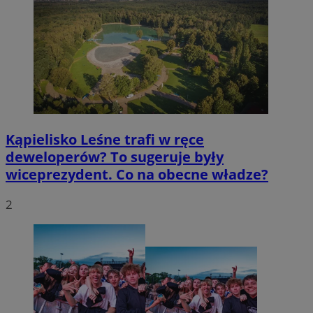
Kąpielisko Leśne trafi w ręce
deweloperów? To sugeruje były
wiceprezydent. Co na obecne władze?
2