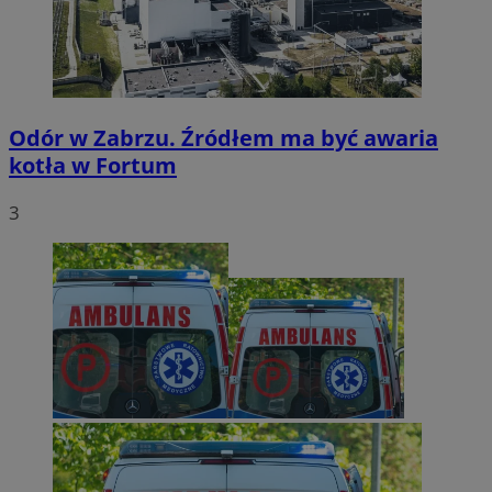
Odór w Zabrzu. Źródłem ma być awaria
kotła w Fortum
3