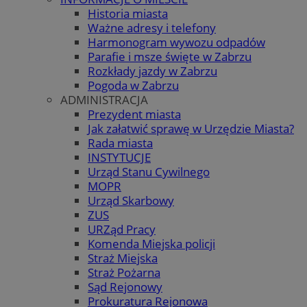
Historia miasta
Ważne adresy i telefony
Harmonogram wywozu odpadów
Parafie i msze święte w Zabrzu
Rozkłady jazdy w Zabrzu
Pogoda w Zabrzu
ADMINISTRACJA
Prezydent miasta
Jak załatwić sprawę w Urzędzie Miasta?
Rada miasta
INSTYTUCJE
Urząd Stanu Cywilnego
MOPR
Urząd Skarbowy
ZUS
URZąd Pracy
Komenda Miejska policji
Straż Miejska
Straż Pożarna
Sąd Rejonowy
Prokuratura Rejonowa