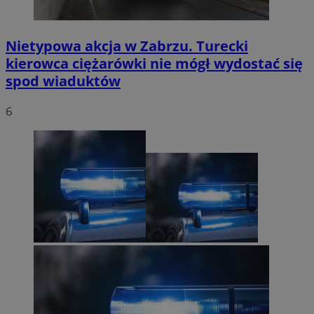
Nietypowa akcja w Zabrzu. Turecki
kierowca ciężarówki nie mógł wydostać się
spod wiaduktów
6