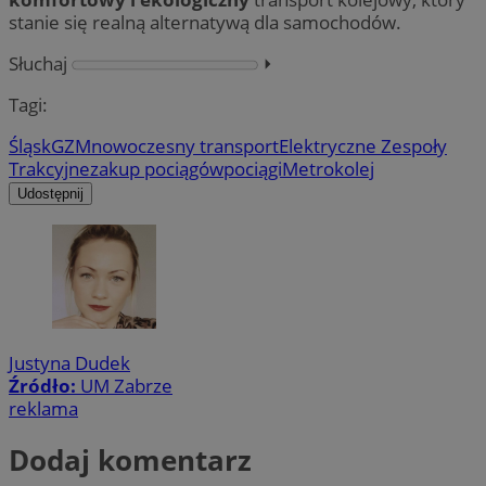
stanie się realną alternatywą dla samochodów.
Słuchaj
⏵︎
Tagi:
Śląsk
GZM
nowoczesny transport
Elektryczne Zespoły
Trakcyjne
zakup pociągów
pociągi
Metrokolej
Udostępnij
Justyna Dudek
Źródło:
UM Zabrze
reklama
Dodaj komentarz