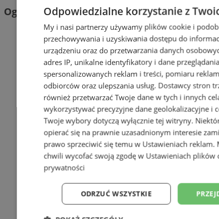
Odpowiedzialne korzystanie z Twoi
Ogłoszenia
My i nasi partnerzy używamy plików cookie i podob
przechowywania i uzyskiwania dostępu do informac
urządzeniu oraz do przetwarzania danych osobowych
adres IP, unikalne identyfikatory i dane przeglądani
spersonalizowanych reklam i treści, pomiaru reklam i
odbiorców oraz ulepszania usług.
Dostawcy stron tr
również przetwarzać Twoje dane w tych i innych cel
wykorzystywać precyzyjne dane geolokalizacyjne i c
Twoje wybory dotyczą wyłącznie tej witryny. Niekt
opierać się na prawnie uzasadnionym interesie zami
prawo sprzeciwić się temu w
Ustawieniach reklam
.
chwili wycofać swoją zgodę w
Ustawieniach plików 
prywatności
ODRZUĆ WSZYSTKIE
PRZEJ