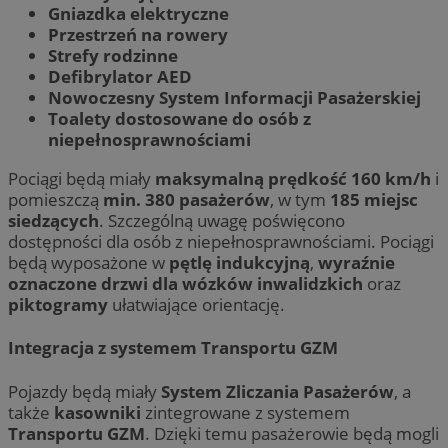
Gniazdka elektryczne
Przestrzeń na rowery
Strefy rodzinne
Defibrylator AED
Nowoczesny System Informacji Pasażerskiej
Toalety dostosowane do osób z
niepełnosprawnościami
Pociągi będą miały
maksymalną prędkość 160 km/h
i
pomieszczą
min. 380 pasażerów
, w tym
185 miejsc
siedzących
. Szczególną uwagę poświęcono
dostępności dla osób z niepełnosprawnościami. Pociągi
będą wyposażone w
pętlę indukcyjną
,
wyraźnie
oznaczone drzwi dla wózków inwalidzkich
oraz
piktogramy
ułatwiające orientację.
Integracja z systemem Transportu GZM
Pojazdy będą miały
System Zliczania Pasażerów
, a
także
kasowniki
zintegrowane z systemem
Transportu GZM
. Dzięki temu pasażerowie będą mogli