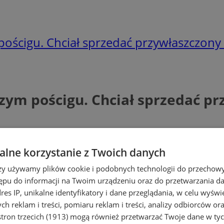
pościgu. Chciał sprzedać przywłaszczony 
zym pościgu. Chciał sprzedać pr
lne korzystanie z Twoich danych
rzy używamy plików cookie i podobnych technologii do przechow
ępu do informacji na Twoim urządzeniu oraz do przetwarzania 
dres IP, unikalne identyfikatory i dane przeglądania, w celu wyświ
h reklam i treści, pomiaru reklam i treści, analizy odbiorców or
tron trzecich (1913)
mogą również przetwarzać Twoje dane w tych