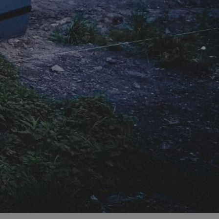
ator sesji.
ator sesji.
ator sesji.
 ludzi i botów. Jest
j, ponieważ
tów na temat
j.
 ludzi i botów. Jest
j, ponieważ
tów na temat
j.
usługę Cookie-
rencji dotyczących
est to konieczne,
działał poprawnie.
cje o zgodzie
h dotyczących
tryny. Rejestruje
ci i ustawień
ie w kolejnych
nie musi ponownie
 zwiększa wygodę i
ych.