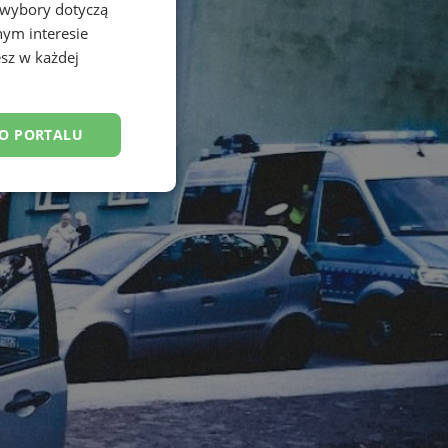
 wybory dotyczą
nym interesie
sz w każdej
DO PORTALU
esklasyfikowane
ane
owanie użytkownika i
j.