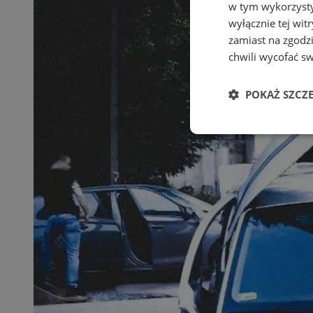
w tym wykorzysty
wyłącznie tej wi
zamiast na zgodz
chwili wycofać s
POKAŻ SZCZ
Niezbędne
Ni
Niezbędne pliki cook
zarządzanie kontem. 
Nazwa