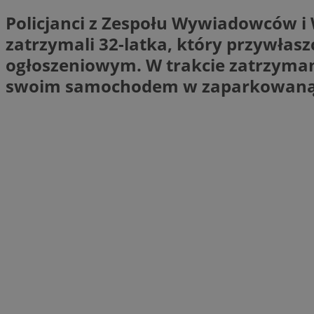
Policjanci z Zespołu Wywiadowców i
Nazwa
Nazwa
zatrzymali 32-latka, który przywłasz
ustat_xq6z219uw9
Nazwa
ogłoszeniowym. W trakcie zatrzymani
__Secure-YNID
_clck
__gads
swoim samochodem w zaparkowaną ko
FCCDCF
MUID
__eoi
ANONCHK
_clsk
test_cookie
_ga_NBM6HFESG6
_fbp
OAID
MR