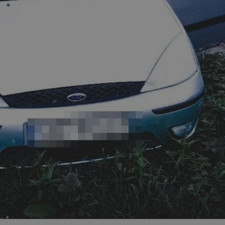
zabrze.com.pl
1 rok
Ten plik cookie przechowuje identyfik
zabrze.com.pl
1 rok
Ten plik cookie przechowuje identyfik
zabrze.com.pl
1 rok
Ten plik cookie przechowuje identyfik
29 minut 53
Ten plik cookie służy do rozróżniania
Cloudflare
sekundy
to korzystne dla strony internetowe
Inc.
umożliwia tworzenie ważnych rapor
.x.com
korzystania z jej witryny internetowe
29 minut 55
Ten plik cookie służy do rozróżniania
Cloudflare
sekund
to korzystne dla strony internetowe
Inc.
umożliwia tworzenie ważnych rapor
.twitter.com
korzystania z jej witryny internetowe
nt
4 tygodnie 2 dni
Ten plik cookie jest używany przez 
CookieScript
Script.com do zapamiętywania prefe
zabrze.com.pl
zgody użytkownika na pliki cookie. J
aby baner cookie Cookie-Script.com 
Google Privacy Policy
METADATA
5 miesięcy 4
Ten plik cookie przechowuje informa
YouTube
tygodnie
użytkownika oraz jego preferencjac
.youtube.com
prywatności podczas korzystania z wi
wybory dotyczące polityki prywatnoś
zgody, zapewniając ich przestrzegan
wizytach. Dzięki temu użytkownik 
konfigurować swoich preferencji, co
zgodność z regulacjami ochrony dan