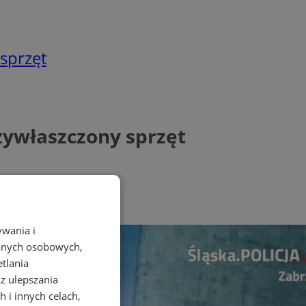
sprzęt
zywłaszczony sprzęt
ywania i
danych osobowych,
etlania
az ulepszania
 i innych celach,