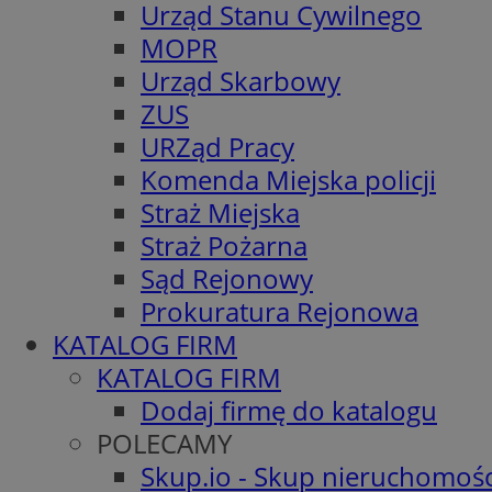
Urząd Stanu Cywilnego
MOPR
Urząd Skarbowy
ZUS
URZąd Pracy
Komenda Miejska policji
Straż Miejska
Straż Pożarna
Sąd Rejonowy
Prokuratura Rejonowa
KATALOG FIRM
KATALOG FIRM
Dodaj firmę do katalogu
POLECAMY
Skup.io - Skup nieruchomośc