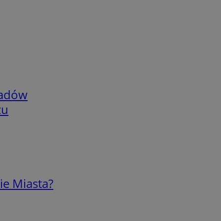
adów
zu
ie Miasta?