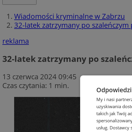
Wiadomości kryminalne w Zabrzu
32-latek zatrzymany po szaleńczym 
reklama
32-latek zatrzymany po szaleńc
13 czerwca 2024 09:45
Czas czytania: 1 min.
Odpowiedzia
My i nasi partne
uzyskiwania dost
takich jak Twój a
spersonalizowanyc
usług.
Dostawcy s