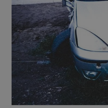
SessID
QeSessID
MvSessID
__cf_bm
__cf_bm
CookieScriptConse
VISITOR_PRIVACY_