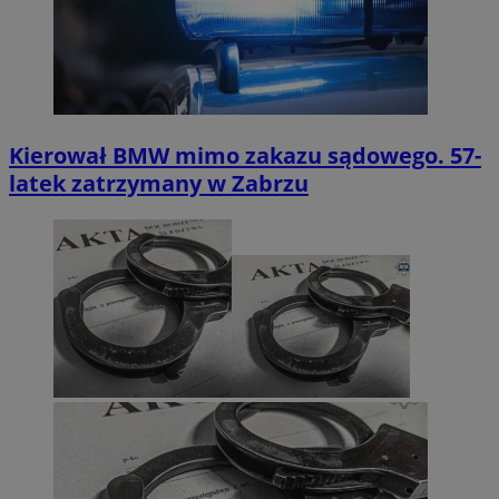
CookieScriptConsent
4 tygodnie 2 dn
CookieScript
zabrze.com.pl
Kierował BMW mimo zakazu sądowego. 57-
latek zatrzymany w Zabrzu
VISITOR_PRIVACY_METADATA
5 miesięcy 4
YouTube
tygodnie
.youtube.com