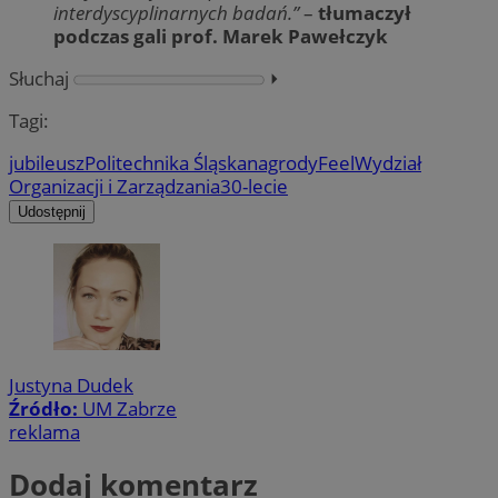
interdyscyplinarnych badań.”
–
tłumaczył
podczas gali prof. Marek Pawełczyk
Słuchaj
⏵︎
Tagi:
jubileusz
Politechnika Śląska
nagrody
Feel
Wydział
Organizacji i Zarządzania
30-lecie
Udostępnij
Justyna Dudek
Źródło:
UM Zabrze
reklama
Dodaj komentarz