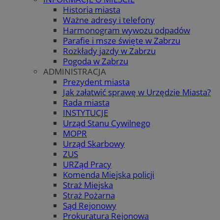
Historia miasta
Ważne adresy i telefony
Harmonogram wywozu odpadów
Parafie i msze święte w Zabrzu
Rozkłady jazdy w Zabrzu
Pogoda w Zabrzu
ADMINISTRACJA
Prezydent miasta
Jak załatwić sprawę w Urzędzie Miasta?
Rada miasta
INSTYTUCJE
Urząd Stanu Cywilnego
MOPR
Urząd Skarbowy
ZUS
URZąd Pracy
Komenda Miejska policji
Straż Miejska
Straż Pożarna
Sąd Rejonowy
Prokuratura Rejonowa