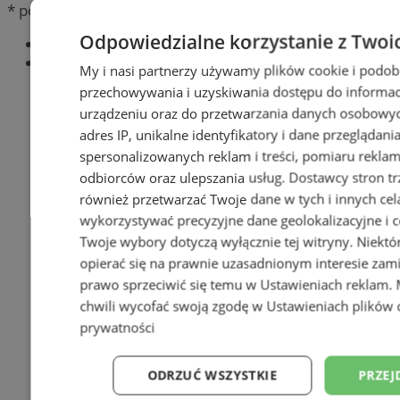
* pola obowiązkowe
Odpowiedzialne korzystanie z Twoi
Najnowsze
Popularne
My i nasi partnerzy używamy plików cookie i podob
przechowywania i uzyskiwania dostępu do informac
urządzeniu oraz do przetwarzania danych osobowych
adres IP, unikalne identyfikatory i dane przeglądani
spersonalizowanych reklam i treści, pomiaru reklam i
odbiorców oraz ulepszania usług.
Dostawcy stron tr
również przetwarzać Twoje dane w tych i innych cel
wykorzystywać precyzyjne dane geolokalizacyjne i c
Twoje wybory dotyczą wyłącznie tej witryny. Niekt
opierać się na prawnie uzasadnionym interesie zami
prawo sprzeciwić się temu w
Ustawieniach reklam
.
chwili wycofać swoją zgodę w
Ustawieniach plików 
prywatności
ODRZUĆ WSZYSTKIE
PRZEJ