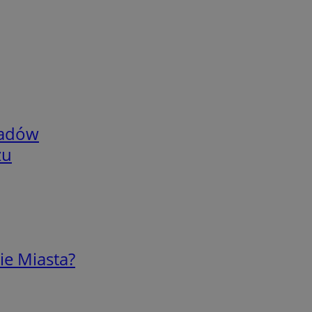
adów
zu
ie Miasta?