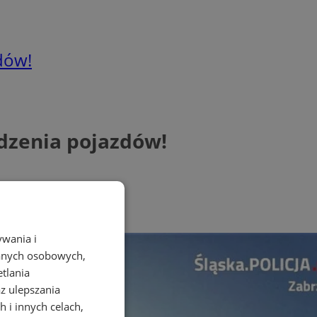
dów!
dzenia pojazdów!
ywania i
danych osobowych,
etlania
az ulepszania
 i innych celach,