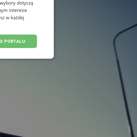
 wybory dotyczą
nym interesie
sz w każdej
DO PORTALU
esklasyfikowane
ane
owanie użytkownika i
j.