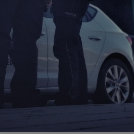
zabrze.com.pl
1 rok
Ten plik cookie przechowuje identyfik
zabrze.com.pl
1 rok
Ten plik cookie przechowuje identyfik
zabrze.com.pl
1 rok
Ten plik cookie przechowuje identyfik
29 minut 53
Ten plik cookie służy do rozróżniania
Cloudflare
sekundy
to korzystne dla strony internetowe
Inc.
umożliwia tworzenie ważnych rapor
.x.com
korzystania z jej witryny internetowe
29 minut 55
Ten plik cookie służy do rozróżniania
Cloudflare
sekund
to korzystne dla strony internetowe
Inc.
umożliwia tworzenie ważnych rapor
.twitter.com
korzystania z jej witryny internetowe
nt
4 tygodnie 2 dni
Ten plik cookie jest używany przez 
CookieScript
Script.com do zapamiętywania prefe
zabrze.com.pl
zgody użytkownika na pliki cookie. J
aby baner cookie Cookie-Script.com 
Google Privacy Policy
METADATA
5 miesięcy 4
Ten plik cookie przechowuje informa
YouTube
tygodnie
użytkownika oraz jego preferencjac
.youtube.com
prywatności podczas korzystania z wi
wybory dotyczące polityki prywatnoś
zgody, zapewniając ich przestrzegan
wizytach. Dzięki temu użytkownik 
konfigurować swoich preferencji, co
zgodność z regulacjami ochrony dan