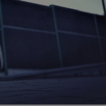
ator sesji.
ator sesji.
ator sesji.
 ludzi i botów. Jest
j, ponieważ
tów na temat
j.
 ludzi i botów. Jest
j, ponieważ
tów na temat
j.
usługę Cookie-
rencji dotyczących
est to konieczne,
działał poprawnie.
cje o zgodzie
h dotyczących
tryny. Rejestruje
ci i ustawień
ie w kolejnych
nie musi ponownie
 zwiększa wygodę i
ych.