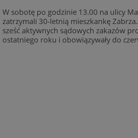
Nazwa
W sobotę po godzinie 13.00 na ulicy M
Nazwa
ustat_xq6z219uw9
zatrzymali 30-letnią mieszkankę Zabrza.
Nazwa
__Secure-YNID
_clck
sześć aktywnych sądowych zakazów pro
__gads
ostatniego roku i obowiązywały do cze
FCCDCF
MUID
__eoi
ANONCHK
_clsk
test_cookie
_ga_NBM6HFESG6
_fbp
OAID
MR