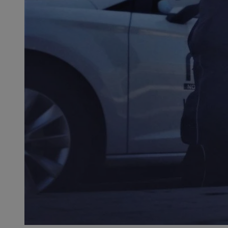
SessID
QeSessID
MvSessID
__cf_bm
__cf_bm
CookieScriptConse
VISITOR_PRIVACY_