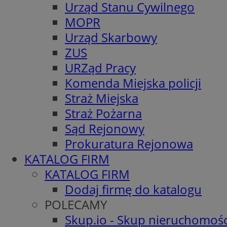
Urząd Stanu Cywilnego
MOPR
Urząd Skarbowy
ZUS
URZąd Pracy
Komenda Miejska policji
Straż Miejska
Straż Pożarna
Sąd Rejonowy
Prokuratura Rejonowa
KATALOG FIRM
KATALOG FIRM
Dodaj firmę do katalogu
POLECAMY
Skup.io - Skup nieruchomośc