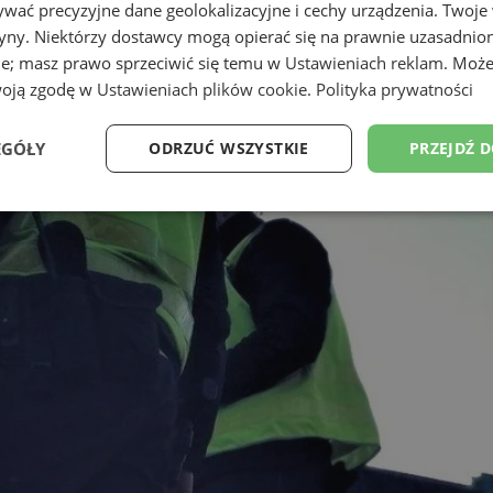
wać precyzyjne dane geolokalizacyjne i cechy urządzenia. Twoje
tryny. Niektórzy dostawcy mogą opierać się na prawnie uzasadnio
ie; masz prawo sprzeciwić się temu w
Ustawieniach reklam
. Może
woją zgodę w
Ustawieniach plików cookie
.
Polityka prywatności
EGÓŁY
ODRZUĆ WSZYSTKIE
PRZEJDŹ 
Wydajność
Targetowanie
Funkcjonalność
Ni
ezbędne
Wydajność
Targetowanie
Funkcjonalność
Niesklasyfikow
ie umożliwiają korzystanie z podstawowych funkcji strony internetowej, takich jak log
Bez niezbędnych plików cookie nie można prawidłowo korzystać ze strony internetowe
Provider
/
Okres
Opis
Domena
przechowywania