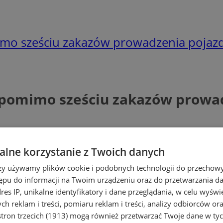
mimo sześciu zakazów prowadzenia pojaz
ę pomimo sześciu zakazów prowa
lne korzystanie z Twoich danych
rzy używamy plików cookie i podobnych technologii do przechow
ępu do informacji na Twoim urządzeniu oraz do przetwarzania 
dres IP, unikalne identyfikatory i dane przeglądania, w celu wyświ
h reklam i treści, pomiaru reklam i treści, analizy odbiorców or
tron trzecich (1913)
mogą również przetwarzać Twoje dane w tych