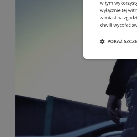
w tym wykorzysty
wyłącznie tej wi
zamiast na zgodz
chwili wycofać s
POKAŻ SZCZ
Niezbędne
Ni
Niezbędne pliki cook
zarządzanie kontem. 
Nazwa