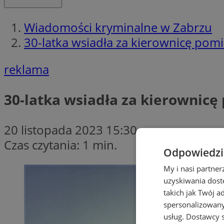
Wiadomości kryminalne w Zabrzu
30-latka wsiadła za kierownicę po
reklama
30-latka wsiadła za kierownic
20 listopada 2023 15:30
Czas czytania: 1 min.
Odpowiedzia
My i nasi partne
uzyskiwania dost
takich jak Twój a
spersonalizowanyc
usług.
Dostawcy s