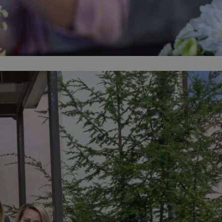
ator sesji.
ator sesji.
ator sesji.
 ludzi i botów. Jest
j, ponieważ
tów na temat
j.
 ludzi i botów. Jest
j, ponieważ
tów na temat
j.
usługę Cookie-
rencji dotyczących
est to konieczne,
działał poprawnie.
cje o zgodzie
h dotyczących
tryny. Rejestruje
ci i ustawień
ie w kolejnych
nie musi ponownie
 zwiększa wygodę i
ych.