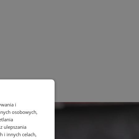
ywania i
danych osobowych,
etlania
az ulepszania
 i innych celach,