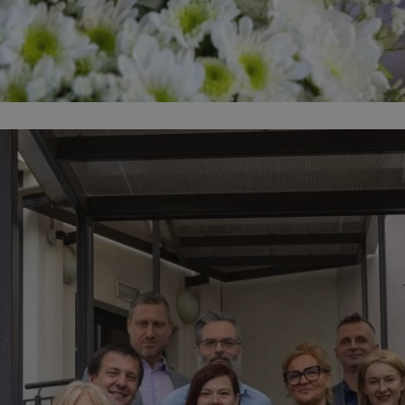
zabrze.com.pl
1 rok
Ten plik cookie przechowuje identyfik
zabrze.com.pl
1 rok
Ten plik cookie przechowuje identyfik
zabrze.com.pl
1 rok
Ten plik cookie przechowuje identyfik
29 minut 53
Ten plik cookie służy do rozróżniania
Cloudflare
sekundy
to korzystne dla strony internetowe
Inc.
umożliwia tworzenie ważnych rapor
.x.com
korzystania z jej witryny internetowe
29 minut 55
Ten plik cookie służy do rozróżniania
Cloudflare
sekund
to korzystne dla strony internetowe
Inc.
umożliwia tworzenie ważnych rapor
.twitter.com
korzystania z jej witryny internetowe
nt
4 tygodnie 2 dni
Ten plik cookie jest używany przez 
CookieScript
Script.com do zapamiętywania prefe
zabrze.com.pl
zgody użytkownika na pliki cookie. J
aby baner cookie Cookie-Script.com 
Google Privacy Policy
METADATA
5 miesięcy 4
Ten plik cookie przechowuje informa
YouTube
tygodnie
użytkownika oraz jego preferencjac
.youtube.com
prywatności podczas korzystania z wi
wybory dotyczące polityki prywatnoś
zgody, zapewniając ich przestrzegan
wizytach. Dzięki temu użytkownik 
konfigurować swoich preferencji, co
zgodność z regulacjami ochrony dan