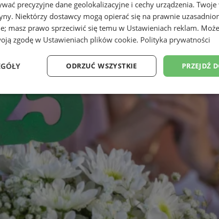
wać precyzyjne dane geolokalizacyjne i cechy urządzenia. Twoje
tryny. Niektórzy dostawcy mogą opierać się na prawnie uzasadnio
ie; masz prawo sprzeciwić się temu w
Ustawieniach reklam
. Może
woją zgodę w
Ustawieniach plików cookie
.
Polityka prywatności
EGÓŁY
ODRZUĆ WSZYSTKIE
PRZEJDŹ 
Wydajność
Targetowanie
Funkcjonalność
Ni
ezbędne
Wydajność
Targetowanie
Funkcjonalność
Niesklasyfikow
ie umożliwiają korzystanie z podstawowych funkcji strony internetowej, takich jak log
Bez niezbędnych plików cookie nie można prawidłowo korzystać ze strony internetowe
Provider
/
Okres
Opis
Domena
przechowywania