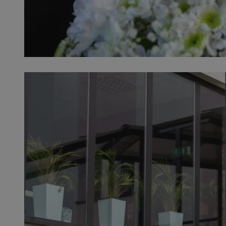
SessID
QeSessID
MvSessID
__cf_bm
__cf_bm
CookieScriptConse
VISITOR_PRIVACY_