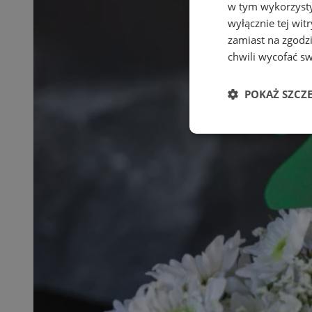
w tym wykorzysty
wyłącznie tej wi
zamiast na zgodz
chwili wycofać s
POKAŻ SZCZ
Niezbędne
Ni
Niezbędne pliki cook
zarządzanie kontem. 
Nazwa