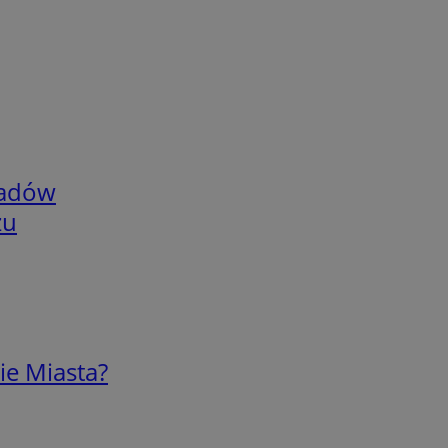
adów
zu
ie Miasta?