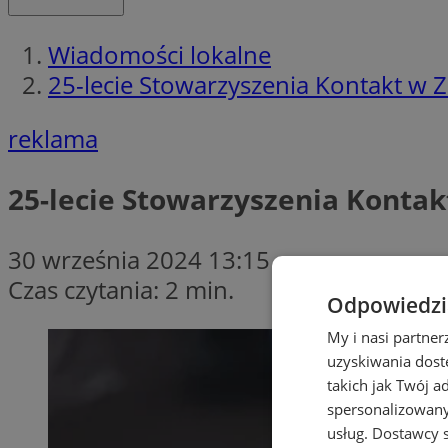
Wiadomości lokalne
25-lecie Stowarzyszenia Kontakt w 
reklama
25-lecie Stowarzyszenia Kontak
30 września 2024 13:15
Czas czytania: 2 min.
Odpowiedzia
My i nasi partne
uzyskiwania dost
takich jak Twój a
spersonalizowanyc
usług.
Dostawcy s