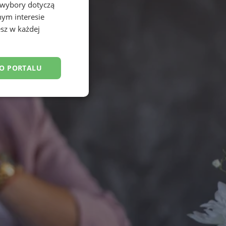
 wybory dotyczą
nym interesie
sz w każdej
DO PORTALU
esklasyfikowane
ane
owanie użytkownika i
j.