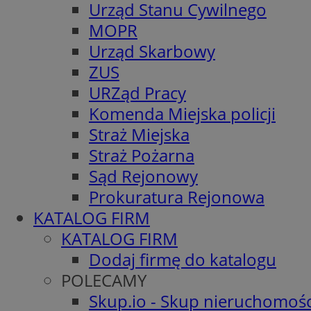
Urząd Stanu Cywilnego
MOPR
Urząd Skarbowy
ZUS
URZąd Pracy
Komenda Miejska policji
Straż Miejska
Straż Pożarna
Sąd Rejonowy
Prokuratura Rejonowa
KATALOG FIRM
KATALOG FIRM
Dodaj firmę do katalogu
POLECAMY
Skup.io - Skup nieruchomośc