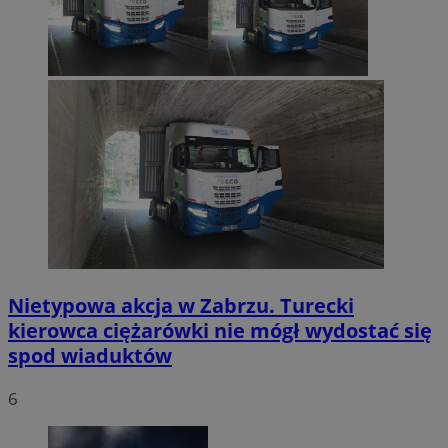
Nietypowa akcja w Zabrzu. Turecki
kierowca ciężarówki nie mógł wydostać się
spod wiaduktów
6