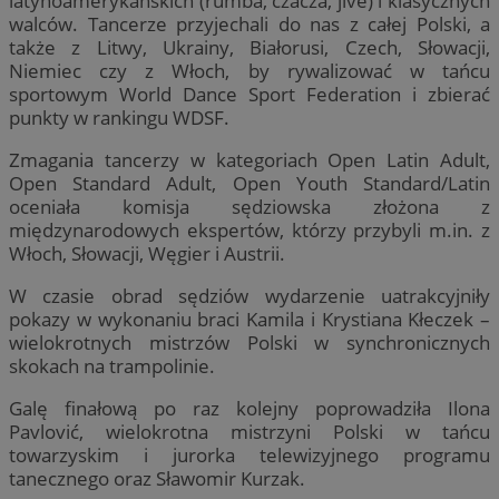
latynoamerykańskich (rumba, czacza, jive) i klasycznych
walców. Tancerze przyjechali do nas z całej Polski, a
także z Litwy, Ukrainy, Białorusi, Czech, Słowacji,
Niemiec czy z Włoch, by rywalizować w tańcu
sportowym World Dance Sport Federation i zbierać
punkty w rankingu WDSF.
Zmagania tancerzy w kategoriach Open Latin Adult,
Open Standard Adult, Open Youth Standard/Latin
oceniała komisja sędziowska złożona z
międzynarodowych ekspertów, którzy przybyli m.in. z
Włoch, Słowacji, Węgier i Austrii.
W czasie obrad sędziów wydarzenie uatrakcyjniły
pokazy w wykonaniu braci Kamila i Krystiana Kłeczek –
wielokrotnych mistrzów Polski w synchronicznych
skokach na trampolinie.
Galę finałową po raz kolejny poprowadziła Ilona
Pavlović, wielokrotna mistrzyni Polski w tańcu
towarzyskim i jurorka telewizyjnego programu
tanecznego oraz Sławomir Kurzak.