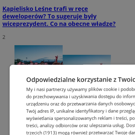
Kąpielisko Leśne trafi w ręce
deweloperów? To sugeruje były
wiceprezydent. Co na obecne władze?
2
Odpowiedzialne korzystanie z Twoi
My i nasi partnerzy używamy plików cookie i podob
do przechowywania i uzyskiwania dostępu do infor
urządzeniu oraz do przetwarzania danych osobowych
Twój adres IP, unikalne identyfikatory i dane przeglą
wyświetlania spersonalizowanych reklam i treści, p
treści, analizy odbiorców oraz ulepszania usług.
Dos
trzecich (1913)
mogą również przetwarzać Twoje dan