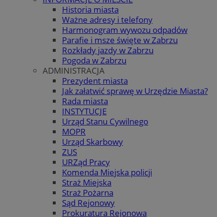
Historia miasta
Ważne adresy i telefony
Harmonogram wywozu odpadów
Parafie i msze święte w Zabrzu
Rozkłady jazdy w Zabrzu
Pogoda w Zabrzu
ADMINISTRACJA
Prezydent miasta
Jak załatwić sprawę w Urzędzie Miasta?
Rada miasta
INSTYTUCJE
Urząd Stanu Cywilnego
MOPR
Urząd Skarbowy
ZUS
URZąd Pracy
Komenda Miejska policji
Straż Miejska
Straż Pożarna
Sąd Rejonowy
Prokuratura Rejonowa