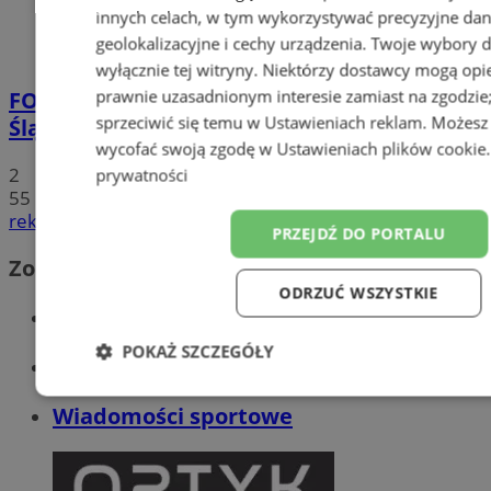
innych celach, w tym wykorzystywać precyzyjne da
geolokalizacyjne i cechy urządzenia. Twoje wybory 
wyłącznie tej witryny. Niektórzy dostawcy mogą opie
prawnie uzasadnionym interesie zamiast na zgodzi
FOTO
Tłumy przed Areną Zabrze. Za nami
sprzeciwić się temu w
Ustawieniach reklam
. Możesz
Śląska Scena Letnia z gwiazdami rapu!
wycofać swoją zgodę w
Ustawieniach plików cookie
2
prywatności
55
reklama
PRZEJDŹ DO PORTALU
Zobacz również
ODRZUĆ WSZYSTKIE
Wiadomości kryminalne w Zabrzu
POKAŻ SZCZEGÓŁY
Wiadomości lokalne
Niezbędne
Wydajność
Targetowanie
F
Wiadomości sportowe
Niesklasyfikowane