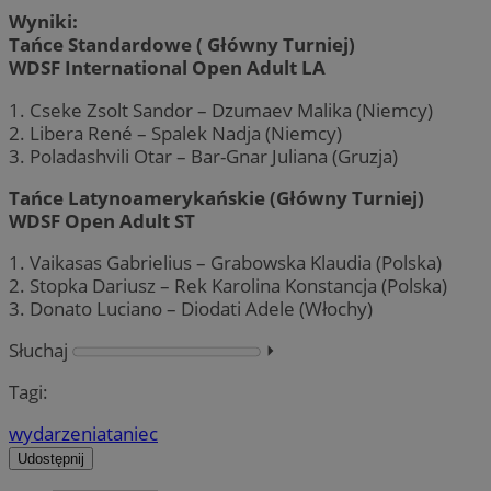
Wyniki:
Tańce Standardowe ( Główny Turniej)
WDSF International Open Adult LA
1. Cseke Zsolt Sandor – Dzumaev Malika (Niemcy)
2. Libera René – Spalek Nadja (Niemcy)
3. Poladashvili Otar – Bar-Gnar Juliana (Gruzja)
Tańce Latynoamerykańskie (Główny Turniej)
WDSF Open Adult ST
1. Vaikasas Gabrielius – Grabowska Klaudia (Polska)
2. Stopka Dariusz – Rek Karolina Konstancja (Polska)
3. Donato Luciano – Diodati Adele (Włochy)
Słuchaj
⏵︎
Tagi:
wydarzenia
taniec
Udostępnij