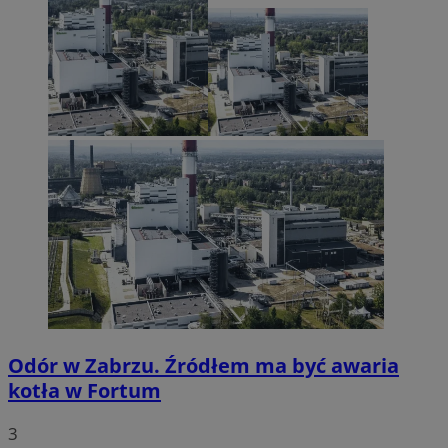
Odór w Zabrzu. Źródłem ma być awaria
kotła w Fortum
3