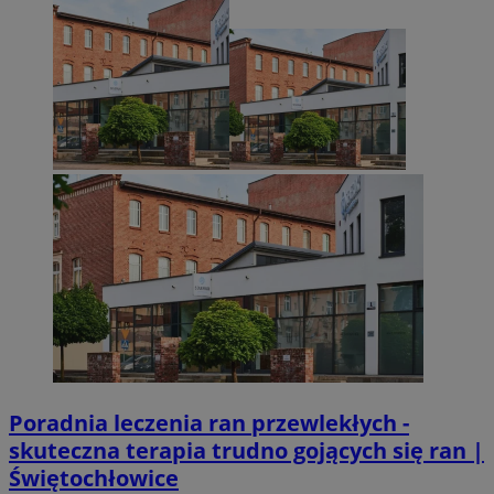
CookieScriptConsent
4 tygodnie 2 dn
CookieScript
zabrze.com.pl
Poradnia leczenia ran przewlekłych -
VISITOR_PRIVACY_METADATA
5 miesięcy 4
YouTube
tygodnie
.youtube.com
skuteczna terapia trudno gojących się ran |
Świętochłowice