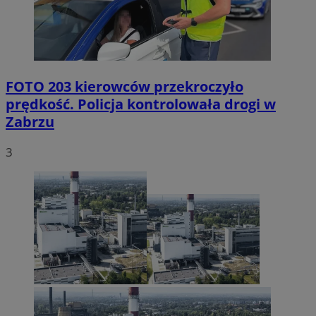
FOTO
203 kierowców przekroczyło
prędkość. Policja kontrolowała drogi w
Zabrzu
3