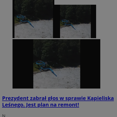
Prezydent zabrał głos w sprawie Kąpieliska
Leśnego. Jest plan na remont!
N