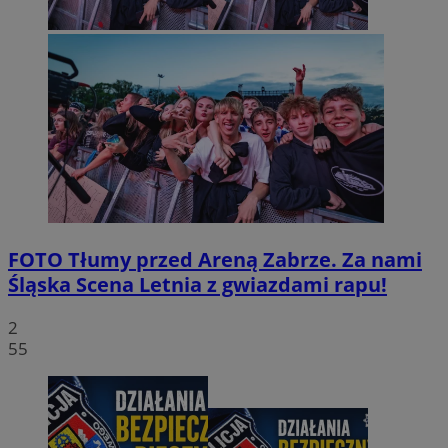
FOTO
Tłumy przed Areną Zabrze. Za nami
Śląska Scena Letnia z gwiazdami rapu!
2
55