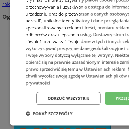
reklama
przechowywania i uzyskiwania dostępu do informac
urządzeniu oraz do przetwarzania danych osobowych
Ogłoszenia
adres IP, unikalne identyfikatory i dane przeglądani
spersonalizowanych reklam i treści, pomiaru reklam i
odbiorców oraz ulepszania usług.
Dostawcy stron tr
również przetwarzać Twoje dane w tych i innych cel
wykorzystywać precyzyjne dane geolokalizacyjne i c
Twoje wybory dotyczą wyłącznie tej witryny. Niekt
opierać się na prawnie uzasadnionym interesie zami
prawo sprzeciwić się temu w
Ustawieniach reklam
.
chwili wycofać swoją zgodę w
Ustawieniach plików 
prywatności
ODRZUĆ WSZYSTKIE
PRZEJ
POKAŻ SZCZEGÓŁY
Niezbędne
Wydajność
Targetowani