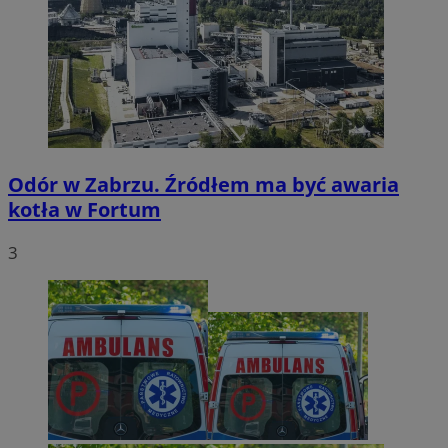
Odór w Zabrzu. Źródłem ma być awaria
kotła w Fortum
3