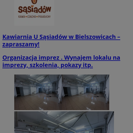
Kawiarnia U Sąsiadów w Bielszowicach –
zapraszamy!
VISITOR_PRIVACY_METADATA
5 miesięcy 4
YouTube
tygodnie
.youtube.com
Organizacja imprez . Wynajem lokalu na
imprezy, szkolenia, pokazy itp.