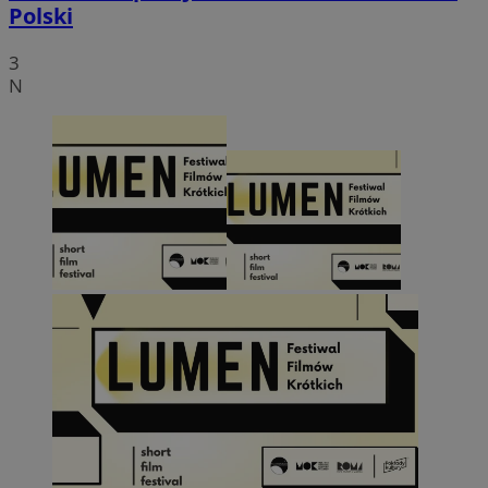
Polski
3
N