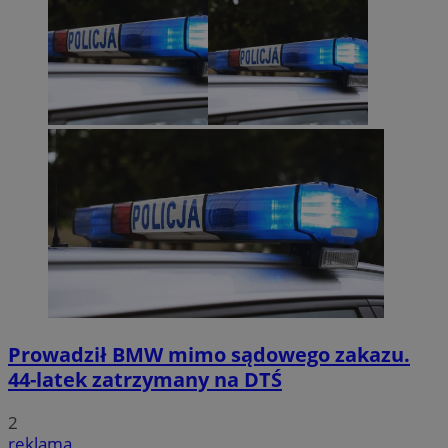
Prowadził BMW mimo sądowego zakazu.
44-latek zatrzymany na DTŚ
2
reklama