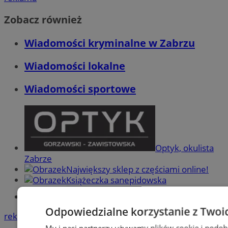
Zobacz również
Wiadomości kryminalne w Zabrzu
Wiadomości lokalne
Wiadomości sportowe
Optyk, okulista
Zabrze
Największy sklep z częściami online!
Książeczka sanepidowska
Tworzenie stron www -Zabrze
Odpowiedzialne korzystanie z Twoi
reklama
My i nasi partnerzy używamy plików cookie i podob