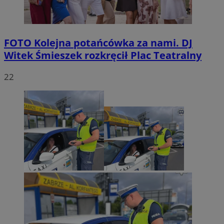
FOTO
Kolejna potańcówka za nami. DJ
Witek Śmieszek rozkręcił Plac Teatralny
22