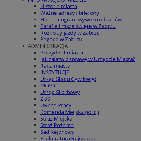
Historia miasta
Ważne adresy i telefony
Harmonogram wywozu odpadów
Parafie i msze święte w Zabrzu
Rozkłady jazdy w Zabrzu
Pogoda w Zabrzu
ADMINISTRACJA
Prezydent miasta
Jak załatwić sprawę w Urzędzie Miasta?
Rada miasta
INSTYTUCJE
Urząd Stanu Cywilnego
MOPR
Urząd Skarbowy
ZUS
URZąd Pracy
Komenda Miejska policji
Straż Miejska
Straż Pożarna
Sąd Rejonowy
Prokuratura Rejonowa