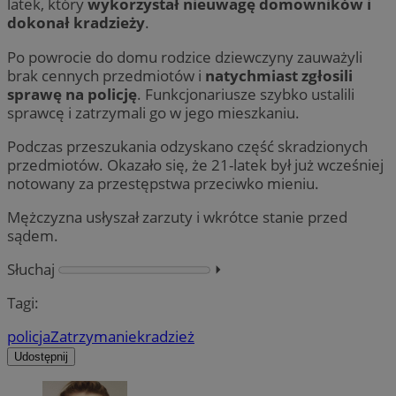
latek, który
wykorzystał nieuwagę domowników i
dokonał kradzieży
.
Po powrocie do domu rodzice dziewczyny zauważyli
brak cennych przedmiotów i
natychmiast zgłosili
sprawę na policję
. Funkcjonariusze szybko ustalili
sprawcę i zatrzymali go w jego mieszkaniu.
Podczas przeszukania odzyskano część skradzionych
przedmiotów. Okazało się, że 21-latek był już wcześniej
notowany za przestępstwa przeciwko mieniu.
Mężczyzna usłyszał zarzuty i wkrótce stanie przed
sądem.
Słuchaj
⏵︎
Tagi:
policja
Zatrzymanie
kradzież
Udostępnij