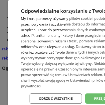
Odpowiedzialne korzystanie z Twoi
Optyk, okulista
My i nasi partnerzy używamy plików cookie i podob
Zabrze
przechowywania i uzyskiwania dostępu do informac
Największy sklep z częściami online!
urządzeniu oraz do przetwarzania danych osobowych
Książeczka sanepidowska
adres IP, unikalne identyfikatory i dane przeglądani
Tworzenie stron www -Zabrze
spersonalizowanych reklam i treści, pomiaru reklam i
odbiorców oraz ulepszania usług.
Dostawcy stron tr
reklama
również przetwarzać Twoje dane w tych i innych cel
reklama
wykorzystywać precyzyjne dane geolokalizacyjne i c
Twoje wybory dotyczą wyłącznie tej witryny. Niekt
Ogłoszenia
opierać się na prawnie uzasadnionym interesie zami
prawo sprzeciwić się temu w
Ustawieniach reklam
.
chwili wycofać swoją zgodę w
Ustawieniach plików 
prywatności
ODRZUĆ WSZYSTKIE
PRZEJ