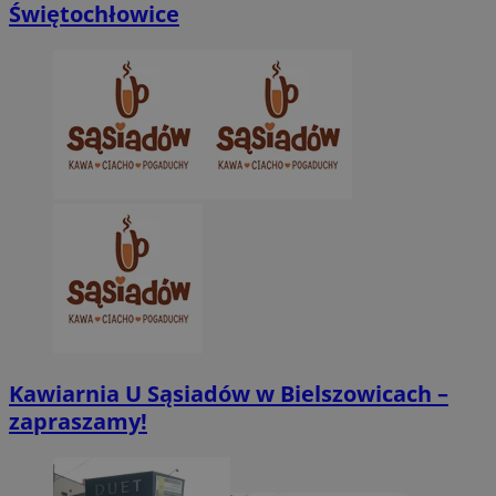
Świętochłowice
CookieScriptConsent
4 tygodnie 2 dn
CookieScript
zabrze.com.pl
VISITOR_PRIVACY_METADATA
5 miesięcy 4
YouTube
tygodnie
.youtube.com
Kawiarnia U Sąsiadów w Bielszowicach –
zapraszamy!