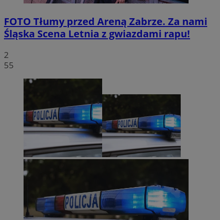
FOTO
Tłumy przed Areną Zabrze. Za nami
Śląska Scena Letnia z gwiazdami rapu!
2
55