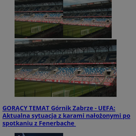
GORĄCY TEMAT
Górnik Zabrze - UEFA:
Aktualna sytuacja z karami nałożonymi po
spotkaniu z Fenerbache