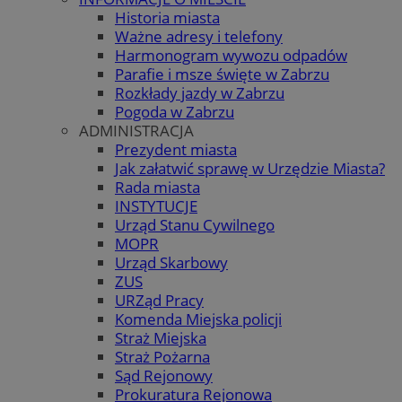
Historia miasta
Ważne adresy i telefony
Harmonogram wywozu odpadów
Parafie i msze święte w Zabrzu
Rozkłady jazdy w Zabrzu
Pogoda w Zabrzu
ADMINISTRACJA
Prezydent miasta
Jak załatwić sprawę w Urzędzie Miasta?
Rada miasta
INSTYTUCJE
Urząd Stanu Cywilnego
MOPR
Urząd Skarbowy
ZUS
URZąd Pracy
Komenda Miejska policji
Straż Miejska
Straż Pożarna
Sąd Rejonowy
Prokuratura Rejonowa