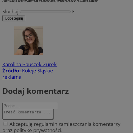
Publikacja jest wynikiem komercyjnej współpracy z reklamodawcą.
Słuchaj
⏵︎
Udostępnij
Karolina Bauszek-Żurek
Źródło:
Koleje Śląskie
reklama
Dodaj komentarz
Akceptuję regulamin zamieszczania komentarzy
oraz politykę prywatności.