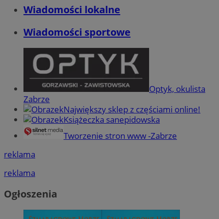
Wiadomości lokalne
Wiadomości sportowe
Optyk, okulista
Zabrze
Największy sklep z częściami online!
Książeczka sanepidowska
Tworzenie stron www -Zabrze
reklama
reklama
Ogłoszenia