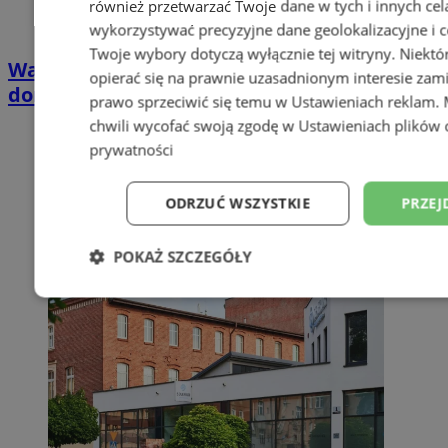
również przetwarzać Twoje dane w tych i innych cel
wykorzystywać precyzyjne dane geolokalizacyjne i c
Twoje wybory dotyczą wyłącznie tej witryny. Niekt
Wakacyjny wypoczynek nad Bałtykiem w
opierać się na prawnie uzasadnionym interesie zami
domkach Szmaragdowe Morze
prawo sprzeciwić się temu w
Ustawieniach reklam
.
chwili wycofać swoją zgodę w
Ustawieniach plików 
prywatności
ODRZUĆ WSZYSTKIE
PRZEJ
POKAŻ SZCZEGÓŁY
Niezbędne
Wydajność
Targetowani
Niesklasyfikowane