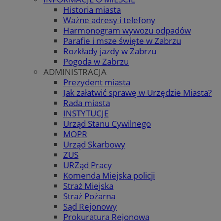
Historia miasta
Ważne adresy i telefony
Harmonogram wywozu odpadów
Parafie i msze święte w Zabrzu
Rozkłady jazdy w Zabrzu
Pogoda w Zabrzu
ADMINISTRACJA
Prezydent miasta
Jak załatwić sprawę w Urzędzie Miasta?
Rada miasta
INSTYTUCJE
Urząd Stanu Cywilnego
MOPR
Urząd Skarbowy
ZUS
URZąd Pracy
Komenda Miejska policji
Straż Miejska
Straż Pożarna
Sąd Rejonowy
Prokuratura Rejonowa