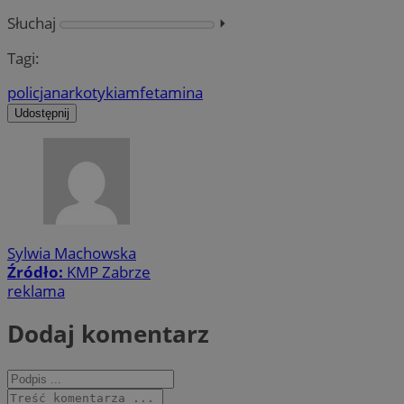
Słuchaj
⏵︎
Tagi:
policja
narkotyki
amfetamina
Udostępnij
Sylwia Machowska
Źródło:
KMP Zabrze
reklama
Dodaj komentarz