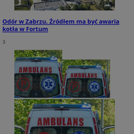
Odór w Zabrzu. Źródłem ma być awaria
kotła w Fortum
3