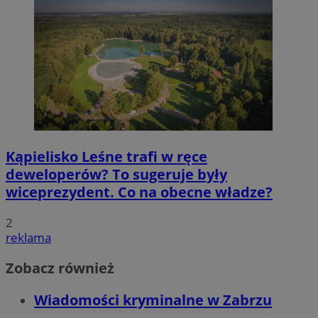
Kąpielisko Leśne trafi w ręce
deweloperów? To sugeruje były
wiceprezydent. Co na obecne władze?
2
reklama
Zobacz również
Wiadomości kryminalne w Zabrzu