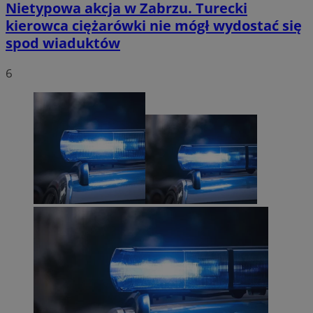
Nietypowa akcja w Zabrzu. Turecki
kierowca ciężarówki nie mógł wydostać się
spod wiaduktów
6