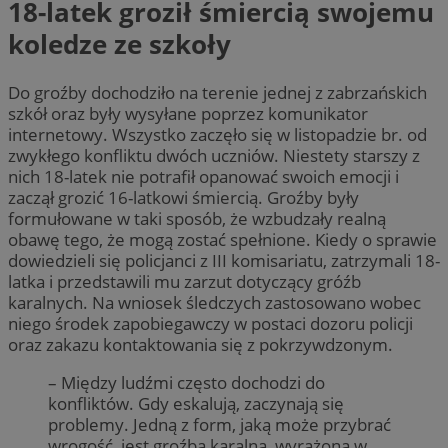
18-latek groził śmiercią swojemu
koledze ze szkoły
Do groźby dochodziło na terenie jednej z zabrzańskich
szkół oraz były wysyłane poprzez komunikator
internetowy. Wszystko zaczęło się w listopadzie br. od
zwykłego konfliktu dwóch uczniów. Niestety starszy z
nich 18-latek nie potrafił opanować swoich emocji i
zaczął grozić 16-latkowi śmiercią. Groźby były
formułowane w taki sposób, że wzbudzały realną
obawę tego, że mogą zostać spełnione. Kiedy o sprawie
dowiedzieli się policjanci z III komisariatu, zatrzymali 18-
latka i przedstawili mu zarzut dotyczący gróźb
karalnych. Na wniosek śledczych zastosowano wobec
niego środek zapobiegawczy w postaci dozoru policji
oraz zakazu kontaktowania się z pokrzywdzonym.
– Między ludźmi często dochodzi do
konfliktów. Gdy eskalują, zaczynają się
problemy. Jedną z form, jaką może przybrać
wrogość, jest groźba karalna, wyrażona w