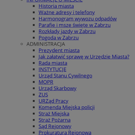
Historia miasta
Ważne adresy i telefony
Harmonogram wywozu odpadów
Parafie i msze święte w Zabrzu
Rozkłady jazdy w Zabrzu
Pogoda w Zabrzu
ADMINISTRACJA
Prezydent miasta
Jak załatwić sprawę w Urzędzie Miasta?
Rada miasta
INSTYTUCJE
Urząd Stanu Cywilnego
MOPR
Urząd Skarbowy
ZUS
URZąd Pracy
Komenda Miejska policji
Straż Miejska
Straż Pożarna
Sąd Rejonowy
Prokuratura Rejonowa