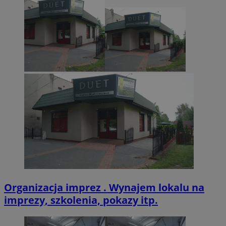
CookieScriptConsent
4 tygodnie 2 dn
CookieScript
zabrze.com.pl
VISITOR_PRIVACY_METADATA
5 miesięcy 4
YouTube
tygodnie
.youtube.com
Organizacja imprez . Wynajem lokalu na
imprezy, szkolenia, pokazy itp.