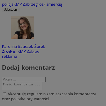
policja
KMP Zabrze
groził śmiercią
Udostępnij
Karolina Bauszek-Żurek
Źródło:
KMP Zabrze
reklama
Dodaj komentarz
Akceptuję regulamin zamieszczania komentarzy
oraz politykę prywatności.