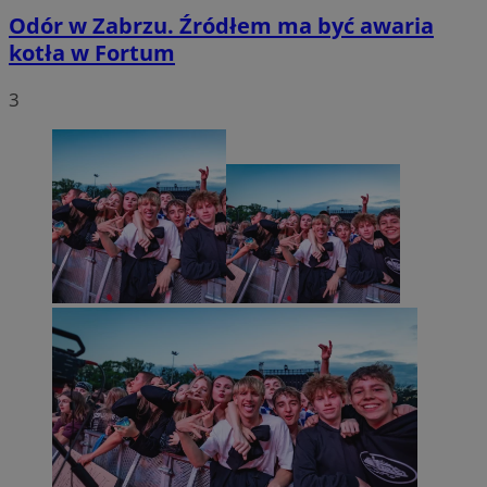
Odór w Zabrzu. Źródłem ma być awaria
kotła w Fortum
3