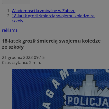
Wiadomości kryminalne w Zabrzu
18-latek groził śmiercią swojemu koledze ze
szkoły
reklama
18-latek groził śmiercią swojemu koledze
ze szkoły
21 grudnia 2023 09:15
Czas czytania: 2 min.