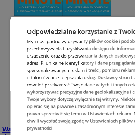
Odpowiedzialne korzystanie z Twoi
My i nasi partnerzy używamy plików cookie i podob
przechowywania i uzyskiwania dostępu do informac
urządzeniu oraz do przetwarzania danych osobowych
adres IP, unikalne identyfikatory i dane przeglądani
spersonalizowanych reklam i treści, pomiaru reklam i
odbiorców oraz ulepszania usług.
Dostawcy stron tr
również przetwarzać Twoje dane w tych i innych cel
wykorzystywać precyzyjne dane geolokalizacyjne i c
Twoje wybory dotyczą wyłącznie tej witryny. Niekt
opierać się na prawnie uzasadnionym interesie zami
prawo sprzeciwić się temu w
Ustawieniach reklam
.
chwili wycofać swoją zgodę w
Ustawieniach plików 
prywatności
Wakacyjny wypoczynek nad Bałtykiem w