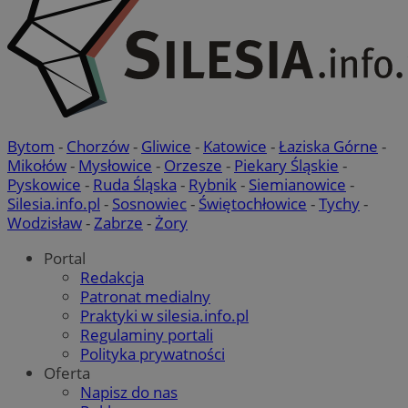
Bytom
-
Chorzów
-
Gliwice
-
Katowice
-
Łaziska Górne
-
Mikołów
-
Mysłowice
-
Orzesze
-
Piekary Śląskie
-
Pyskowice
-
Ruda Śląska
-
Rybnik
-
Siemianowice
-
Silesia.info.pl
-
Sosnowiec
-
Świętochłowice
-
Tychy
-
Wodzisław
-
Zabrze
-
Żory
Portal
Redakcja
Patronat medialny
Praktyki w silesia.info.pl
Regulaminy portali
Polityka prywatności
Oferta
Napisz do nas