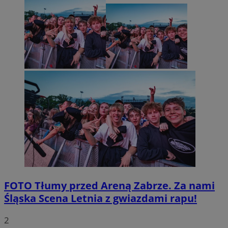
FOTO
Tłumy przed Areną Zabrze. Za nami
Śląska Scena Letnia z gwiazdami rapu!
2