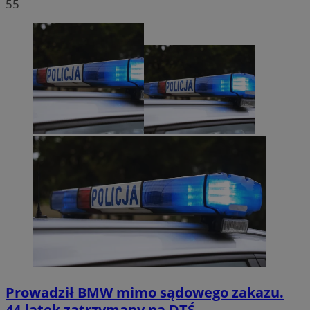
55
Prowadził BMW mimo sądowego zakazu.
44-latek zatrzymany na DTŚ