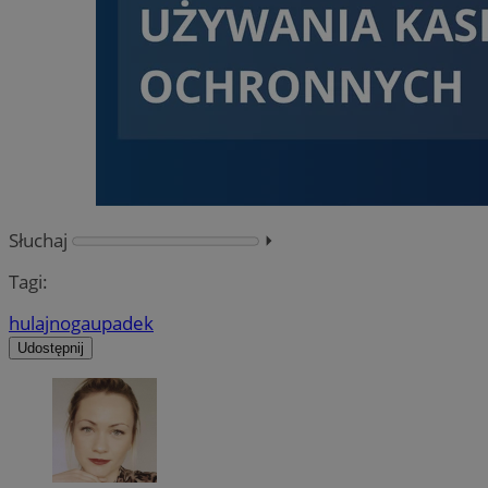
Słuchaj
⏵︎
Tagi:
hulajnoga
upadek
Udostępnij