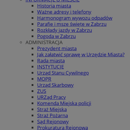
Historia miasta
Ważne adresy i telefony
Harmonogram wywozu odpadów
Parafie i msze święte w Zabrzu
Rozkłady jazdy w Zabrzu
Pogoda w Zabrzu
ADMINISTRACJA
Prezydent miasta
Jak załatwić sprawę w Urzędzie Miasta?
Rada miasta
INSTYTUCJE
Urząd Stanu Cywilnego
MOPR
Urząd Skarbowy
ZUS
URZąd Pracy
Komenda Miejska policji
Straż Miejska
Straż Pożarna
Sąd Rejonowy
Prokuratura Rejonowa