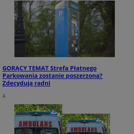
GORĄCY TEMAT
Strefa Płatnego
Parkowania zostanie poszerzona?
Zdecydują radni
4