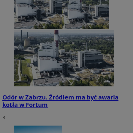
Odór w Zabrzu. Źródłem ma być awaria
kotła w Fortum
3