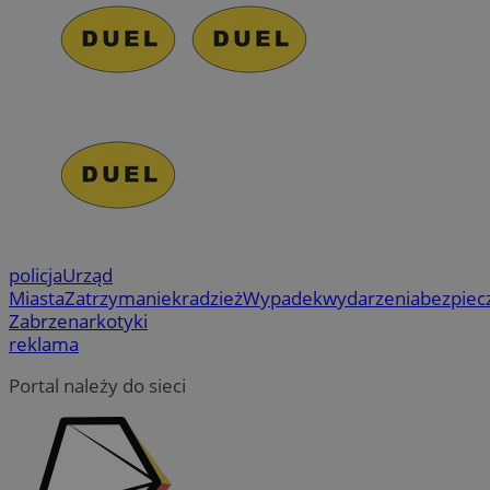
policja
Urząd
Miasta
Zatrzymanie
kradzież
Wypadek
wydarzenia
bezpiec
Zabrze
narkotyki
reklama
Portal należy do sieci