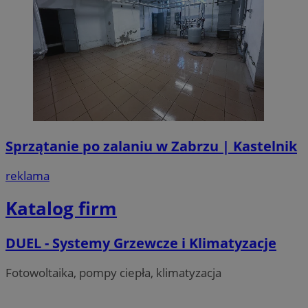
Sprzątanie po zalaniu w Zabrzu | Kastelnik
reklama
Katalog firm
DUEL - Systemy Grzewcze i Klimatyzacje
Fotowoltaika, pompy ciepła, klimatyzacja