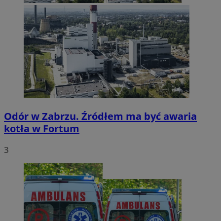
Odór w Zabrzu. Źródłem ma być awaria
kotła w Fortum
3