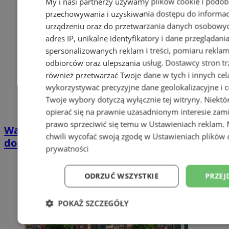
My i nasi partnerzy używamy plików cookie i podob
przechowywania i uzyskiwania dostępu do informac
urządzeniu oraz do przetwarzania danych osobowych
adres IP, unikalne identyfikatory i dane przeglądani
spersonalizowanych reklam i treści, pomiaru reklam i
odbiorców oraz ulepszania usług.
Dostawcy stron tr
również przetwarzać Twoje dane w tych i innych cel
wykorzystywać precyzyjne dane geolokalizacyjne i c
Twoje wybory dotyczą wyłącznie tej witryny. Niekt
opierać się na prawnie uzasadnionym interesie zami
prawo sprzeciwić się temu w
Ustawieniach reklam
.
Wakacyjny wypoczynek nad Bałtykiem w
chwili wycofać swoją zgodę w
Ustawieniach plików 
domkach Szmaragdowe Morze
prywatności
ODRZUĆ WSZYSTKIE
PRZEJ
POKAŻ SZCZEGÓŁY
Niezbędne
Wydajność
Targetowani