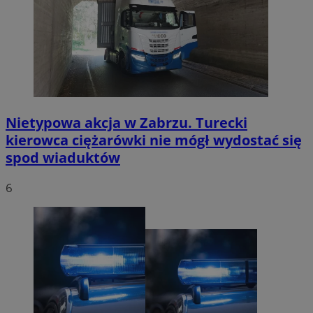
Nietypowa akcja w Zabrzu. Turecki
kierowca ciężarówki nie mógł wydostać się
spod wiaduktów
6