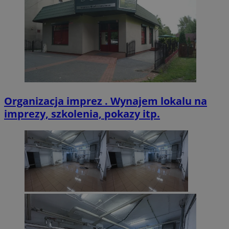
VISITOR_PRIVACY_METADATA
5 miesięcy 4
YouTube
tygodnie
.youtube.com
Organizacja imprez . Wynajem lokalu na
imprezy, szkolenia, pokazy itp.