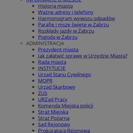
Historia miasta
Ważne adresy i telefony
Harmonogram wywozu odpadów
Parafie i msze święte w Zabrzu
Rozkłady jazdy w Zabrzu
Pogoda w Zabrzu
ADMINISTRACJA
Prezydent miasta
Jak załatwić sprawę w Urzędzie Miasta?
Rada miasta
INSTYTUCJE
Urząd Stanu Cywilnego
MOPR
Urząd Skarbowy
ZUS
URZąd Pracy
Komenda Miejska policji
Straż Miejska
Straż Pożarna
Sąd Rejonowy
Prokuratura Rejonowa