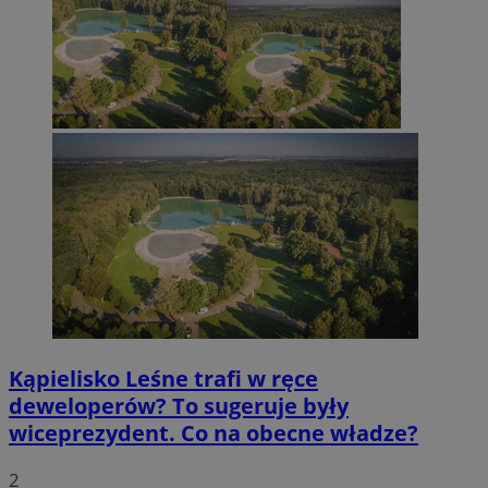
Kąpielisko Leśne trafi w ręce
deweloperów? To sugeruje były
wiceprezydent. Co na obecne władze?
2