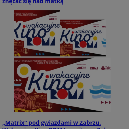
znęcać się nad matką
„Matrix” pod gwiazdami w Zabrzu.