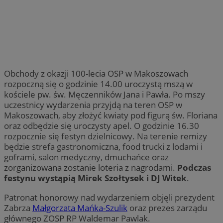
Obchody z okazji 100-lecia OSP w Makoszowach
rozpoczną się o godzinie 14.00 uroczystą mszą w
kościele pw. św. Męczenników Jana i Pawła. Po mszy
uczestnicy wydarzenia przyjdą na teren OSP w
Makoszowach, aby złożyć kwiaty pod figurą św. Floriana
oraz odbędzie się uroczysty apel. O godzinie 16.30
rozpocznie się festyn dzielnicowy. Na terenie remizy
będzie strefa gastronomiczna, food trucki z lodami i
goframi, salon medyczny, dmuchańce oraz
zorganizowana zostanie loteria z nagrodami.
Podczas
festynu wystąpią Mirek Szołtysek i DJ Witek
.
Patronat honorowy nad wydarzeniem objęli prezydent
Zabrza
Małgorzata Mańka-Szulik
oraz prezes zarządu
głównego ZOSP RP Waldemar Pawlak.