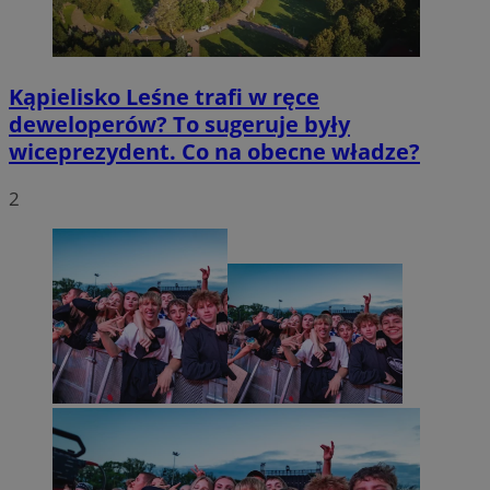
Kąpielisko Leśne trafi w ręce
deweloperów? To sugeruje były
wiceprezydent. Co na obecne władze?
2