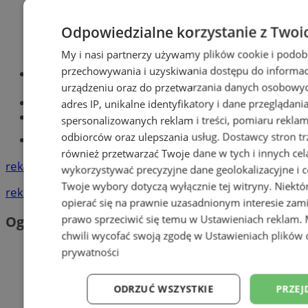
Odpowiedzialne korzystanie z Twoi
My i nasi partnerzy używamy plików cookie i podob
przechowywania i uzyskiwania dostępu do informac
Optyk, okulista
urządzeniu oraz do przetwarzania danych osobowych
Zabrze
Największy sklep z częściami online!
adres IP, unikalne identyfikatory i dane przeglądani
Książeczka sanepidowska
spersonalizowanych reklam i treści, pomiaru reklam i
odbiorców oraz ulepszania usług.
Dostawcy stron tr
Tworzenie stron www -Zabrze
również przetwarzać Twoje dane w tych i innych cel
reklama
wykorzystywać precyzyjne dane geolokalizacyjne i c
Twoje wybory dotyczą wyłącznie tej witryny. Niekt
reklama
opierać się na prawnie uzasadnionym interesie zami
prawo sprzeciwić się temu w
Ustawieniach reklam
.
Ogłoszenia
chwili wycofać swoją zgodę w
Ustawieniach plików 
prywatności
ODRZUĆ WSZYSTKIE
PRZEJ