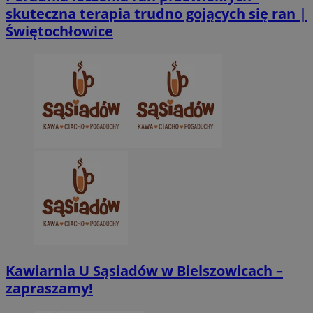
skuteczna terapia trudno gojących się ran |
Świętochłowice
CookieScriptConsent
4 tygodnie 2 dn
CookieScript
zabrze.com.pl
VISITOR_PRIVACY_METADATA
5 miesięcy 4
YouTube
tygodnie
.youtube.com
Kawiarnia U Sąsiadów w Bielszowicach –
zapraszamy!