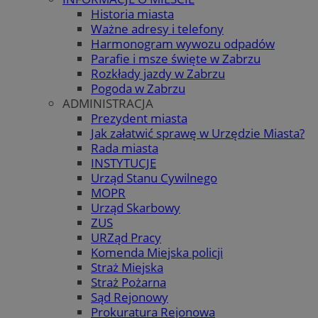
Historia miasta
Ważne adresy i telefony
Harmonogram wywozu odpadów
Parafie i msze święte w Zabrzu
Rozkłady jazdy w Zabrzu
Pogoda w Zabrzu
ADMINISTRACJA
Prezydent miasta
Jak załatwić sprawę w Urzędzie Miasta?
Rada miasta
INSTYTUCJE
Urząd Stanu Cywilnego
MOPR
Urząd Skarbowy
ZUS
URZąd Pracy
Komenda Miejska policji
Straż Miejska
Straż Pożarna
Sąd Rejonowy
Prokuratura Rejonowa