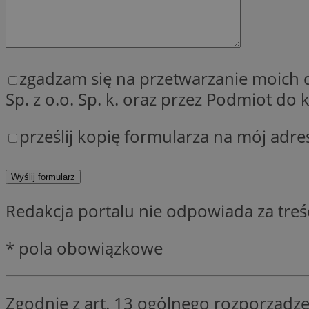
SessID
QeSessID
MvSessID
__cf_bm
zgadzam się na przetwarzanie moich
Sp. z o.o. Sp. k. oraz przez Podmiot d
__cf_bm
prześlij kopię formularza na mój adre
CookieScriptConse
Redakcja portalu nie odpowiada za tre
VISITOR_PRIVACY_
* pola obowiązkowe
Zgodnie z art. 13 ogólnego rozporządze