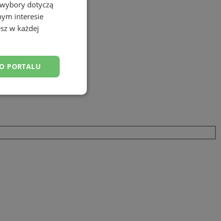
 wybory dotyczą
nym interesie
sz w każdej
DO PORTALU
esklasyfikowane
ane
owanie użytkownika i
j.