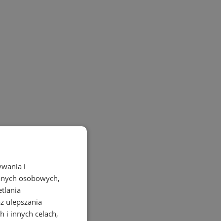
ywania i
danych osobowych,
etlania
az ulepszania
 i innych celach,