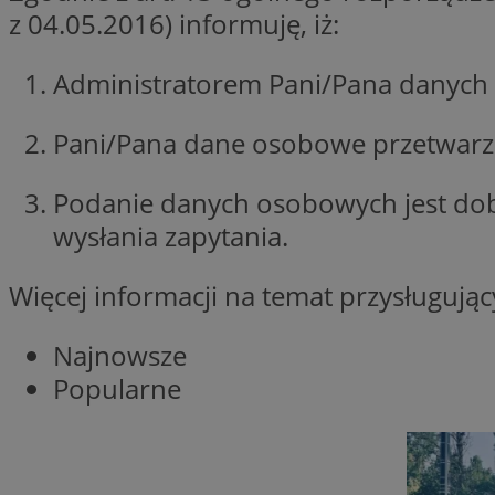
z 04.05.2016) informuję, iż:
Nazwa
Nazwa
ustat_xq6z219uw9
Administratorem Pani/Pana danych 
Nazwa
__Secure-YNID
_clck
__gads
Pani/Pana dane osobowe przetwarzan
FCCDCF
MUID
Podanie danych osobowych jest do
__eoi
wysłania zapytania.
ANONCHK
Więcej informacji na temat przysługuj
_clsk
Najnowsze
test_cookie
Popularne
_ga_NBM6HFESG6
_fbp
OAID
MR