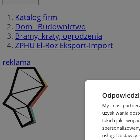
Katalog firm
Dom i Budownictwo
Bramy, kraty, ogrodzenia
ZPHU El-Roz Eksport-Import
reklama
Odpowiedzia
My i nasi partne
uzyskiwania dost
takich jak Twój a
spersonalizowanyc
usług.
Dostawcy s