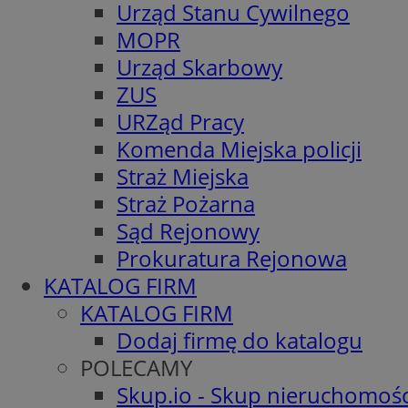
Urząd Stanu Cywilnego
MOPR
Urząd Skarbowy
ZUS
URZąd Pracy
Komenda Miejska policji
Straż Miejska
Straż Pożarna
Sąd Rejonowy
Prokuratura Rejonowa
KATALOG FIRM
KATALOG FIRM
Dodaj firmę do katalogu
POLECAMY
Skup.io - Skup nieruchomośc