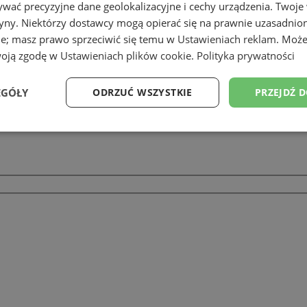
wać precyzyjne dane geolokalizacyjne i cechy urządzenia. Twoje
tryny. Niektórzy dostawcy mogą opierać się na prawnie uzasadnio
ie; masz prawo sprzeciwić się temu w
Ustawieniach reklam
. Może
woją zgodę w
Ustawieniach plików cookie
.
Polityka prywatności
EGÓŁY
ODRZUĆ WSZYSTKIE
PRZEJDŹ 
Wydajność
Targetowanie
Funkcjonalność
Ni
ezbędne
Wydajność
Targetowanie
Funkcjonalność
Niesklasyfikow
ie umożliwiają korzystanie z podstawowych funkcji strony internetowej, takich jak log
Bez niezbędnych plików cookie nie można prawidłowo korzystać ze strony internetowe
Provider
/
Okres
Opis
Domena
przechowywania