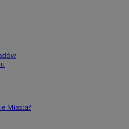
adów
zu
ie Miasta?