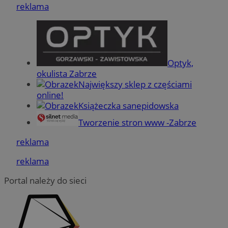
logowanie użytkownika i zarządzanie kontem. Bez
reklama
niezbędnych plików cookie nie można prawidłowo
korzystać ze strony internetowej.
Provider
/
Okres
Nazwa
Domena
przechowywania
SessID
zabrze.com.pl
1 rok
Optyk,
okulista Zabrze
Największy sklep z częściami
QeSessID
zabrze.com.pl
1 rok
online!
Książeczka sanepidowska
Tworzenie stron www -Zabrze
MvSessID
zabrze.com.pl
1 rok
reklama
reklama
__cf_bm
29 minut 53
Cloudflare
sekundy
Inc.
Portal należy do sieci
.x.com