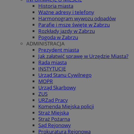
Historia miasta
Ważne adresy i telefony
Harmonogram wywozu odpadów
Parafie i msze święte w Zabrzu
Rozkłady jazdy w Zabrzu
Pogoda w Zabrzu
ADMINISTRACJA
Prezydent miasta
Jak załatwić sprawę w Urzędzie Miasta?
Rada miasta
INSTYTUCJE
Urząd Stanu Cywilnego
MOPR
Urząd Skarbowy
ZUS
URZąd Pracy
Komenda Miejska policji
Straż Miejska
Straż Pożarna
Sąd Rejonowy
Prokuratura Rejonowa