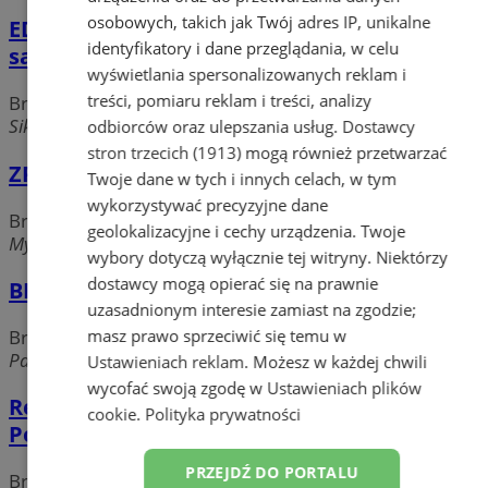
osobowych, takich jak Twój adres IP, unikalne
EDELGLAS - balustrady nierdzewne, szyby
identyfikatory i dane przeglądania, w celu
samonośne
wyświetlania spersonalizowanych reklam i
treści, pomiaru reklam i treści, analizy
Bramy, kraty, ogrodzenia
Sikorskiego, 41-809 Zabrze
odbiorców oraz ulepszania usług.
Dostawcy
stron trzecich (1913)
mogą również przetwarzać
ZPHU El-Roz Eksport-Import
Twoje dane w tych i innych celach, w tym
wykorzystywać precyzyjne dane
Bramy, kraty, ogrodzenia
geolokalizacyjne i cechy urządzenia. Twoje
Myśliwska, 41-800 Zabrze
wybory dotyczą wyłącznie tej witryny. Niektórzy
dostawcy mogą opierać się na prawnie
BRSM Welding S.C.
uzasadnionym interesie zamiast na zgodzie;
masz prawo sprzeciwić się temu w
Bramy, kraty, ogrodzenia
Paderewskiego, 41-810 Zabrze
Ustawieniach reklam
. Możesz w każdej chwili
wycofać swoją zgodę w
Ustawieniach plików
Rexbud Sp.J. Ireneusz Cichy, Mirosław
cookie
.
Polityka prywatności
Polny
PRZEJDŹ DO PORTALU
Bramy, kraty, ogrodzenia