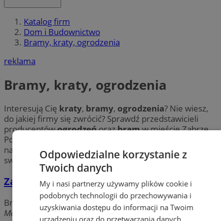
Katalog firm
Dom i Budownictwo
Bramy, kraty, ogrodzenia
reklama
Bramy, kraty, ogrodzenia
Interesują Cię
kraty
,
bramy
,
ogrodzenia
? Nie wiesz,
do jakiej firmy się zwrócić? Sprawdź przedstawicieli
producentów
ogrodzeń
oraz
bram
w mieście Zabrze.
Poznaj najnowsze wzornictwo oraz zachwyć się
najbardziej zaawansowanymi technologiami. Wybierz
Odpowiedzialne korzystanie z
swoją idealną firmę w Zabrzu i ciesz się efektami!
Twoich danych
Zakład kuśnierski
My i nasi partnerzy używamy plików cookie i
podobnych technologii do przechowywania i
Bramy, kraty, ogrodzenia
uzyskiwania dostępu do informacji na Twoim
Marcina Lutra, 41-800 Zabrze
urządzeniu oraz do przetwarzania danych