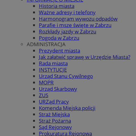
Historia miasta
Ważne adresy i telefony
Harmonogram wywozu odpadów
Parafie i msze święte w Zabrzu
Rozkłady jazdy w Zabrzu
Pogoda w Zabrzu
ADMINISTRACJA
Prezydent miasta
Jak załatwić sprawę w Urzędzie Miasta?
Rada miasta
INSTYTUCJE
Urząd Stanu Cywilnego
MOPR
Urząd Skarbowy
ZUS
URZąd Pracy
Komenda Miejska policji
Straż Miejska
Straż Pożarna
Sąd Rejonowy
Prokuratura Rejonowa