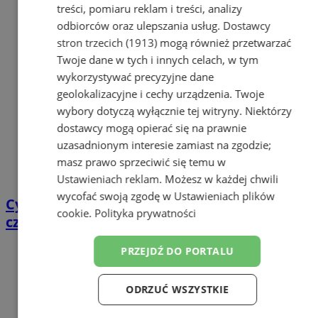
treści, pomiaru reklam i treści, analizy
odbiorców oraz ulepszania usług.
Dostawcy
stron trzecich (1913)
mogą również przetwarzać
Twoje dane w tych i innych celach, w tym
wykorzystywać precyzyjne dane
geolokalizacyjne i cechy urządzenia. Twoje
wybory dotyczą wyłącznie tej witryny. Niektórzy
dostawcy mogą opierać się na prawnie
uzasadnionym interesie zamiast na zgodzie;
masz prawo sprzeciwić się temu w
Ustawieniach reklam
. Możesz w każdej chwili
wycofać swoją zgodę w
Ustawieniach plików
Cyfrowy przegląd przedtrasowy: co mówią
cookie
.
Polityka prywatności
czujniki TPMS i diagnostyka pokładowa?
PRZEJDŹ DO PORTALU
ODRZUĆ WSZYSTKIE