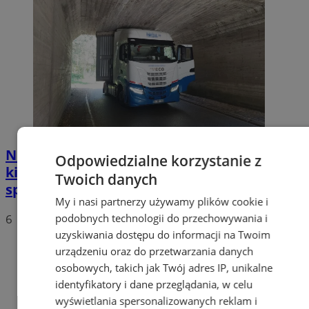
Nietypowa akcja w Zabrzu. Turecki
Odpowiedzialne korzystanie z
kierowca ciężarówki nie mógł wydostać się
Twoich danych
spod wiaduktów
My i nasi partnerzy używamy plików cookie i
podobnych technologii do przechowywania i
6
uzyskiwania dostępu do informacji na Twoim
urządzeniu oraz do przetwarzania danych
osobowych, takich jak Twój adres IP, unikalne
identyfikatory i dane przeglądania, w celu
wyświetlania spersonalizowanych reklam i