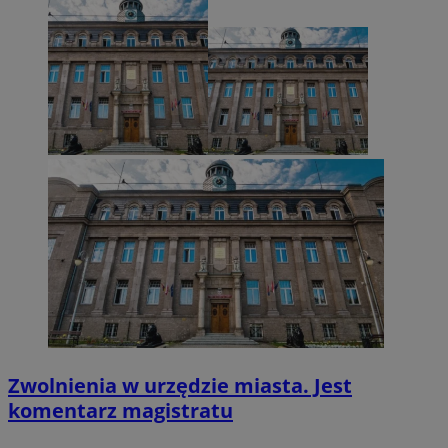
VISITOR_PRIVACY_METADATA
5 miesięcy 4
YouTube
tygodnie
.youtube.com
Zwolnienia w urzędzie miasta. Jest
komentarz magistratu