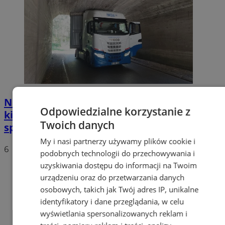
Nietypowa akcja w Zabrzu. Turecki
Odpowiedzialne korzystanie z
kierowca ciężarówki nie mógł wydostać się
Twoich danych
spod wiaduktów
My i nasi partnerzy używamy plików cookie i
6
podobnych technologii do przechowywania i
uzyskiwania dostępu do informacji na Twoim
urządzeniu oraz do przetwarzania danych
osobowych, takich jak Twój adres IP, unikalne
identyfikatory i dane przeglądania, w celu
wyświetlania spersonalizowanych reklam i