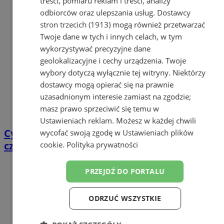
treści, pomiaru reklam i treści, analizy
odbiorców oraz ulepszania usług.
Dostawcy
stron trzecich (1913)
mogą również przetwarzać
Twoje dane w tych i innych celach, w tym
wykorzystywać precyzyjne dane
geolokalizacyjne i cechy urządzenia. Twoje
wybory dotyczą wyłącznie tej witryny. Niektórzy
dostawcy mogą opierać się na prawnie
uzasadnionym interesie zamiast na zgodzie;
masz prawo sprzeciwić się temu w
Ustawieniach reklam
. Możesz w każdej chwili
Cyfrowy przegląd przedtrasowy: co mówią
wycofać swoją zgodę w
Ustawieniach plików
czujniki TPMS i diagnostyka pokładowa?
cookie
.
Polityka prywatności
PRZEJDŹ DO PORTALU
ODRZUĆ WSZYSTKIE