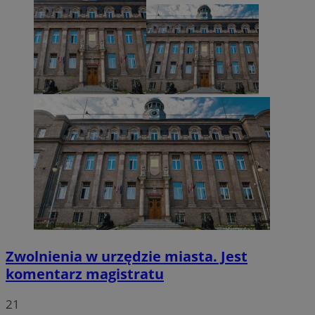
VISITOR_PRIVACY_METADATA
5 miesięcy 4
YouTube
tygodnie
.youtube.com
Zwolnienia w urzędzie miasta. Jest
komentarz magistratu
21