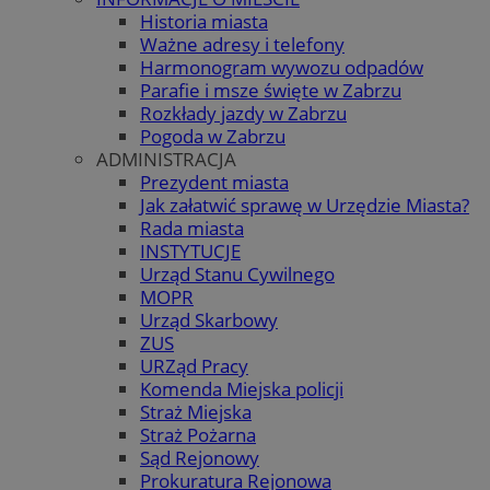
Historia miasta
Ważne adresy i telefony
Harmonogram wywozu odpadów
Parafie i msze święte w Zabrzu
Rozkłady jazdy w Zabrzu
Pogoda w Zabrzu
ADMINISTRACJA
Prezydent miasta
Jak załatwić sprawę w Urzędzie Miasta?
Rada miasta
INSTYTUCJE
Urząd Stanu Cywilnego
MOPR
Urząd Skarbowy
ZUS
URZąd Pracy
Komenda Miejska policji
Straż Miejska
Straż Pożarna
Sąd Rejonowy
Prokuratura Rejonowa