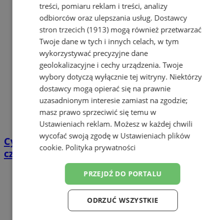
treści, pomiaru reklam i treści, analizy
odbiorców oraz ulepszania usług.
Dostawcy
stron trzecich (1913)
mogą również przetwarzać
Twoje dane w tych i innych celach, w tym
wykorzystywać precyzyjne dane
geolokalizacyjne i cechy urządzenia. Twoje
wybory dotyczą wyłącznie tej witryny. Niektórzy
dostawcy mogą opierać się na prawnie
uzasadnionym interesie zamiast na zgodzie;
masz prawo sprzeciwić się temu w
Ustawieniach reklam
. Możesz w każdej chwili
wycofać swoją zgodę w
Ustawieniach plików
Cyfrowy przegląd przedtrasowy: co mówią
cookie
.
Polityka prywatności
czujniki TPMS i diagnostyka pokładowa?
PRZEJDŹ DO PORTALU
ODRZUĆ WSZYSTKIE