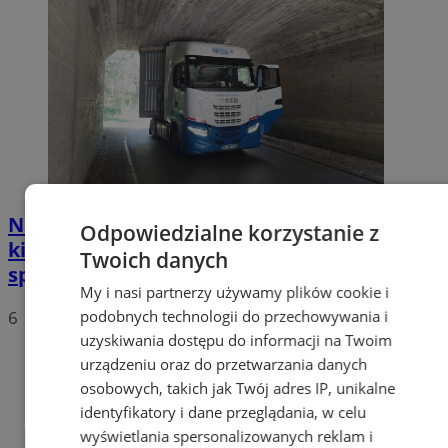
Nietypowa akcja w Zabrzu. Turecki
Odpowiedzialne korzystanie z
kierowca ciężarówki nie mógł wydostać się
Twoich danych
spod wiaduktów
My i nasi partnerzy używamy plików cookie i
podobnych technologii do przechowywania i
6
uzyskiwania dostępu do informacji na Twoim
urządzeniu oraz do przetwarzania danych
osobowych, takich jak Twój adres IP, unikalne
identyfikatory i dane przeglądania, w celu
wyświetlania spersonalizowanych reklam i