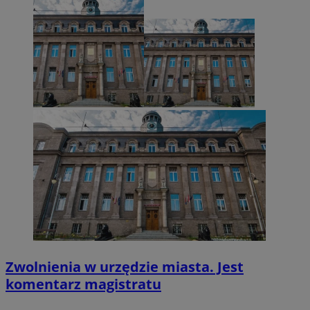
VISITOR_PRIVACY_METADATA
5 miesięcy 4
YouTube
tygodnie
.youtube.com
Zwolnienia w urzędzie miasta. Jest
komentarz magistratu