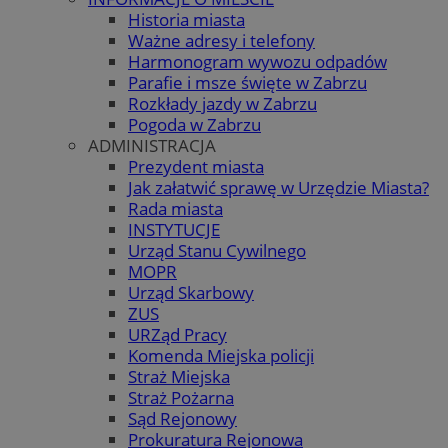
Historia miasta
Ważne adresy i telefony
Harmonogram wywozu odpadów
Parafie i msze święte w Zabrzu
Rozkłady jazdy w Zabrzu
Pogoda w Zabrzu
ADMINISTRACJA
Prezydent miasta
Jak załatwić sprawę w Urzędzie Miasta?
Rada miasta
INSTYTUCJE
Urząd Stanu Cywilnego
MOPR
Urząd Skarbowy
ZUS
URZąd Pracy
Komenda Miejska policji
Straż Miejska
Straż Pożarna
Sąd Rejonowy
Prokuratura Rejonowa