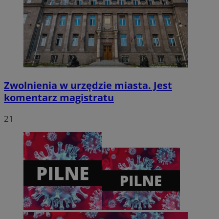
CookieScriptConsent
4 tygodnie 2 dni
CookieScript
zabrze.com.pl
Zwolnienia w urzędzie miasta. Jest
komentarz magistratu
21
VISITOR_PRIVACY_METADATA
5 miesięcy 4
YouTube
tygodnie
.youtube.com