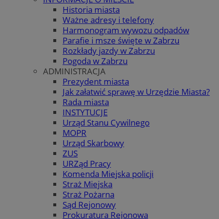
Historia miasta
Ważne adresy i telefony
Harmonogram wywozu odpadów
Parafie i msze święte w Zabrzu
Rozkłady jazdy w Zabrzu
Pogoda w Zabrzu
ADMINISTRACJA
Prezydent miasta
Jak załatwić sprawę w Urzędzie Miasta?
Rada miasta
INSTYTUCJE
Urząd Stanu Cywilnego
MOPR
Urząd Skarbowy
ZUS
URZąd Pracy
Komenda Miejska policji
Straż Miejska
Straż Pożarna
Sąd Rejonowy
Prokuratura Rejonowa