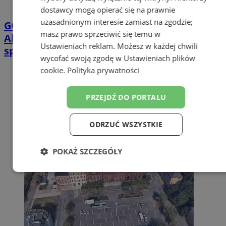
dostawcy mogą opierać się na prawnie
uzasadnionym interesie zamiast na zgodzie;
GORĄCY TEMAT
Górnik Zabrze – UEFA:
masz prawo sprzeciwić się temu w
Aktualna sytuacja z karami nałożonymi po
Ustawieniach reklam
. Możesz w każdej chwili
spotkaniu z Fenerbache
wycofać swoją zgodę w
Ustawieniach plików
cookie
.
Polityka prywatności
PRZEJDŹ DO PORTALU
ODRZUĆ WSZYSTKIE
POKAŻ SZCZEGÓŁY
Niezbędne
Wydajność
Targetowanie
Funkcjonalność
Niesklasyfikowane