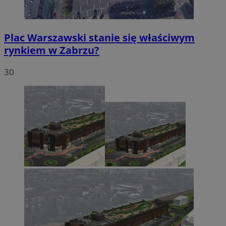
Plac Warszawski stanie się właściwym
rynkiem w Zabrzu?
Niezbędne
Wydajność
Targetowanie
30
Funkcjonalność
Niesklasyfikowane
Niezbędne pliki cookie umożliwiają korzystanie z
podstawowych funkcji strony internetowej, takich jak
logowanie użytkownika i zarządzanie kontem. Bez
niezbędnych plików cookie nie można prawidłowo
korzystać ze strony internetowej.
Provider
/
Okres
Nazwa
Domena
przechowywania
SessID
zabrze.com.pl
1 rok
QeSessID
zabrze.com.pl
1 rok