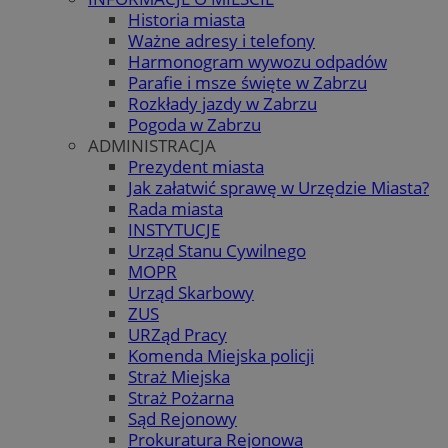
Historia miasta
Ważne adresy i telefony
Harmonogram wywozu odpadów
Parafie i msze święte w Zabrzu
Rozkłady jazdy w Zabrzu
Pogoda w Zabrzu
ADMINISTRACJA
Prezydent miasta
Jak załatwić sprawę w Urzędzie Miasta?
Rada miasta
INSTYTUCJE
Urząd Stanu Cywilnego
MOPR
Urząd Skarbowy
ZUS
URZąd Pracy
Komenda Miejska policji
Straż Miejska
Straż Pożarna
Sąd Rejonowy
Prokuratura Rejonowa