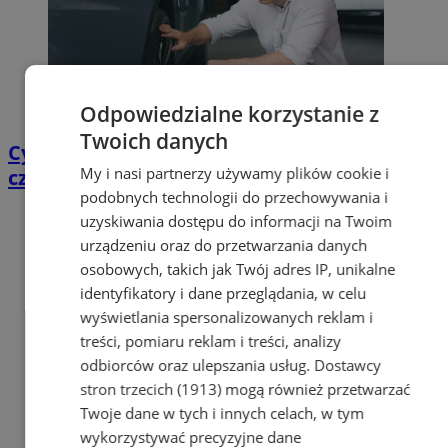
Odpowiedzialne korzystanie z
Twoich danych
Cyfrowy przegląd przedtrasowy: co mówią
My i nasi partnerzy używamy plików cookie i
czujniki TPMS i diagnostyka pokładowa?
podobnych technologii do przechowywania i
uzyskiwania dostępu do informacji na Twoim
urządzeniu oraz do przetwarzania danych
osobowych, takich jak Twój adres IP, unikalne
identyfikatory i dane przeglądania, w celu
wyświetlania spersonalizowanych reklam i
treści, pomiaru reklam i treści, analizy
odbiorców oraz ulepszania usług.
Dostawcy
stron trzecich (1913)
mogą również przetwarzać
Twoje dane w tych i innych celach, w tym
wykorzystywać precyzyjne dane