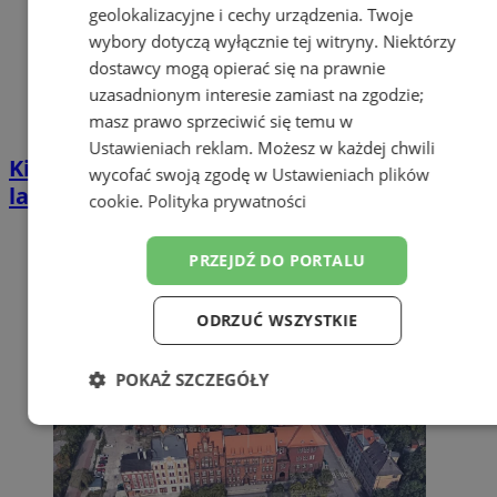
geolokalizacyjne i cechy urządzenia. Twoje
wybory dotyczą wyłącznie tej witryny. Niektórzy
dostawcy mogą opierać się na prawnie
uzasadnionym interesie zamiast na zgodzie;
masz prawo sprzeciwić się temu w
Ustawieniach reklam
. Możesz w każdej chwili
Kierował BMW mimo zakazu sądowego. 57-
wycofać swoją zgodę w
Ustawieniach plików
latek zatrzymany w Zabrzu
cookie
.
Polityka prywatności
PRZEJDŹ DO PORTALU
ODRZUĆ WSZYSTKIE
POKAŻ SZCZEGÓŁY
Niezbędne
Wydajność
Targetowanie