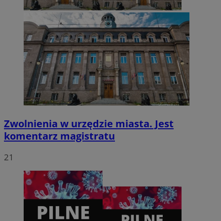
CookieScriptConsent
4 tygodnie 2 dni
CookieScript
zabrze.com.pl
Zwolnienia w urzędzie miasta. Jest
komentarz magistratu
21
VISITOR_PRIVACY_METADATA
5 miesięcy 4
YouTube