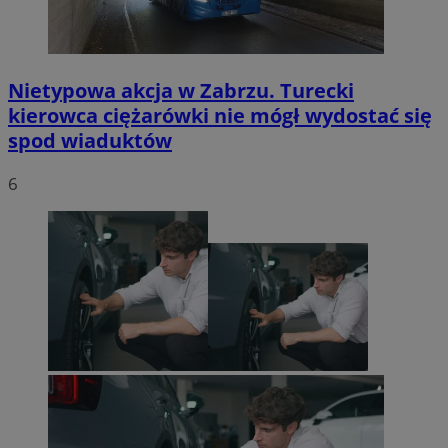
Nietypowa akcja w Zabrzu. Turecki
kierowca ciężarówki nie mógł wydostać się
spod wiaduktów
6