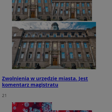
CookieScriptConsent
4 tygodnie 2 dni
CookieScript
zabrze.com.pl
Zwolnienia w urzędzie miasta. Jest
komentarz magistratu
21