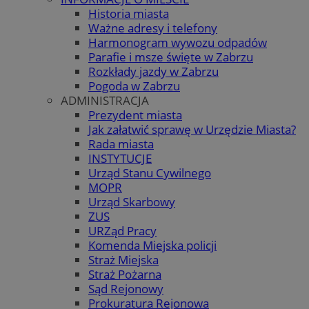
Historia miasta
Ważne adresy i telefony
Harmonogram wywozu odpadów
Parafie i msze święte w Zabrzu
Rozkłady jazdy w Zabrzu
Pogoda w Zabrzu
ADMINISTRACJA
Prezydent miasta
Jak załatwić sprawę w Urzędzie Miasta?
Rada miasta
INSTYTUCJE
Urząd Stanu Cywilnego
MOPR
Urząd Skarbowy
ZUS
URZąd Pracy
Komenda Miejska policji
Straż Miejska
Straż Pożarna
Sąd Rejonowy
Prokuratura Rejonowa