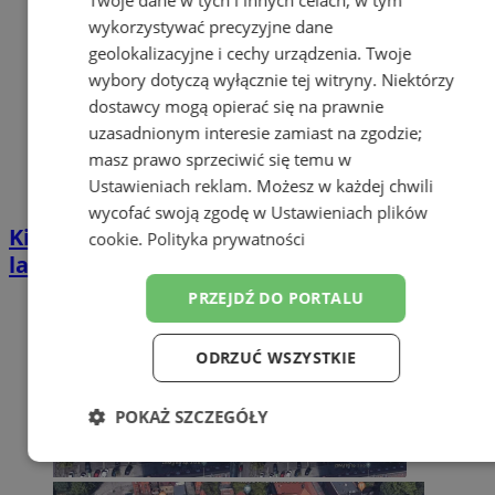
wykorzystywać precyzyjne dane
geolokalizacyjne i cechy urządzenia. Twoje
wybory dotyczą wyłącznie tej witryny. Niektórzy
dostawcy mogą opierać się na prawnie
uzasadnionym interesie zamiast na zgodzie;
masz prawo sprzeciwić się temu w
Ustawieniach reklam
. Możesz w każdej chwili
wycofać swoją zgodę w
Ustawieniach plików
Kierował BMW mimo zakazu sądowego. 57-
cookie
.
Polityka prywatności
latek zatrzymany w Zabrzu
PRZEJDŹ DO PORTALU
ODRZUĆ WSZYSTKIE
POKAŻ SZCZEGÓŁY
Niezbędne
Wydajność
Targetowanie