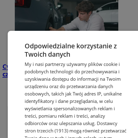
Odpowiedzialne korzystanie z
Twoich danych
My i nasi partnerzy używamy plików cookie i
Cyfrowy przegląd przedtrasowy: co mówią
podobnych technologii do przechowywania i
czujniki TPMS i diagnostyka pokładowa?
uzyskiwania dostępu do informacji na Twoim
urządzeniu oraz do przetwarzania danych
osobowych, takich jak Twój adres IP, unikalne
identyfikatory i dane przeglądania, w celu
wyświetlania spersonalizowanych reklam i
treści, pomiaru reklam i treści, analizy
odbiorców oraz ulepszania usług.
Dostawcy
stron trzecich (1913)
mogą również przetwarzać
Twoje dane w tych i innych celach, w tym