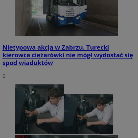
Nietypowa akcja w Zabrzu. Turecki
kierowca ciężarówki nie mógł wydostać się
spod wiaduktów
6