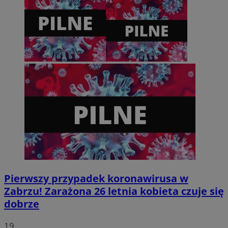
VISITOR_PRIVACY_METADATA
5 miesięcy 4
YouTube
tygodnie
.youtube.com
Pierwszy przypadek koronawirusa w
Zabrzu! Zarażona 26 letnia kobieta czuje się
dobrze
19