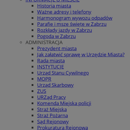
Historia miasta
Ważne adresy i telefony
Harmonogram wywozu odpadów
Parafie i msze święte w Zabrzu
Rozkłady jazdy w Zabrzu
Pogoda w Zabrzu
ADMINISTRACJA
Prezydent miasta
Jak załatwić sprawę w Urzędzie Miasta?
Rada miasta
INSTYTUCJE
Urząd Stanu Cywilnego
MOPR
Urząd Skarbowy
ZUS
URZąd Pracy
Komenda Miejska policji
Straż Miejska
Straż Pożarna
Sąd Rejonowy
Prokuratura Rejonowa