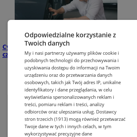
Odpowiedzialne korzystanie z
Twoich danych
Cyfrowy przegląd przedtrasowy: co mówią
My i nasi partnerzy używamy plików cookie i
czujniki TPMS i diagnostyka pokładowa?
podobnych technologii do przechowywania i
uzyskiwania dostępu do informacji na Twoim
urządzeniu oraz do przetwarzania danych
osobowych, takich jak Twój adres IP, unikalne
identyfikatory i dane przeglądania, w celu
wyświetlania spersonalizowanych reklam i
treści, pomiaru reklam i treści, analizy
odbiorców oraz ulepszania usług.
Dostawcy
stron trzecich (1913)
mogą również przetwarzać
Twoje dane w tych i innych celach, w tym
wykorzystywać precyzyjne dane