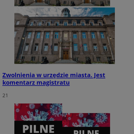
CookieScriptConsent
4 tygodnie 2 dni
CookieScript
zabrze.com.pl
Zwolnienia w urzędzie miasta. Jest
komentarz magistratu
21
VISITOR_PRIVACY_METADATA
5 miesięcy 4
YouTube