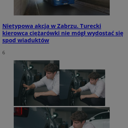
Nietypowa akcja w Zabrzu. Turecki
kierowca ciężarówki nie mógł wydostać się
spod wiaduktów
6