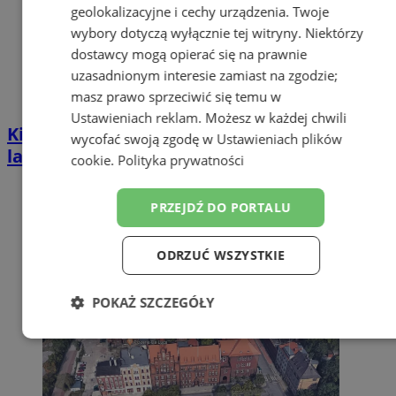
geolokalizacyjne i cechy urządzenia. Twoje
wybory dotyczą wyłącznie tej witryny. Niektórzy
dostawcy mogą opierać się na prawnie
uzasadnionym interesie zamiast na zgodzie;
masz prawo sprzeciwić się temu w
Ustawieniach reklam
. Możesz w każdej chwili
Kierował BMW mimo zakazu sądowego. 57-
wycofać swoją zgodę w
Ustawieniach plików
latek zatrzymany w Zabrzu
cookie
.
Polityka prywatności
PRZEJDŹ DO PORTALU
ODRZUĆ WSZYSTKIE
POKAŻ SZCZEGÓŁY
Niezbędne
Wydajność
Targetowanie