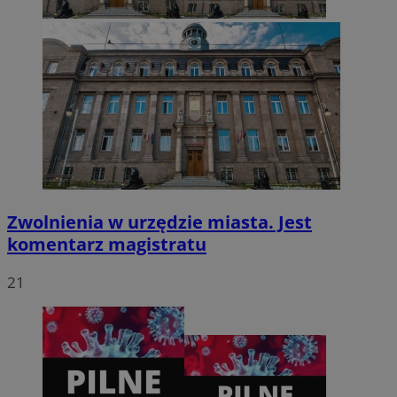
CookieScriptConsent
4 tygodnie 2 dni
CookieScript
zabrze.com.pl
Zwolnienia w urzędzie miasta. Jest
komentarz magistratu
21
VISITOR_PRIVACY_METADATA
5 miesięcy 4
YouTube