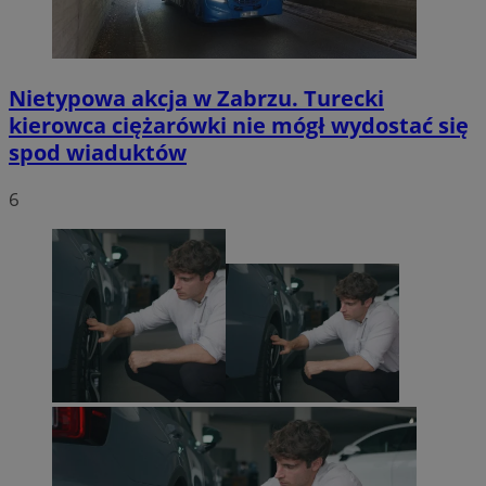
Nietypowa akcja w Zabrzu. Turecki
kierowca ciężarówki nie mógł wydostać się
spod wiaduktów
6