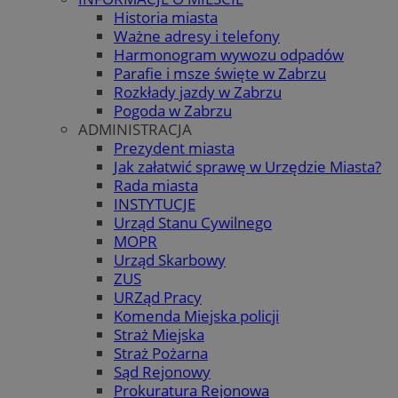
Historia miasta
Ważne adresy i telefony
Harmonogram wywozu odpadów
Parafie i msze święte w Zabrzu
Rozkłady jazdy w Zabrzu
Pogoda w Zabrzu
ADMINISTRACJA
Prezydent miasta
Jak załatwić sprawę w Urzędzie Miasta?
Rada miasta
INSTYTUCJE
Urząd Stanu Cywilnego
MOPR
Urząd Skarbowy
ZUS
URZąd Pracy
Komenda Miejska policji
Straż Miejska
Straż Pożarna
Sąd Rejonowy
Prokuratura Rejonowa