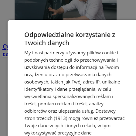
Odpowiedzialne korzystanie z
Twoich danych
Cyfrowy przegląd przedtrasowy: co mówią
My i nasi partnerzy używamy plików cookie i
czujniki TPMS i diagnostyka pokładowa?
podobnych technologii do przechowywania i
uzyskiwania dostępu do informacji na Twoim
urządzeniu oraz do przetwarzania danych
osobowych, takich jak Twój adres IP, unikalne
identyfikatory i dane przeglądania, w celu
wyświetlania spersonalizowanych reklam i
treści, pomiaru reklam i treści, analizy
odbiorców oraz ulepszania usług.
Dostawcy
stron trzecich (1913)
mogą również przetwarzać
Twoje dane w tych i innych celach, w tym
wykorzystywać precyzyjne dane