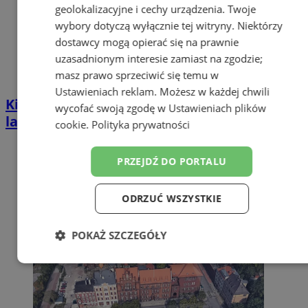
geolokalizacyjne i cechy urządzenia. Twoje
wybory dotyczą wyłącznie tej witryny. Niektórzy
dostawcy mogą opierać się na prawnie
uzasadnionym interesie zamiast na zgodzie;
masz prawo sprzeciwić się temu w
Ustawieniach reklam
. Możesz w każdej chwili
Kierował BMW mimo zakazu sądowego. 57-
wycofać swoją zgodę w
Ustawieniach plików
latek zatrzymany w Zabrzu
cookie
.
Polityka prywatności
PRZEJDŹ DO PORTALU
ODRZUĆ WSZYSTKIE
POKAŻ SZCZEGÓŁY
Niezbędne
Wydajność
Targetowanie