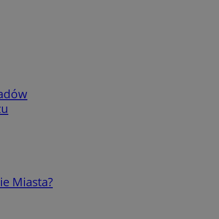
adów
zu
ie Miasta?