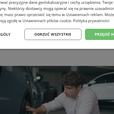
wać precyzyjne dane geolokalizacyjne i cechy urządzenia. Twoje
tryny. Niektórzy dostawcy mogą opierać się na prawnie uzasadnio
ie; masz prawo sprzeciwić się temu w
Ustawieniach reklam
. Może
woją zgodę w
Ustawieniach plików cookie
.
Polityka prywatności
EGÓŁY
ODRZUĆ WSZYSTKIE
PRZEJDŹ 
Wydajność
Targetowanie
Funkcjonalność
Ni
ezbędne
Wydajność
Targetowanie
Funkcjonalność
Niesklasyfikow
ie umożliwiają korzystanie z podstawowych funkcji strony internetowej, takich jak log
Bez niezbędnych plików cookie nie można prawidłowo korzystać ze strony internetowe
Provider
/
Okres
Opis
Domena
przechowywania