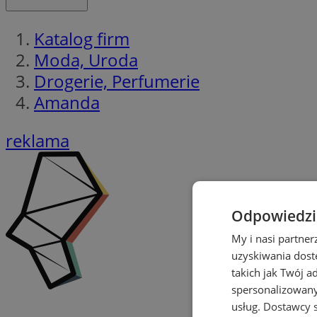
Katalog firm
Moda, Uroda
Drogerie, Perfumerie
Amanda
reklama
Odpowiedzia
My i nasi partne
uzyskiwania dost
takich jak Twój a
spersonalizowanyc
usług.
Dostawcy s