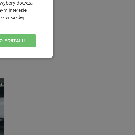
 wybory dotyczą
nym interesie
sz w każdej
DO PORTALU
esklasyfikowane
ane
owanie użytkownika i
j.