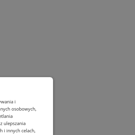
ywania i
danych osobowych,
etlania
az ulepszania
 i innych celach,