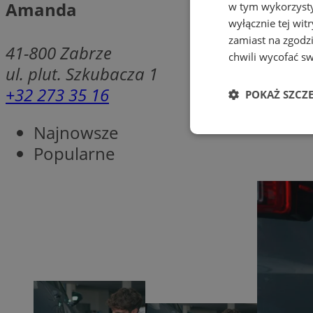
Amanda
w tym wykorzysty
wyłącznie tej wi
zamiast na zgodz
41-800
Zabrze
chwili wycofać s
ul. plut. Szkubacza 1
+32 273 35 16
POKAŻ SZCZ
Najnowsze
Niezbędne
Popularne
Ni
Niezbędne pliki cook
zarządzanie kontem. 
Nazwa