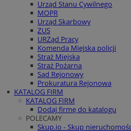
Urząd Stanu Cywilnego
MOPR
Urząd Skarbowy
ZUS
URZąd Pracy
Komenda Miejska policji
Straż Miejska
Straż Pożarna
Sąd Rejonowy
Prokuratura Rejonowa
KATALOG FIRM
KATALOG FIRM
Dodaj firmę do katalogu
POLECAMY
Skup.io - Skup nieruchomośc