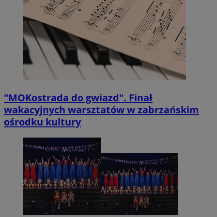
"MOKostrada do gwiazd". Finał
wakacyjnych warsztatów w zabrzańskim
ośrodku kultury