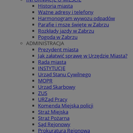
Historia miasta
Ważne adresy i telefony
Harmonogram wywozu odpadów
Parafie i msze święte w Zabrzu
Rozkłady jazdy w Zabrzu
Pogoda w Zabrzu
ADMINISTRACJA
Prezydent miasta
Jak załatwić sprawę w Urzędzie Miasta?
Rada miasta
INSTYTUCJE
Urząd Stanu Cywilnego
MOPR
Urząd Skarbowy
ZUS
URZąd Pracy
Komenda Miejska policji
Straż Miejska
Straż Pożarna
Sąd Rejonowy
Prokuratura Rejonowa