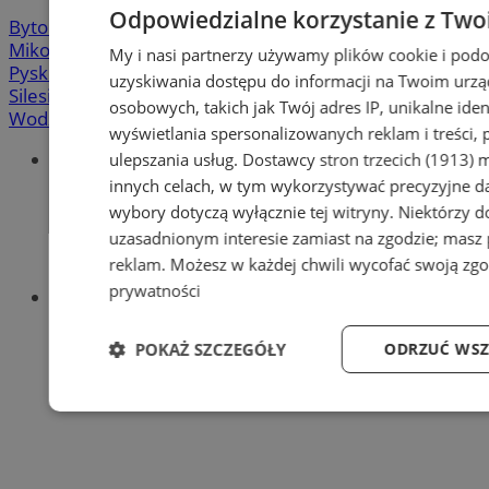
Odpowiedzialne korzystanie z Two
Bytom
-
Chorzów
-
Gliwice
-
Katowice
-
Łaziska Górne
-
Mikołów
-
Mysłowice
-
Orzesze
-
Piekary Śląskie
-
My i nasi partnerzy używamy plików cookie i pod
Pyskowice
-
Ruda Śląska
-
Rybnik
-
Siemianowice
-
uzyskiwania dostępu do informacji na Twoim urzą
Silesia.info.pl
-
Sosnowiec
-
Świętochłowice
-
Tychy
-
osobowych, takich jak Twój adres IP, unikalne iden
Wodzisław
-
Zabrze
-
Żory
wyświetlania spersonalizowanych reklam i treści, 
Portal
ulepszania usług.
Dostawcy stron trzecich (1913)
m
Redakcja
innych celach, w tym wykorzystywać precyzyjne da
Patronat medialny
wybory dotyczą wyłącznie tej witryny. Niektórzy 
Praktyki w silesia.info.pl
uzasadnionym interesie zamiast na zgodzie; masz
Regulaminy portali
reklam
. Możesz w każdej chwili wycofać swoją zg
Polityka prywatności
prywatności
Oferta
Napisz do nas
Reklama
POKAŻ SZCZEGÓŁY
ODRZUĆ WSZ
Niezbędne
Wydajność
Targeto