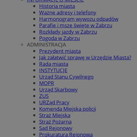
Historia miasta
Ważne adresy i telefony
Harmonogram wywozu odpadów
Parafie i msze święte w Zabrzu
Rozkłady jazdy w Zabrzu
Pogoda w Zabrzu
ADMINISTRACJA
Prezydent miasta
Jak załatwić sprawę w Urzędzie Miasta?
Rada miasta
INSTYTUCJE
Urząd Stanu Cywilnego
MOPR
Urząd Skarbowy
ZUS
URZąd Pracy
Komenda Miejska policji
Straż Miejska
Straż Pożarna
Sąd Rejonowy
Prokuratura Rejonowa