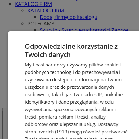
KATALOG FIRM
KATALOG FIRM
Dodaj firmę do katalogu
POLECAMY
Skup.io - Skup nieruchomości Zabrze
Skup - nieruchomosci.org
OGŁOSZENIA
Odpowiedzialne korzystanie z
OGŁOSZENIA
Twoich danych
Dodaj ogłoszenie
POLECAMY
My i nasi partnerzy używamy plików cookie i
Protocol IT
podobnych technologii do przechowywania i
Pracuj.pl - praca w Zabrzu
uzyskiwania dostępu do informacji na Twoim
Praca Zabrze
urządzeniu oraz do przetwarzania danych
REKLAMA
osobowych, takich jak Twój adres IP, unikalne
WSPÓŁPRACA
identyfikatory i dane przeglądania, w celu
wyświetlania spersonalizowanych reklam i
treści, pomiaru reklam i treści, analizy
odbiorców oraz ulepszania usług.
Dostawcy
stron trzecich (1913)
mogą również przetwarzać
Twoje dane w tych i innych celach, w tym