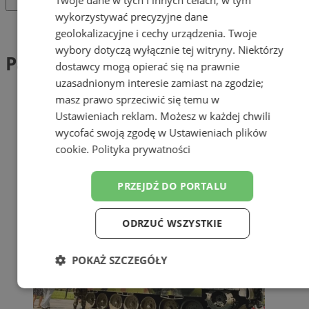
wykorzystywać precyzyjne dane
Tag: Park Techniki Wojskowe
geolokalizacyjne i cechy urządzenia. Twoje
wybory dotyczą wyłącznie tej witryny. Niektórzy
Park Techniki Wojskowe (1)
dostawcy mogą opierać się na prawnie
uzasadnionym interesie zamiast na zgodzie;
masz prawo sprzeciwić się temu w
Ustawieniach reklam
. Możesz w każdej chwili
wycofać swoją zgodę w
Ustawieniach plików
cookie
.
Polityka prywatności
PRZEJDŹ DO PORTALU
ODRZUĆ WSZYSTKIE
POKAŻ SZCZEGÓŁY
Niezbędne
Wydajność
Targetowanie