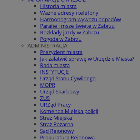
Historia miasta
Ważne adresy i telefony
Harmonogram wywozu odpadów
Parafie i msze święte w Zabrzu
Rozkłady jazdy w Zabrzu
Pogoda w Zabrzu
ADMINISTRACJA
Prezydent miasta
Jak załatwić sprawę w Urzędzie Miasta?
Rada miasta
INSTYTUCJE
Urząd Stanu Cywilnego
MOPR
Urząd Skarbowy
ZUS
URZąd Pracy
Komenda Miejska policji
Straż Miejska
Straż Pożarna
Sąd Rejonowy
Prokuratura Rejonowa