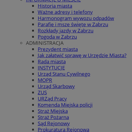
Historia miasta
Ważne adresy i telefony
Harmonogram wywozu odpadów
Parafie i msze święte w Zabrzu
Rozkłady jazdy w Zabrzu
Pogoda w Zabrzu
ADMINISTRACJA
Prezydent miasta
Jak załatwić sprawę w Urzędzie Miasta?
Rada miasta
INSTYTUCJE
Urząd Stanu Cywilnego
MOPR
Urząd Skarbowy
ZUS
URZąd Pracy
Komenda Miejska policji
Straż Miejska
Straż Pożarna
Sąd Rejonowy
Prokuratura Rejonowa