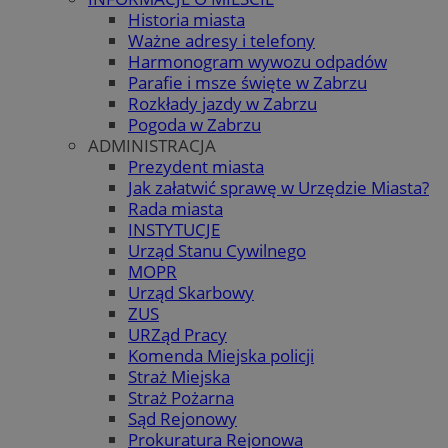
Historia miasta
Ważne adresy i telefony
Harmonogram wywozu odpadów
Parafie i msze święte w Zabrzu
Rozkłady jazdy w Zabrzu
Pogoda w Zabrzu
ADMINISTRACJA
Prezydent miasta
Jak załatwić sprawę w Urzędzie Miasta?
Rada miasta
INSTYTUCJE
Urząd Stanu Cywilnego
MOPR
Urząd Skarbowy
ZUS
URZąd Pracy
Komenda Miejska policji
Straż Miejska
Straż Pożarna
Sąd Rejonowy
Prokuratura Rejonowa