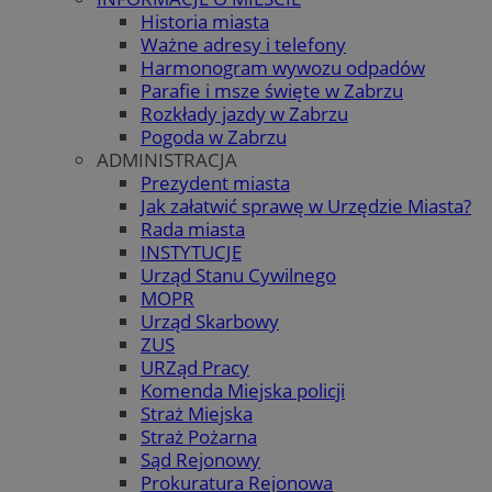
Historia miasta
Ważne adresy i telefony
Harmonogram wywozu odpadów
Parafie i msze święte w Zabrzu
Rozkłady jazdy w Zabrzu
Pogoda w Zabrzu
ADMINISTRACJA
Prezydent miasta
Jak załatwić sprawę w Urzędzie Miasta?
Rada miasta
INSTYTUCJE
Urząd Stanu Cywilnego
MOPR
Urząd Skarbowy
ZUS
URZąd Pracy
Komenda Miejska policji
Straż Miejska
Straż Pożarna
Sąd Rejonowy
Prokuratura Rejonowa