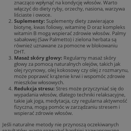
znacząco wpłynąć na kondycję włosów. Warto
włączyć do diety ryby, orzechy, nasiona, warzywa
liściaste i owoce.
Suplementy:
Suplementy diety zawierające
biotynę, kwas foliowy, witaminę D oraz kompleks
witamin B mogą wspierać zdrowie włosów. Palmy
sabałowej (Saw Palmetto) i zielona herbata są
również uznawane za pomocne w blokowaniu
DHT.
Masaż skóry głowy:
Regularny masaż skóry
głowy za pomocą naturalnych olejów, takich jak
olej rycynowy, olej kokosowy czy olej z rozmarynu,
może poprawić krążenie krwi i wspomóc zdrowie
mieszków włosowych.
Redukcja stresu:
Stres może przyczyniać się do
wypadania włosów, dlatego techniki relaksacyjne,
takie jak joga, medytacja, czy regularna aktywność
fizyczna, mogą pomóc w zarządzaniu stresem i
wspierać zdrowie włosów.
Jeśli naturalne metody nie przynoszą oczekiwanych
rezultatów, warto rozważyć bardziej zaawansowane