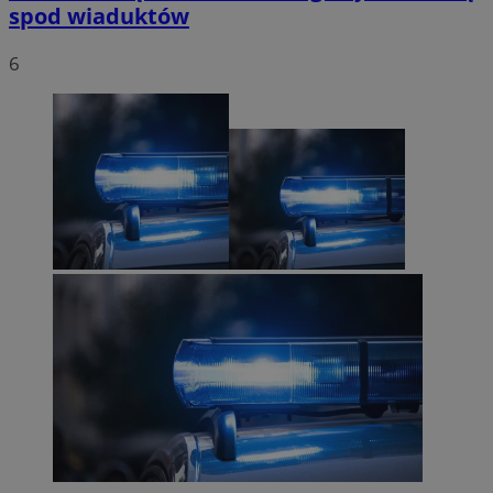
spod wiaduktów
6