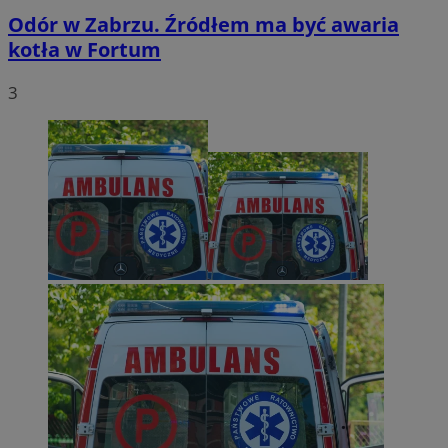
Odór w Zabrzu. Źródłem ma być awaria
kotła w Fortum
3