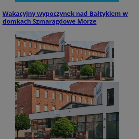
Niesklasyfikowane
Wakacyjny wypoczynek nad Bałtykiem w
domkach Szmaragdowe Morze
Niezbędne
Wydajność
Targetowanie
Funkcjonalno
Niezbędne pliki cookie umożliwiają korzystanie z podstawowych fun
takich jak logowanie użytkownika i zarządzanie kontem. Bez niezb
można prawidłowo korzystać ze strony internetowej.
Provider
/
Okres
Nazwa
Domena
przechowywani
SessID
zabrze.com.pl
1 rok
QeSessID
zabrze.com.pl
1 rok
MvSessID
zabrze.com.pl
1 rok