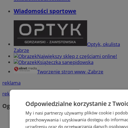
Wiadomości sportowe
Optyk, okulista
Zabrze
Największy sklep z częściami online!
Książeczka sanepidowska
Tworzenie stron www -Zabrze
reklama
reklama
Odpowiedzialne korzystanie z Twoi
Ogłoszenia
My i nasi partnerzy używamy plików cookie i podob
przechowywania i uzyskiwania dostępu do informac
urządzeniu oraz do przetwarzania danych osobowych