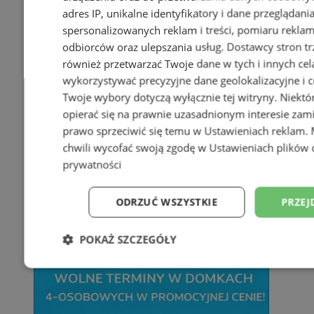
adres IP, unikalne identyfikatory i dane przeglądani
spersonalizowanych reklam i treści, pomiaru reklam i
odbiorców oraz ulepszania usług.
Dostawcy stron tr
również przetwarzać Twoje dane w tych i innych cel
wykorzystywać precyzyjne dane geolokalizacyjne i c
Twoje wybory dotyczą wyłącznie tej witryny. Niekt
opierać się na prawnie uzasadnionym interesie zami
prawo sprzeciwić się temu w
Ustawieniach reklam
.
chwili wycofać swoją zgodę w
Ustawieniach plików 
prywatności
ODRZUĆ WSZYSTKIE
PRZEJ
POKAŻ SZCZEGÓŁY
Niezbędne
Wydajność
Targetowani