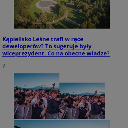
Kąpielisko Leśne trafi w ręce
deweloperów? To sugeruje były
wiceprezydent. Co na obecne władze?
2