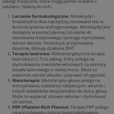
zabiegi medyczne, które mogą pomóc w walce z
zakolami. Należą do nich:
Leczenie farmakologiczne:
Minoksydyl i
finasteryd to dwa najczęściej stosowane leki w
leczeniu łysienia androgenowego. Minoksydyl jest
dostępny w postaci płynnej lub pianki do
stosowania miejscowego i pomaga stymulować
wzrost włosów. Finasteryd, przyjmowany
doustnie, blokuje działanie DHT.
Terapia laserowa:
Niskoenergetyczna terapia
laserowa (LLLT) to zabieg, który polega na
stymulowaniu mieszków włosowych za pomocą
światła laserowego o niskiej mocy. Może to
wspomóc wzrost włosów i poprawić ich gęstość.
Mezoterapia:
Mezoterapia igłowa polega na
wstrzykiwaniu substancji odżywczych, witamin i
innych składników bezpośrednio do skóry głowy.
Może to wspierać zdrowie włosów i stymulować
ich wzrost.
PRP (Platelet-Rich Plasma):
Terapia PRP polega
na wstrzykiwaniu osocza bogatopłytkowego,