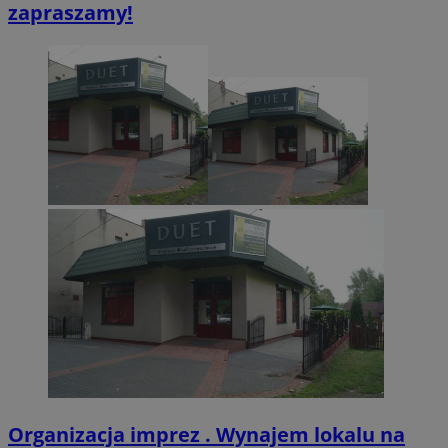
zapraszamy!
VISITOR_PRIVACY_METADATA
5 miesięcy 4
YouTube
tygodnie
.youtube.com
Organizacja imprez . Wynajem lokalu na